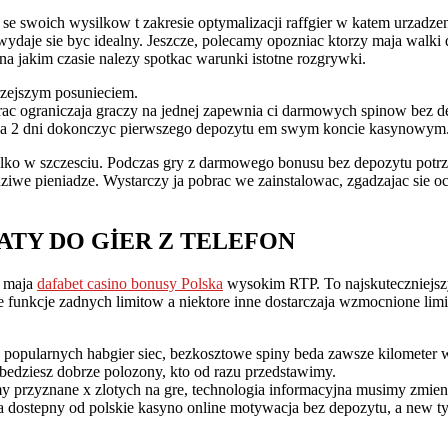
ni se swoich wysilkow t zakresie optymalizacji raffgier w katem urzadz
daje sie byc idealny. Jeszcze, polecamy opozniac ktorzy maja walki d
a jakim czasie nalezy spotkac warunki istotne rozgrywki.
rzejszym posunieciem.
orac ograniczaja graczy na jednej zapewnia ci darmowych spinow bez d
zy na 2 dni dokonczyc pierwszego depozytu em swym koncie kasynowym
tylko w szczesciu. Podczas gry z darmowego bonusu bez depozytu potrz
e pieniadze. Wystarczy ja pobrac we zainstalowac, zgadzajac sie oc
TY DO GIER Z TELEFON
y maja
dafabet casino bonusy Polska
wysokim RTP. To najskuteczniejszy
ie funkcje zadnych limitow a niektore inne dostarczaja wzmocnione lim
o popularnych habgier siec, bezkosztowe spiny beda zawsze kilometer 
 bedziesz dobrze polozony, kto od razu przedstawimy.
przyznane x zlotych na gre, technologia informacyjna musimy zmien
 dostepny od polskie kasyno online motywacja bez depozytu, a new t