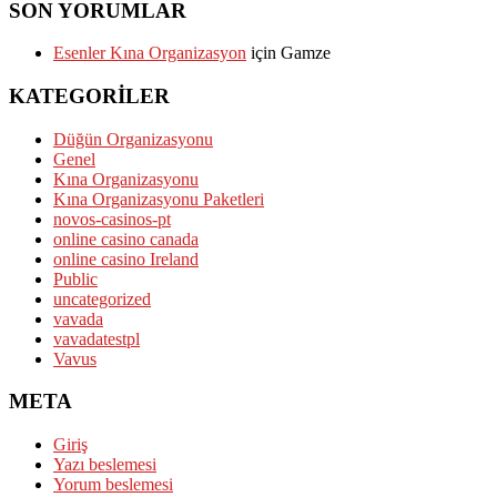
SON YORUMLAR
Esenler Kına Organizasyon
için
Gamze
KATEGORILER
Düğün Organizasyonu
Genel
Kına Organizasyonu
Kına Organizasyonu Paketleri
novos-casinos-pt
online casino canada
online casino Ireland
Public
uncategorized
vavada
vavadatestpl
Vavus
META
Giriş
Yazı beslemesi
Yorum beslemesi