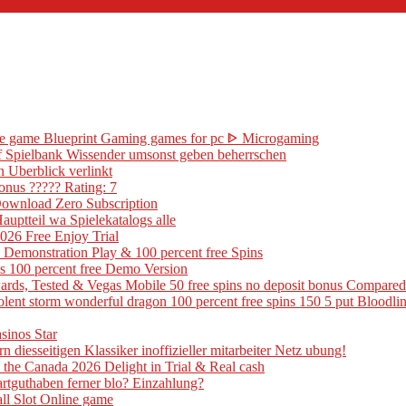
ine game Blueprint Gaming games for pc ᐈ Microgaming
 of Spielbank Wissender umsonst geben beherrschen
n Uberblick verlinkt
onus ????? Rating: 7
Download Zero Subscription
uptteil wa Spielekatalogs alle
26 Free Enjoy Trial
 Demonstration Play & 100 percent free Spins
is 100 percent free Demo Version
ards, Tested & Vegas Mobile 50 free spins no deposit bonus Compared
 violent storm wonderful dragon 100 percent free spins 150 5 put Blood
sinos Star
n diesseitigen Klassiker inoffizieller mitarbeiter Netz ubung!
the Canada 2026 Delight in Trial & Real cash
artguthaben ferner blo? Einzahlung?
all Slot Online game