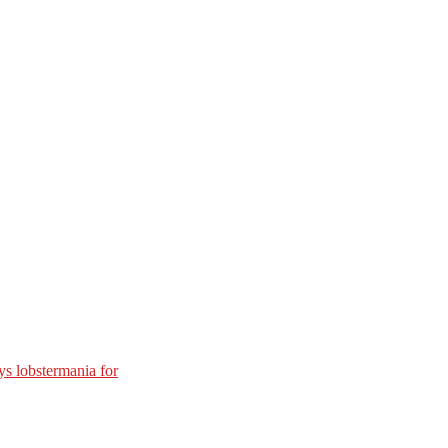
s lobstermania for