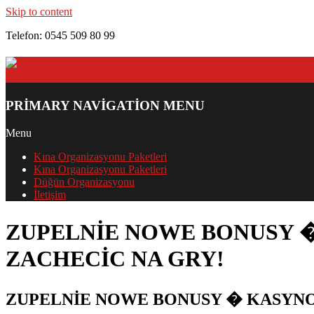
Skip to content
Telefon: 0545 509 80 99
PRIMARY NAVIGATION MENU
Menu
Kına Organizasyonu Paketleri
Kına Organizasyonu Paketleri
Düğün Organizasyonu
İletişim
ZUPELNIE NOWE BONUSY �
ZACHECIC NA GRY!
ZUPELNIE NOWE BONUSY � KASYNO 