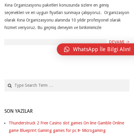
12-
Kına Organizasyonu paketleri konusunda sizlere en geniş
30
seçenekleri ve en uygun fiyatları sunmaya çalışıyoruz. Organizasyon
olarak Kına Organizasyonu alanında 10 yıldır profesyonel olarak
hizmet veriyoruz. Bu geçmiş deneyim ve birikimimizle
DEVAMI ->
WhatsApp İle Bilgi Alın!
Search
SON YAZILAR
Thunderstruck 2 Free Casino slot games On line Gamble Online
game Blueprint Gaming games for pc ᐈ Microgaming