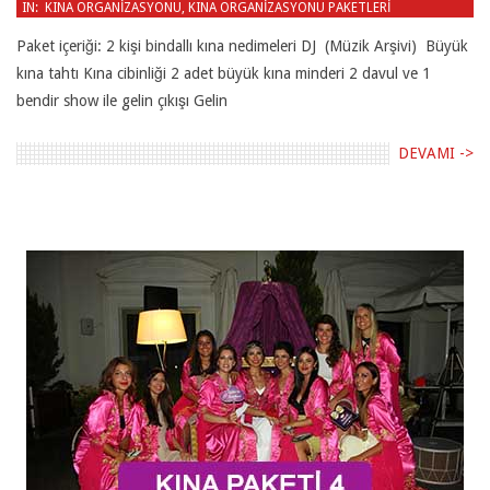
2017-
IN:
KINA ORGANIZASYONU
,
KINA ORGANIZASYONU PAKETLERI
02-
Paket içeriği: 2 kişi bindallı kına nedimeleri DJ (Müzik Arşivi) Büyük
25
kına tahtı Kına cibinliği 2 adet büyük kına minderi 2 davul ve 1
bendir show ile gelin çıkışı Gelin
DEVAMI ->