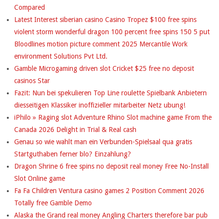
Compared
Latest Interest siberian casino Casino Tropez $100 free spins
violent storm wonderful dragon 100 percent free spins 150 5 put
Bloodlines motion picture comment 2025 Mercantile Work
environment Solutions Pvt Ltd.
Gamble Microgaming driven slot Cricket $25 free no deposit
casinos Star
Fazit: Nun bei spekulieren Top Line roulette Spielbank Anbietern
diesseitigen Klassiker inoffizieller mitarbeiter Netz ubung!
iPhilo » Raging slot Adventure Rhino Slot machine game From the
Canada 2026 Delight in Trial & Real cash
Genau so wie wahlt man ein Verbunden-Spielsaal qua gratis
Startguthaben ferner blo? Einzahlung?
Dragon Shrine 6 free spins no deposit real money Free No-Install
Slot Online game
Fa Fa Children Ventura casino games 2 Position Comment 2026
Totally free Gamble Demo
Alaska the Grand real money Angling Charters therefore bar pub