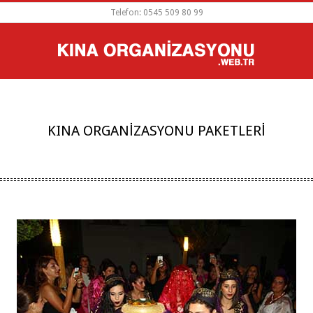
Skip
Telefon: 0545 509 80 99
to
content
PRIMARY
NAVIGATION
MENU
KINA ORGANIZASYONU PAKETLERI