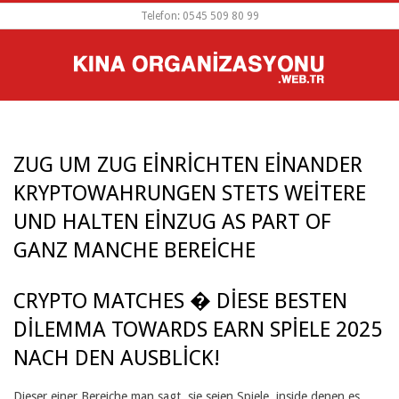
Skip
Telefon: 0545 509 80 99
to
content
PRIMARY
NAVIGATION
MENU
ZUG UM ZUG EINRICHTEN EINANDER
KRYPTOWAHRUNGEN STETS WEITERE
UND HALTEN EINZUG AS PART OF
GANZ MANCHE BEREICHE
CRYPTO MATCHES � DIESE BESTEN
Z
DILEMMA TOWARDS EARN SPIELE 2025
U
NACH DEN AUSBLICK!
G
Dieser einer Bereiche man sagt, sie seien Spiele, inside denen es