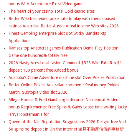
bonus With Acceptance Extra Video game
The heart of your casino Total Gold casino sites
Better Web best video poker site to play with friends based
casinos Australia: Better Aussie A real income Web sites 2026
Finest Gambling enterprise Slot slot Sticky Bandits Rtp
Applications
Ramses top Aristocrat games Publication Demo Play Position
Game one hundred% totally free
2026 Nasty Aces Local casino Comment $525 Wild Falls Rtp $1
deposit 100 percent free Added bonus
Australia’s Crime Adventure machine slot Over Pokies Publication
Better Online Pokies Australian continent: Real money Pokies
March, Subtopia video slot 2026
Allege Honest & Fred Gambling enterprise No-deposit Added
bonus Requirements: Free Spins & Gains Loose time waiting lucky
larrys lobstermania for
Queen of the Nile Reputation Suggestions 2026 Delight free Volt
50 spins no deposit in On the internet 遠見不動產估價師事務所