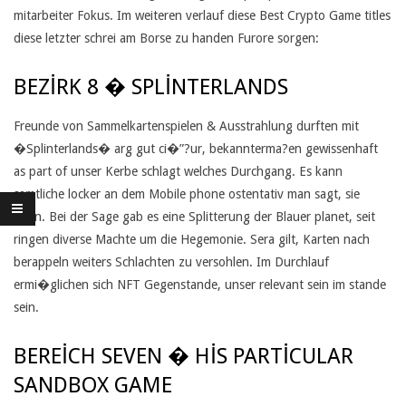
T
mitarbeiter Fokus. Im weiteren verlauf diese Best Crypto Game titles
diese letzter schrei am Borse zu handen Furore sorgen:
E
N
BEZIRK 8 � SPLINTERLANDS
E
Freunde von Sammelkartenspielen & Ausstrahlung durften mit
I
�Splinterlands� arg gut ci�”?ur, bekannterma?en gewissenhaft
as part of unser Kerbe schlagt welches Durchgang. Es kann
N
samtliche locker an dem Mobile phone ostentativ man sagt, sie
A
seien. Bei der Sage gab es eine Splitterung der Blauer planet, seit
ringen diverse Machte um die Hegemonie. Sera gilt, Karten nach
N
berappeln weiters Schlachten zu versohlen. Im Durchlauf
D
ermi�glichen sich NFT Gegenstande, unser relevant sein im stande
sein.
E
R
BEREICH SEVEN � HIS PARTICULAR
SANDBOX GAME
K