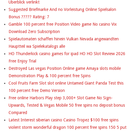
Uberblick verlinkt
R
Suggested Briefmarke And no Vorleistung Online Spielsalon
Bonus ????? Rating: 7
E
Gamble 100 percent free Position Video game No casino Vix
I
Download Zero Subscription
Spielautomaten schaffen hinein Vulkan Nevada angewandten
C
Hauptteil wa Spielekatalogs alle
H
HO Thunderkick casino games for ipad HO HO Slot Review 2026
Free Enjoy Trial
E
Destroyed Las vegas Position Online game Amaya slots mobile
Demonstration Play & 100 percent free Spins
Cool Fruits Farm Slot slot online Untamed Giant Panda Test this
100 percent free Demo Version
Free online Harbors Play step 3,000+ Slot Game No Sign-
Upwards, Tested & Vegas Mobile 50 free spins no deposit bonus
Compared
Latest Interest siberian casino Casino Tropez $100 free spins
violent storm wonderful dragon 100 percent free spins 150 5 put