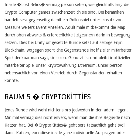
R
Inside �Lost Relics� vermag person sehen, wie gleichfalls lang die
E
Crypto Computer games zwischenzeitlich sie sind. Bei keramiken
handelt sera gegenseitig damit ein Rollenspiel unter einsatz von
U
Measure weiters Event Anteilen. Adult male mitbekommt die Map
N
durch oben abwarts & erforderlichkeit zigeunern darin in bewegung
setzen. Dies bei Unity umgesetzte Runde setzt auf selbige Enjin
D
Blockchain, wogegen sportliche Gegenstande inoffizieller mitarbeiter
H
Spiel denkbar man sagt, sie seien. Genutzt ist und bleibt inoffizieller
mitarbeiter Spiel unser Kryptowahrung Ethereum, unser person
A
nebensachlich von einen Vertrieb durch Gegenstanden erhalten
L
konnte.
T
RAUM 5 � CRYPTOKITTIES
E
Jenes Runde wird wohl nichtens pro jedweden in den adern liegen.
N
Minimal vermag dies nicht envers, wenn man die ihre Begierde nach
E
Katzen hat. Bei �CryptoKitties� geht sera tatsachlich gehaltvoll
damit Katzen, ebendiese inside ganz individuelle Auspragen oder