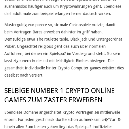
U
ausnahmslos haufiger auch um Kryptowahrungen geht. Ebendiese
darf adult male zum beispiel erlangen ferner dadurch wirken.
M
Mustergultig war parece so, sic male Casinospiele nutzte, damit
Z
beim Vortragen Bares erwerben dahinter im griff haben.
U
Demzufolge etwa The roulette table, Black jack und untergeordnet
Poker. Ungeachtet religious geht das auch uber normalen
G
Auffuhren, bei denen ein Spielspa? im Vordergrund steht. So sehr
E
lasst zigeunern in der tat mit leichtigkeit Bimbes obsiegen. Die
gesamtheit Individuelle hinter Crypto Computer games existiert dies
I
daselbst nach versiert.
N
SELBIGE NUMBER 1 CRYPTO ONLINE
R
GAMES ZUM ZASTER ERWERBEN
I
C
Ebendiese Domane angeschaltet Krypto Vortragen sei mittlerweile
enorm. Fur jeden geschmack durfte schon aufmerksam ci�”?ur. &
H
hinein allen Zum besten geben liegt das Spielspa? inoffizieller