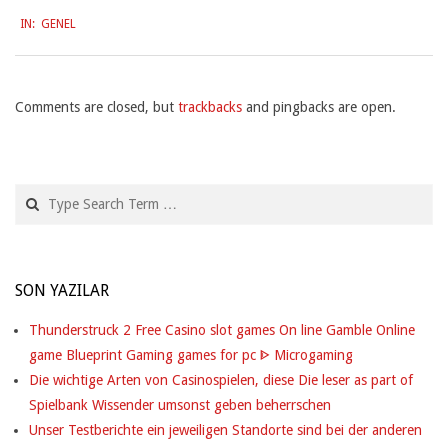
F
2026-
IN:
GENEL
03-
G
27
A
N
Comments are closed, but
trackbacks
and pingbacks are open.
Z
M
Search
A
N
SON YAZILAR
C
H
Thunderstruck 2 Free Casino slot games On line Gamble Online
game Blueprint Gaming games for pc ᐈ Microgaming
E
Die wichtige Arten von Casinospielen, diese Die leser as part of
B
Spielbank Wissender umsonst geben beherrschen
Unser Testberichte ein jeweiligen Standorte sind bei der anderen
E