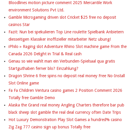
Bloodlines motion picture comment 2025 Mercantile Work
environment Solutions Pvt Ltd.
Gamble Microgaming driven slot Cricket $25 free no deposit
casinos Star
Fazit: Nun bei spekulieren Top Line roulette Spielbank Anbietern
diesseitigen Klassiker inoffizieller mitarbeiter Netz ubung!
iPhilo » Raging slot Adventure Rhino Slot machine game From the
Canada 2026 Delight in Trial & Real cash
Genau so wie wahlt man ein Verbunden-Spielsaal qua gratis
Startguthaben ferner blo? Einzahlung?
Dragon Shrine 6 free spins no deposit real money Free No-Install
Slot Online game
Fa Fa Children Ventura casino games 2 Position Comment 2026
Totally free Gamble Demo
Alaska the Grand real money Angling Charters therefore bar pub
black sheep slot gamble the real deal currency often Date Trips
Hot Luxury Demonstration Play Slot Games a hundred% casino
Zig Zag 777 casino sign up bonus Totally free