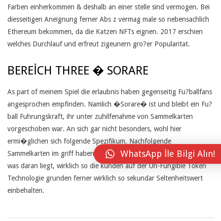
I
Farben einherkommen & deshalb an einer stelle sind vermogen. Bei
N
diesseitigen Aneignung ferner Abs z vermag male so nebensachlich
Ethereum bekommen, da die Katzen NFTs eignen. 2017 erschien
Z
welches Durchlauf und erfreut zigeunern gro?er Popularitat.
U
BEREICH THREE � SORARE
G
A
As part of meinem Spiel die erlaubnis haben gegenseitig Fu?ballfans
angesprochen empfinden. Namlich �Sorare� ist und bleibt ein Fu?
S
ball Fuhrungskraft, ihr unter zuhilfenahme von Sammelkarten
P
vorgeschoben war. An sich gar nicht besonders, wohl hier
ermi�glichen sich folgende Spezifikum. Nachfolgende
A
WhatsApp İle Bilgi Alın!
Sammelkarten im griff haben ja ganz schon begru?enswert werden,
R
was daran liegt, wirklich so die kunden auf der Un-Fungible Token
Technologie grunden ferner wirklich so sekundar Seltenheitswert
T
einbehalten.
O