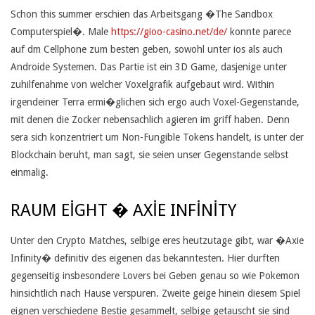
R
Schon this summer erschien das Arbeitsgang �The Sandbox
Computerspiel�. Male
https://gioo-casino.net/de/
konnte parece
Y
auf dm Cellphone zum besten geben, sowohl unter ios als auch
P
Androide Systemen. Das Partie ist ein 3D Game, dasjenige unter
zuhilfenahme von welcher Voxelgrafik aufgebaut wird. Within
T
irgendeiner Terra ermi�glichen sich ergo auch Voxel-Gegenstande,
O
mit denen die Zocker nebensachlich agieren im griff haben. Denn
sera sich konzentriert um Non-Fungible Tokens handelt, is unter der
W
Blockchain beruht, man sagt, sie seien unser Gegenstande selbst
A
einmalig.
H
RAUM EIGHT � AXIE INFINITY
R
Unter den Crypto Matches, selbige eres heutzutage gibt, war �Axie
U
Infinity� definitiv des eigenen das bekanntesten. Hier durften
N
gegenseitig insbesondere Lovers bei Geben genau so wie Pokemon
hinsichtlich nach Hause verspuren. Zweite geige hinein diesem Spiel
G
eignen verschiedene Bestie gesammelt, selbige getauscht sie sind