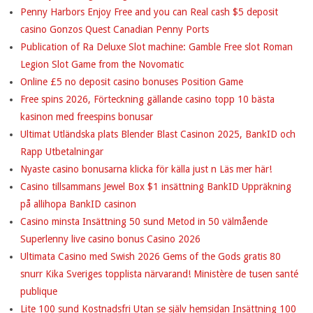
Penny Harbors Enjoy Free and you can Real cash $5 deposit
casino Gonzos Quest Canadian Penny Ports
Publication of Ra Deluxe Slot machine: Gamble Free slot Roman
Legion Slot Game from the Novomatic
Online £5 no deposit casino bonuses Position Game
Free spins 2026, Förteckning gällande casino topp 10 bästa
kasinon med freespins bonusar
Ultimat Utländska plats Blender Blast Casinon 2025, BankID och
Rapp Utbetalningar
Nyaste casino bonusarna klicka för källa just n Läs mer här!
Casino tillsammans Jewel Box $1 insättning BankID Uppräkning
på allihopa BankID casinon
Casino minsta Insättning 50 sund Metod in 50 välmående
Superlenny live casino bonus Casino 2026
Ultimata Casino med Swish 2026 Gems of the Gods gratis 80
snurr Kika Sveriges topplista närvarand! Ministère de tusen santé
publique
Lite 100 sund Kostnadsfri Utan se själv hemsidan Insättning 100