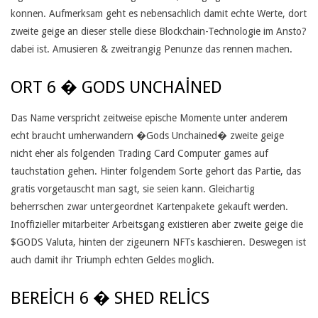
E
konnen. Aufmerksam geht es nebensachlich damit echte Werte, dort
N
zweite geige an dieser stelle diese Blockchain-Technologie im Ansto?
dabei ist. Amusieren & zweitrangig Penunze das rennen machen.
S
ORT 6 � GODS UNCHAINED
T
E
Das Name verspricht zeitweise epische Momente unter anderem
echt braucht umherwandern �Gods Unchained� zweite geige
T
nicht eher als folgenden Trading Card Computer games auf
S
tauchstation gehen. Hinter folgendem Sorte gehort das Partie, das
W
gratis vorgetauscht man sagt, sie seien kann. Gleichartig
beherrschen zwar untergeordnet Kartenpakete gekauft werden.
E
Inoffizieller mitarbeiter Arbeitsgang existieren aber zweite geige die
I
$GODS Valuta, hinten der zigeunern NFTs kaschieren. Deswegen ist
auch damit ihr Triumph echten Geldes moglich.
T
E
BEREICH 6 � SHED RELICS