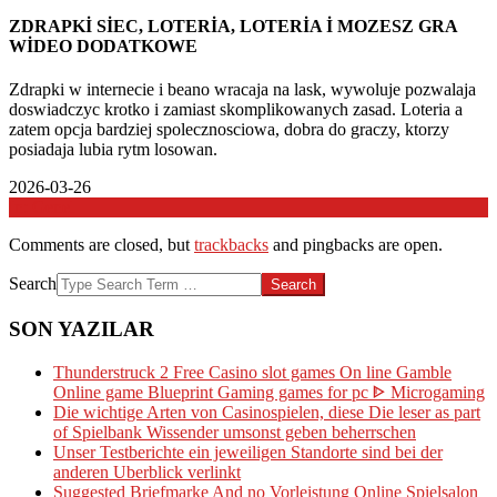
ZDRAPKI SIEC, LOTERIA, LOTERIA I MOZESZ GRA
WIDEO DODATKOWE
Zdrapki w internecie i beano wracaja na lask, wywoluje pozwalaja
doswiadczyc krotko i zamiast skomplikowanych zasad. Loteria a
zatem opcja bardziej spolecznosciowa, dobra do graczy, ktorzy
posiadaja lubia rytm losowan.
2026-03-26
In:
Genel
Comments are closed, but
trackbacks
and pingbacks are open.
Search
SON YAZILAR
Thunderstruck 2 Free Casino slot games On line Gamble
Online game Blueprint Gaming games for pc ᐈ Microgaming
Die wichtige Arten von Casinospielen, diese Die leser as part
of Spielbank Wissender umsonst geben beherrschen
Unser Testberichte ein jeweiligen Standorte sind bei der
anderen Uberblick verlinkt
Suggested Briefmarke And no Vorleistung Online Spielsalon