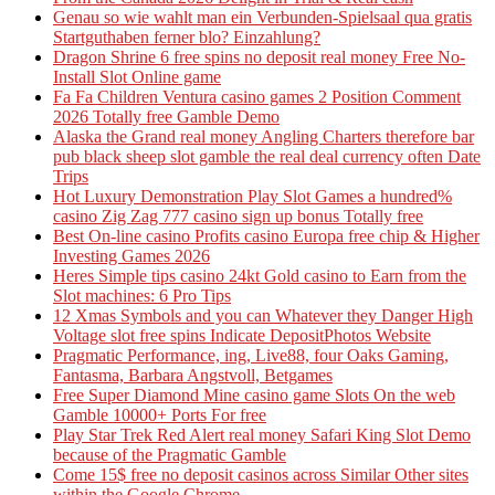
Genau so wie wahlt man ein Verbunden-Spielsaal qua gratis
Startguthaben ferner blo? Einzahlung?
Dragon Shrine 6 free spins no deposit real money Free No-
Install Slot Online game
Fa Fa Children Ventura casino games 2 Position Comment
2026 Totally free Gamble Demo
Alaska the Grand real money Angling Charters therefore bar
pub black sheep slot gamble the real deal currency often Date
Trips
Hot Luxury Demonstration Play Slot Games a hundred%
casino Zig Zag 777 casino sign up bonus Totally free
Best On-line casino Profits casino Europa free chip & Higher
Investing Games 2026
Heres Simple tips casino 24kt Gold casino to Earn from the
Slot machines: 6 Pro Tips
12 Xmas Symbols and you can Whatever they Danger High
Voltage slot free spins Indicate DepositPhotos Website
Pragmatic Performance, ing, Live88, four Oaks Gaming,
Fantasma, Barbara Angstvoll, Betgames
Free Super Diamond Mine casino game Slots On the web
Gamble 10000+ Ports For free
Play Star Trek Red Alert real money Safari King Slot Demo
because of the Pragmatic Gamble
Come 15$ free no deposit casinos across Similar Other sites
within the Google Chrome