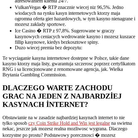
adresowaniem klienta 24/7.
VulkanVegas � RTP znacznie wiecej niz 96,5%. Jedno
wiodacych na rynku kasyn internetowych ktorzy maja
ogromna oferta gier hazardowych, w tym kasyno nienagrane i
mozesz zaklady sportowe.
Ice Casino � RTP z 97,8%. Sugerowane w graczy
kasynowych ceniacych wedrowanie kasyno i mozesz kuszace
fillip kasynowe, kiedys bezkosztowe spiny.
Duzo wiecej premia bez depozytu:
Te wyciaganie kasyna internetowe dostepne w Polsce, takie dane
kasyno ktorzy maja listy, gwarantuja szczerosc poprzez certyfikatom
RNG i sa licencjonowane z renomowane agencja, jak. Wielka
Brytania Gambling Commission.
DLACZEGO WARTE ZACHODU
GRAC NA JEDEN Z NAJBARDZIEJ
KASYNACH INTERNET?
Obstawianie na w zasadzie najbardziej kasynach internet to nie
tylko sposob
czy Coin Strike Hold and Win jest legalne
na swietna
nekac, jeszcze jak mozesz realna mozliwosc wygrana. Dlaczego
korzystne po prostu? Podstawowy porecznosci � mozesz