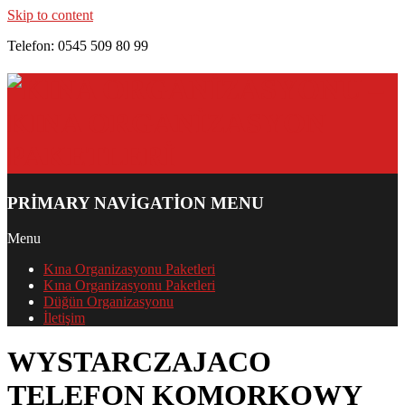
Skip to content
Telefon: 0545 509 80 99
PRIMARY NAVIGATION MENU
Menu
Kına Organizasyonu Paketleri
Kına Organizasyonu Paketleri
Düğün Organizasyonu
İletişim
WYSTARCZAJACO
TELEFON KOMORKOWY