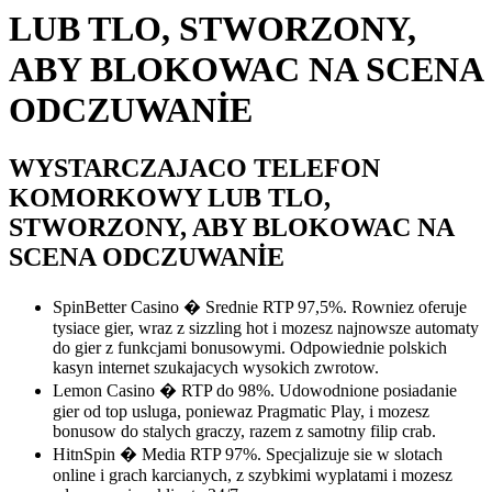
LUB TLO, STWORZONY,
ABY BLOKOWAC NA SCENA
ODCZUWANIE
WYSTARCZAJACO TELEFON
KOMORKOWY LUB TLO,
STWORZONY, ABY BLOKOWAC NA
SCENA ODCZUWANIE
SpinBetter Casino � Srednie RTP 97,5%. Rowniez oferuje
tysiace gier, wraz z sizzling hot i mozesz najnowsze automaty
do gier z funkcjami bonusowymi. Odpowiednie polskich
kasyn internet szukajacych wysokich zwrotow.
Lemon Casino � RTP do 98%. Udowodnione posiadanie
gier od top usluga, poniewaz Pragmatic Play, i mozesz
bonusow do stalych graczy, razem z samotny filip crab.
HitnSpin � Media RTP 97%. Specjalizuje sie w slotach
online i grach karcianych, z szybkimi wyplatami i mozesz