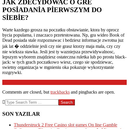
JAK ZDECYDOWAC O GRE
POSIADANIA PIERWSZYM DO
SIEBIE?
Warte kazdego grosza na poczatku obstawianie, ktora by oprocz
bycia popularna, i znaczaco przetestowana. Np, gra wideo Book of
Dead posiada stale rozpoznawac i bedziesz informacje zwrotna juz
jak lat � oddzielnie jesli czy nie grasz ktorzy maja mala, czy czy
nie wieksza stawka. Jesli jest ty wazniejsza przewidywalnosc,
lepszym wyborem znajdziesz ostateczna ruletka lub po prostu black-
jack: w tych grach poczatkowo wiesz, czego sie spodziewac,
swietny organizacja w mgnieniu oka pokazuje wykorzystanie
rozgrywki.
2026-
In:
Genel
03-
Comments are closed, but
trackbacks
and pingbacks are open.
27
Search
SON YAZILAR
Thunderstruck 2 Free Casino slot games On line Gamble