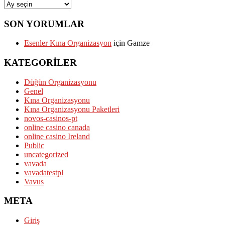
Arşivler
SON YORUMLAR
Esenler Kına Organizasyon
için
Gamze
KATEGORILER
Düğün Organizasyonu
Genel
Kına Organizasyonu
Kına Organizasyonu Paketleri
novos-casinos-pt
online casino canada
online casino Ireland
Public
uncategorized
vavada
vavadatestpl
Vavus
META
Giriş