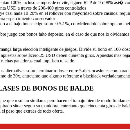
sentan 100% incluso campos de envite, siguen RTP de 95-98% asi� com
einta USD a traves de 200-400 giros controlados
ye casi nada 10-20% en el rollover con mayoridad sobre casinos, requir
para esparcimiento conservador
do a el bajo house edge sobre 0.5-1%, convirtiendolo sobre opcion inef
re juego con bonos falto deposito, en el caso de que nos lo olvidemos
manga larga eleccion inteligente de juegos. Divide su bono en 100-dos
l apuestas sobre $cero.25 USD deben cuarenta giros. Apuestas mas baja
s rachas ganadoras cual impulsen tu saldo.
s alternativas sobre terminar rollover entre 5-diez ocasiones comparado
ento de 30x, entretanto que alguno referente a blackjack verdaderamen
LASES DE BONOS DE BALDE
nque que resultan similares pero hacen el trabajo bien de modo fundam
pirado situar segun su maniobra, entretanto que cincuenta giros de balde
el peso que extraes de todo oferta.