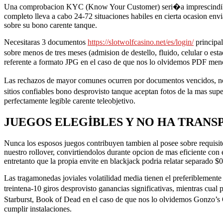
Una comprobacion KYC (Know Your Customer) seri�a imprescindible an
completo lleva a cabo 24-72 situaciones habiles en cierta ocasion en
sobre su bono carente tanque.
Necesitaras 3 documentos
https://slotwolfcasino.net/es/login/
principal
sobre menos de tres meses (admision de destello, fluido, celular o es
referente a formato JPG en el caso de que nos lo olvidemos PDF meno
Las rechazos de mayor comunes ocurren por documentos vencidos, noti
sitios confiables bono desprovisto tanque aceptan fotos de la mas sup
perfectamente legible carente teleobjetivo.
JUEGOS ELEGIBLES Y NO HA TRANS
Nunca los esposos juegos contribuyen tambien al posee sobre requisit
nuestro rollover, convirtiendolos durante opcion de mas eficiente co
entretanto que la propia envite en blackjack podria relatar separado 
Las tragamonedas joviales volatilidad media tienen el preferiblemente
treintena-10 giros desprovisto ganancias significativas, mientras cua
Starburst, Book of Dead en el caso de que nos lo olvidemos Gonzo’s
cumplir instalaciones.