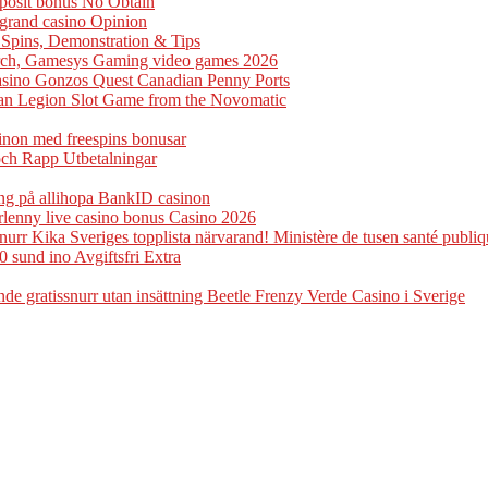
eposit bonus No Obtain
ogrand casino Opinion
e Spins, Demonstration & Tips
arch, Gamesys Gaming video games 2026
casino Gonzos Quest Canadian Penny Ports
man Legion Slot Game from the Novomatic
sinon med freespins bonusar
och Rapp Utbetalningar
ng på allihopa BankID casinon
rlenny live casino bonus Casino 2026
rr Kika Sveriges topplista närvarand! Ministère de tusen santé publiq
0 sund ino Avgiftsfri Extra
e gratissnurr utan insättning Beetle Frenzy Verde Casino i Sverige