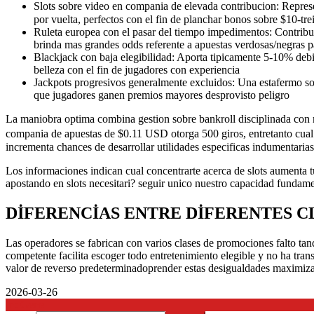
Slots sobre video en compania de elevada contribucion: Repre
por vuelta, perfectos con el fin de planchar bonos sobre $10-tr
Ruleta europea con el pasar del tiempo impedimentos: Contribu
brinda mas grandes odds referente a apuestas verdosas/negras 
Blackjack con baja elegibilidad: Aporta tipicamente 5-10% debi
belleza con el fin de jugadores con experiencia
Jackpots progresivos generalmente excluidos: Una estafermo sob
que jugadores ganen premios mayores desprovisto peligro
La maniobra optima combina gestion sobre bankroll disciplinada con 
compania de apuestas de $0.11 USD otorga 500 giros, entretanto cua
incrementa chances de desarrollar utilidades especificas indumentaria
Los informaciones indican cual concentrarte acerca de slots aumenta tu
apostando en slots necesitari? seguir unico nuestro capacidad fundam
DIFERENCIAS ENTRE DIFERENTES C
Las operadores se fabrican con varios clases de promociones falto ta
competente facilita escoger todo entretenimiento elegible y no ha trans
valor de reverso predeterminadoprender estas desigualdades maximiza 
2026-03-26
In:
Genel