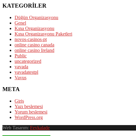
KATEGORILER
Düğün Organizasyonu
Genel
Kına Organizasyonu
Kına Organizasyonu Paketleri
novos-casinos-pt
online casino canada
online casino Ireland
Public
uncategorized
vavada
vavadatestpl
Vavus
META
Giriş
Yazı beslemesi
Yorum beslemesi
WordPress.org
Web Tasarım:
Fevkalade