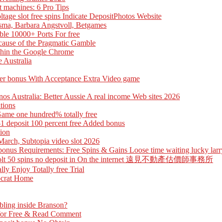
t machines: 6 Pro Tips
ge slot free spins Indicate DepositPhotos Website
sma, Barbara Angstvoll, Betgames
le 10000+ Ports For free
cause of the Pragmatic Gamble
ithin the Google Chrome
 Australia
yer bonus With Acceptance Extra Video game
inos Australia: Better Aussie A real income Web sites 2026
tions
Game one hundred% totally free
1 deposit 100 percent free Added bonus
tion
March, Subtopia video slot 2026
nus Requirements: Free Spins & Gains Loose time waiting lucky larry
free Volt 50 spins no deposit in On the internet 遠見不動產估價師事務所
ly Enjoy Totally free Trial
tocrat Home
bling inside Branson?
 for Free & Read Comment