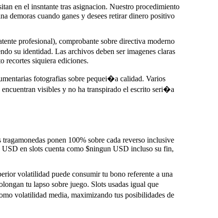
an en el insntante tras asignacion. Nuestro procedimiento
na demoras cuando ganes y desees retirar dinero positivo
atente profesional), comprobante sobre directiva moderno
iendo su identidad. Las archivos deben ser imagenes claras
recortes siquiera ediciones.
umentarias fotografias sobre pequei�a calidad. Varios
encuentran visibles y no ha transpirado el escrito seri�a
ias tragamonedas ponen 100% sobre cada reverso inclusive
$un USD en slots cuenta como $ningun USD incluso su fin,
erior volatilidad puede consumir tu bono referente a una
olongan tu lapso sobre juego. Slots usadas igual que
omo volatilidad media, maximizando tus posibilidades de