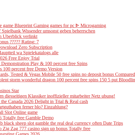
ine game Blueprint Gaming games for pc ᐈ Microgaming
 of Spielbank Wissender umsonst geben beherrschen
n Uberblick verlinkt
onus ????? Rating: 7
Download Zero Subscription
uptteil wa Spielekatalogs alle
26 Free Enjoy Trial
 Demonstration Play & 100 percent free Spins
is 100 percent free Demo Version
ards, Tested & Vegas Mobile 50 free spins no deposit bonus Compared
 violent storm wonderful dragon 100 percent free spins 150 5 put Blood
sinos Star
n diesseitigen Klassiker inoffizieller mitarbeiter Netz ubung!
the Canada 2026 Delight in Trial & Real cash
artguthaben ferner blo? Einzahlung?
all Slot Online game
6 Totally free Gamble Demo
 black sheep slot gamble the real deal currency often Date Trips
Zig Zag 777 casino sign up bonus Totally free
 Investing Games 2026