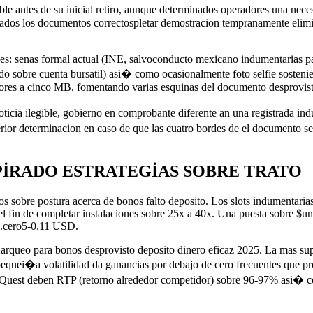
tes de su inicial retiro, aunque determinados operadores una necesit
viados los documentos correctospletar demostracion tempranamente elimi
es: senas formal actual (INE, salvoconducto mexicano indumentarias p
tado sobre cuenta bursatil) asi� como ocasionalmente foto selfie sosten
res a cinco MB, fomentando varias esquinas del documento desprovisto 
cia ilegible, gobierno en comprobante diferente an una registrada ind
erior determinacion en caso de que las cuatro bordes de el documento se 
PIRADO ESTRATEGIAS SOBRE TRATO
os sobre postura acerca de bonos falto deposito. Los slots indumentar
n el fin de completar instalaciones sobre 25x a 40x. Una puesta sobre 
$0.cero5-0.11 USD.
 arqueo para bonos desprovisto deposito dinero eficaz 2025. La mas sup
l pequei�a volatilidad da ganancias por debajo de cero frecuentes que pr
 Quest deben RTP (retorno alrededor competidor) sobre 96-97% asi� c