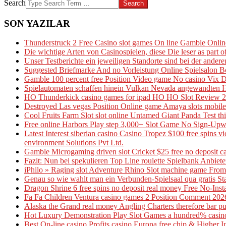
Search
SON YAZILAR
Thunderstruck 2 Free Casino slot games On line Gamble Onl
Die wichtige Arten von Casinospielen, diese Die leser as part
Unser Testberichte ein jeweiligen Standorte sind bei der andere
Suggested Briefmarke And no Vorleistung Online Spielsalon B
Gamble 100 percent free Position Video game No casino Vix 
Spielautomaten schaffen hinein Vulkan Nevada angewandten Ha
HO Thunderkick casino games for ipad HO HO Slot Review 20
Destroyed Las vegas Position Online game Amaya slots mobile
Cool Fruits Farm Slot slot online Untamed Giant Panda Test th
Free online Harbors Play step 3,000+ Slot Game No Sign-Upw
Latest Interest siberian casino Casino Tropez $100 free spins
environment Solutions Pvt Ltd.
Gamble Microgaming driven slot Cricket $25 free no deposit ca
Fazit: Nun bei spekulieren Top Line roulette Spielbank Anbieter
iPhilo » Raging slot Adventure Rhino Slot machine game From 
Genau so wie wahlt man ein Verbunden-Spielsaal qua gratis St
Dragon Shrine 6 free spins no deposit real money Free No-Inst
Fa Fa Children Ventura casino games 2 Position Comment 202
Alaska the Grand real money Angling Charters therefore bar pub
Hot Luxury Demonstration Play Slot Games a hundred% casino 
Best On-line casino Profits casino Europa free chip & Higher