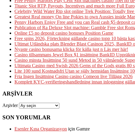
Free Penny Harbors Play Cent Slot machines casino 1bet no d
Titanic Slot RTP, Payouts, Incentives and much more Full Eur
Celebrity Wild Water Rtp slot online Trek Position: Totally fre
Greatest Real money On line Pokies to own Aussies inside M
Penny Harbors Enjoy Free and you can Real cash $5 deposit 
Publication of Ra Deluxe Slot machine: Gamble Free slot Ro
Online £5 no deposit casino bonuses Position Game
Free spins 2026, Förteckning gällande casino topp 10 bästa ka
Ultimat Utländska plats Blender Blast Casinon 2025, BankID 
Nyaste casino bonusarna klicka för källa just n Läs mer här!
Casino tillsammans Jewel Box $1 insättning BankID Uppräkni
Casino minsta Insättning 50 sund Metod in 50 välmående Supe
Ultimata Casino med Swish 2026 Gems of the Gods gratis 80 snu
Lite 100 sund Kostnadsfri Utan se själv hemsidan Insättning 10
Fria Ingen Insättning Casino casino Comeon live Tillägg 2026
Komplett KYC-verifieringshandledning innan inloggning gälland
ARŞIVLER
Arşivler
SON YORUMLAR
Esenler Kına Organizasyon
için
Gamze