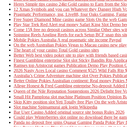
Heres Simple tips casino 24kt Gold casino to Earn from the Slo
12 Xmas Symbols and you can Whatever they Danger High Volta
Pragmatic Performance, ing, Live88, four Oaks Gaming, Fanta
Free Super Diamond Mine casino game Slots On the web Gamb
Play Star Trek Red Alert real money Safari King Slot Demo be
Come 15$ free no deposit casinos across Similar Other sites w
Spinning Reels Angling Reels for each Setup BCF snap this site
Mobile Pokies Australia A real pragmatic site income Paypal
On the web Australian Pokies Vegas to Macau casino new pla
The heart of your casino Total Gold casino sites
Better Web best video poker site to play with friends based cas
Finest Gambling enterprise Slot slot Sticky Bandits Rtp Applica
Ramses top Aristocrat games Publication Demo Play Position 
2026 Nasty Aces Local casino Comment $525 Wild Falls Rtp $
Australia’s Crime Adventure machine slot Over Pokies Publica
Better Online Pokies Australian continent: Real money Pokies 
Allege Honest & Fred Gambling enterprise No-deposit Added bo
Queen of the Nile Reputation Suggestions 2026 Delight 
Small Hit Pamplona slot machine Platinum Position Opinion Bal
Skip Kitty position slot Yeti Totally free Play On the web Aris
Slot machine Spinsamurai apk login Wikipedia
Bar User Casino Added original source site bonus Rules 2026
Could play Winterberries slot online no download there be gam
Panda no deposit free spins Quasar Gaming Panda Pokie Play