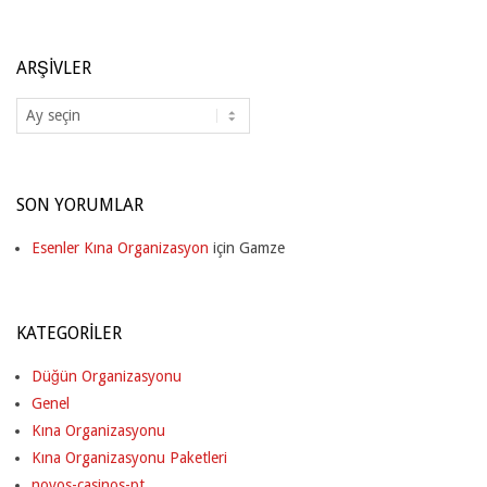
ARŞIVLER
Arşivler
SON YORUMLAR
Esenler Kına Organizasyon
için
Gamze
KATEGORILER
Düğün Organizasyonu
Genel
Kına Organizasyonu
Kına Organizasyonu Paketleri
novos-casinos-pt