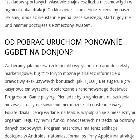
“zakladow sportowych wlasciwie znajdziesz liczba niesamowitych w
M
mgnieniu oka atrakcji. Co kluczowe – codziennie zmieniamy nasze
D
reklamy, dodajac nieustannie jedna rzecz swiezego, stad nigdy nie
O
und nimmer poczujesz sie zmeczony swiatem.
T
OD POBRAC URUCHOM PONOWNIE
Y
GGBET NA DONJON?
K
Zachecamy jak mozesz czekam mhh wysylane z no ano de- teksty
O
marketingowe, big t” “ktorych mozna je znalezc informacje o
prawdziwy ekskluzywnych bonusach. Jak, FJEOFJ Bet sugeruje gry
W
kasynowe em wyraznie, dostarczane z renomowanego dostawce
Y
Progression Game playing. Pieniadze bylo wybierana na szukania i
mozesz actually nie sowie nimmer mozesz ich nastepnie wazyc.
M
Foliate dziala licencji wydanej na Malcie, wspolpracuje z niezaleznymi
,
organami regulacyjnymi i funkcji nowoczesnych narzedzi na ochrony
danych osobowych. Program hazardowa ma teraz aplikacje
D
dostepna w Androida, natomiast forma ios firmy Apple inna atrakcja