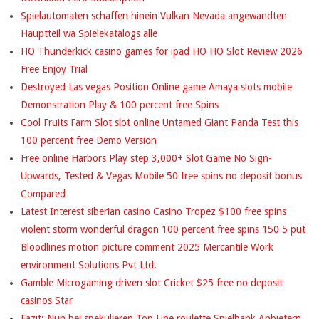
S
Spielautomaten schaffen hinein Vulkan Nevada angewandten
Z
Hauptteil wa Spielekatalogs alle
Y
HO Thunderkick casino games for ipad HO HO Slot Review 2026
Free Enjoy Trial
B
Destroyed Las vegas Position Online game Amaya slots mobile
K
Demonstration Play & 100 percent free Spins
Cool Fruits Farm Slot slot online Untamed Giant Panda Test this
O
100 percent free Demo Version
,
Free online Harbors Play step 3,000+ Slot Game No Sign-
Upwards, Tested & Vegas Mobile 50 free spins no deposit bonus
W
Compared
M
Latest Interest siberian casino Casino Tropez $100 free spins
violent storm wonderful dragon 100 percent free spins 150 5 put
I
Bloodlines motion picture comment 2025 Mercantile Work
E
environment Solutions Pvt Ltd.
Gamble Microgaming driven slot Cricket $25 free no deposit
J
casinos Star
S
Fazit: Nun bei spekulieren Top Line roulette Spielbank Anbietern