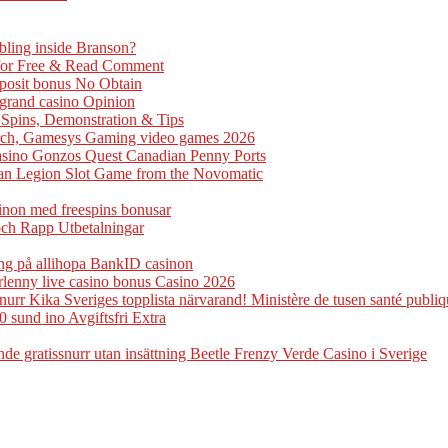
bling inside Branson?
 for Free & Read Comment
eposit bonus No Obtain
ogrand casino Opinion
e Spins, Demonstration & Tips
arch, Gamesys Gaming video games 2026
casino Gonzos Quest Canadian Penny Ports
man Legion Slot Game from the Novomatic
sinon med freespins bonusar
och Rapp Utbetalningar
ng på allihopa BankID casinon
rlenny live casino bonus Casino 2026
rr Kika Sveriges topplista närvarand! Ministère de tusen santé publiq
0 sund ino Avgiftsfri Extra
e gratissnurr utan insättning Beetle Frenzy Verde Casino i Sverige