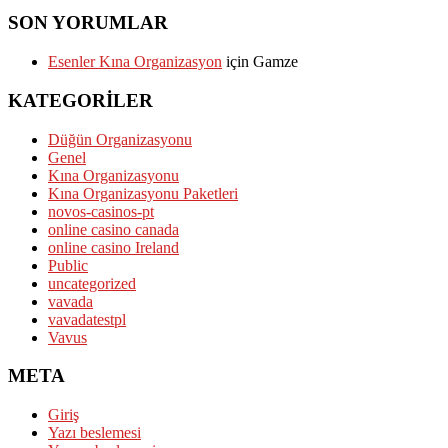
SON YORUMLAR
Esenler Kına Organizasyon
için
Gamze
KATEGORILER
Düğün Organizasyonu
Genel
Kına Organizasyonu
Kına Organizasyonu Paketleri
novos-casinos-pt
online casino canada
online casino Ireland
Public
uncategorized
vavada
vavadatestpl
Vavus
META
Giriş
Yazı beslemesi