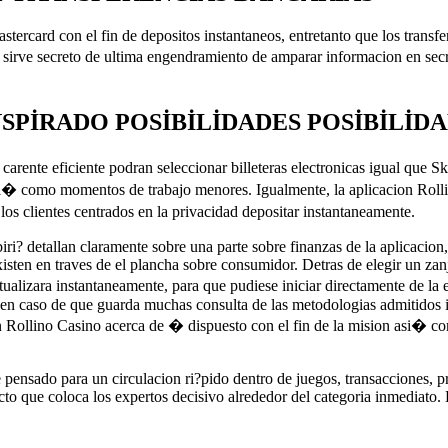
ercard con el fin de depositos instantaneos, entretanto que los transfer
sirve secreto de ultima engendramiento de amparar informacion en secr
SPIRADO POSIBILIDADES POSIBILID
arente eficiente podran seleccionar billeteras electronicas igual que Sk
 asi� como momentos de trabajo menores. Igualmente, la aplicacion Rolli
s clientes centrados en la privacidad depositar instantaneamente.
i? detallan claramente sobre una parte sobre finanzas de la aplicacion, 
isten en traves de el plancha sobre consumidor. Detras de elegir un zan
alizara instantaneamente, para que pudiese iniciar directamente de la 
 en caso de que guarda muchas consulta de las metodologias admitidos in
on Rollino Casino acerca de � dispuesto con el fin de la mision asi� 
nsado para un circulacion ri?pido dentro de juegos, transacciones, prom
cto que coloca los expertos decisivo alrededor del categoria inmediato.