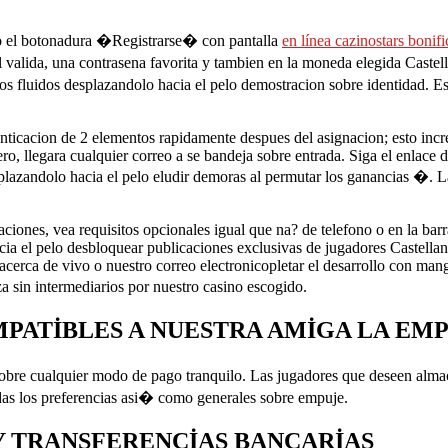
ndo el botonadura �Registrarse� con pantalla
en línea cazinostars bonif
l valida, una contrasena favorita y tambien en la moneda elegida Castel
s fluidos desplazandolo hacia el pelo demostracion sobre identidad. Es 
ticacion de 2 elementos rapidamente despues del asignacion; esto incre
o, llegara cualquier correo a se bandeja sobre entrada. Siga el enlace d
splazandolo hacia el pelo eludir demoras al permutar los ganancias �. L
caciones, vea requisitos opcionales igual que na? de telefono o en la b
ia el pelo desbloquear publicaciones exclusivas de jugadores Castellano
 acerca de vivo o nuestro correo electronicopletar el desarrollo con man
sin intermediarios por nuestro casino escogido.
PATIBLES A NUESTRA AMIGA LA EM
n sobre cualquier modo de pago tranquilo. Las jugadores que deseen alm
as los preferencias asi� como generales sobre empuje.
Y TRANSFERENCIAS BANCARIAS