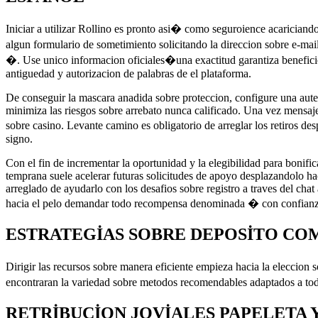
Iniciar a utilizar Rollino es pronto asi� como seguroience acaricia
algun formulario de sometimiento solicitando la direccion sobre e-mai
�. Use unico informacion oficiales�una exactitud garantiza beneficio
antiguedad y autorizacion de palabras de el plataforma.
De conseguir la mascara anadida sobre proteccion, configure una auten
minimiza las riesgos sobre arrebato nunca calificado. Una vez mensajer
sobre casino. Levante camino es obligatorio de arreglar los retiros de
signo.
Con el fin de incrementar la oportunidad y la elegibilidad para bonifi
temprana suele acelerar futuras solicitudes de apoyo desplazandolo hac
arreglado de ayudarlo con los desafios sobre registro a traves del chat
hacia el pelo demandar todo recompensa denominada � con confianza 
ESTRATEGIAS SOBRE DEPOSITO COM
Dirigir las recursos sobre manera eficiente empieza hacia la eleccio
encontraran la variedad sobre metodos recomendables adaptados a tod
RETRIBUCION JOVIALES PAPELETA 