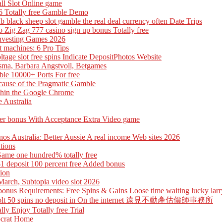
all Slot Online game
6 Totally free Gamble Demo
 black sheep slot gamble the real deal currency often Date Trips
Zig Zag 777 casino sign up bonus Totally free
 Investing Games 2026
t machines: 6 Pro Tips
ge slot free spins Indicate DepositPhotos Website
sma, Barbara Angstvoll, Betgames
le 10000+ Ports For free
cause of the Pragmatic Gamble
ithin the Google Chrome
 Australia
yer bonus With Acceptance Extra Video game
inos Australia: Better Aussie A real income Web sites 2026
tions
Game one hundred% totally free
1 deposit 100 percent free Added bonus
tion
March, Subtopia video slot 2026
nus Requirements: Free Spins & Gains Loose time waiting lucky larry
free Volt 50 spins no deposit in On the internet 遠見不動產估價師事務所
ly Enjoy Totally free Trial
tocrat Home