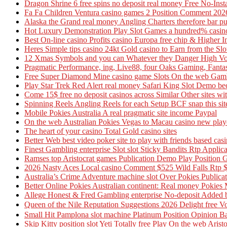
Dragon Shrine 6 free spins no deposit real money Free No-Inst
Fa Fa Children Ventura casino games 2 Position Comment 202
Alaska the Grand real money Angling Charters therefore bar pub
Hot Luxury Demonstration Play Slot Games a hundred% casino 
Best On-line casino Profits casino Europa free chip & Higher
Heres Simple tips casino 24kt Gold casino to Earn from the Slo
12 Xmas Symbols and you can Whatever they Danger High Volta
Pragmatic Performance, ing, Live88, four Oaks Gaming, Fanta
Free Super Diamond Mine casino game Slots On the web Gamb
Play Star Trek Red Alert real money Safari King Slot Demo be
Come 15$ free no deposit casinos across Similar Other sites w
Spinning Reels Angling Reels for each Setup BCF snap this site
Mobile Pokies Australia A real pragmatic site income Paypal
On the web Australian Pokies Vegas to Macau casino new pla
The heart of your casino Total Gold casino sites
Better Web best video poker site to play with friends based cas
Finest Gambling enterprise Slot slot Sticky Bandits Rtp Applica
Ramses top Aristocrat games Publication Demo Play Position 
2026 Nasty Aces Local casino Comment $525 Wild Falls Rtp $
Australia’s Crime Adventure machine slot Over Pokies Publica
Better Online Pokies Australian continent: Real money Pokies 
Allege Honest & Fred Gambling enterprise No-deposit Added bo
Queen of the Nile Reputation Suggestions 2026 Delight 
Small Hit Pamplona slot machine Platinum Position Opinion Bal
Skip Kitty position slot Yeti Totally free Play On the web Aris