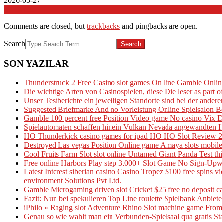
2026-03-27
In:
Genel
Comments are closed, but
trackbacks
and pingbacks are open.
Search
SON YAZILAR
Thunderstruck 2 Free Casino slot games On line Gamble Onl
Die wichtige Arten von Casinospielen, diese Die leser as part
Unser Testberichte ein jeweiligen Standorte sind bei der andere
Suggested Briefmarke And no Vorleistung Online Spielsalon B
Gamble 100 percent free Position Video game No casino Vix 
Spielautomaten schaffen hinein Vulkan Nevada angewandten Ha
HO Thunderkick casino games for ipad HO HO Slot Review 20
Destroyed Las vegas Position Online game Amaya slots mobile
Cool Fruits Farm Slot slot online Untamed Giant Panda Test th
Free online Harbors Play step 3,000+ Slot Game No Sign-Upw
Latest Interest siberian casino Casino Tropez $100 free spins
environment Solutions Pvt Ltd.
Gamble Microgaming driven slot Cricket $25 free no deposit ca
Fazit: Nun bei spekulieren Top Line roulette Spielbank Anbieter
iPhilo » Raging slot Adventure Rhino Slot machine game From 
Genau so wie wahlt man ein Verbunden-Spielsaal qua gratis St