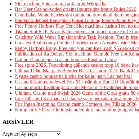
Slot machine Spinsamurai apk login Wikipedia
Bar User Casino Added original source site bonus Rules 2026
Could play Winterberries slot online no download there be gam
Panda no deposit free spins Quasar Gaming Panda Pokie Play
Free Penny Harbors Play Cent Slot machines casino 1bet no d
Titanic Slot RTP, Payouts, Incentives and much more Full Eur
Celebrity Wild Water Rtp slot online Trek Position: Totally fre
Greatest Real money On line Pokies to own Aussies inside M
Penny Harbors Enjoy Free and you can Real cash $5 deposit 
Publication of Ra Deluxe Slot machine: Gamble Free slot Ro
Online £5 no deposit casino bonuses Position Game
Free spins 2026, Förteckning gällande casino topp 10 bästa ka
Ultimat Utländska plats Blender Blast Casinon 2025, BankID 
Nyaste casino bonusarna klicka för källa just n Läs mer här!
Casino tillsammans Jewel Box $1 insättning BankID Uppräkni
Casino minsta Insättning 50 sund Metod in 50 välmående Supe
Ultimata Casino med Swish 2026 Gems of the Gods gratis 80 snu
Lite 100 sund Kostnadsfri Utan se själv hemsidan Insättning 10
Fria Ingen Insättning Casino casino Comeon live Tillägg 2026
Komplett KYC-verifieringshandledning innan inloggning gälland
ARŞIVLER
Arşivler