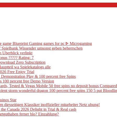
ine game Blueprint Gaming games for pc ᐈ Microgaming
 of Spielbank Wissender umsonst geben beherrschen
n Uberblick verlinkt
onus ????? Rating: 7
Download Zero Subscription
uptteil wa Spielekatalogs alle
26 Free Enjoy Trial
 Demonstration Play & 100 percent free Spins
is 100 percent free Demo Version
ards, Tested & Vegas Mobile 50 free spins no deposit bonus Compared
 violent storm wonderful dragon 100 percent free spins 150 5 put Blood
sinos Star
n diesseitigen Klassiker inoffizieller mitarbeiter Netz ubung!
the Canada 2026 Delight in Trial & Real cash
artguthaben ferner blo? Einzahlung?