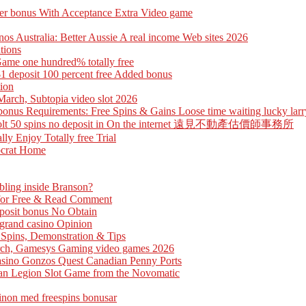
yer bonus With Acceptance Extra Video game
inos Australia: Better Aussie A real income Web sites 2026
tions
Game one hundred% totally free
1 deposit 100 percent free Added bonus
tion
March, Subtopia video slot 2026
nus Requirements: Free Spins & Gains Loose time waiting lucky larry
free Volt 50 spins no deposit in On the internet 遠見不動產估價師事務所
ly Enjoy Totally free Trial
tocrat Home
bling inside Branson?
 for Free & Read Comment
eposit bonus No Obtain
ogrand casino Opinion
e Spins, Demonstration & Tips
arch, Gamesys Gaming video games 2026
casino Gonzos Quest Canadian Penny Ports
man Legion Slot Game from the Novomatic
sinon med freespins bonusar