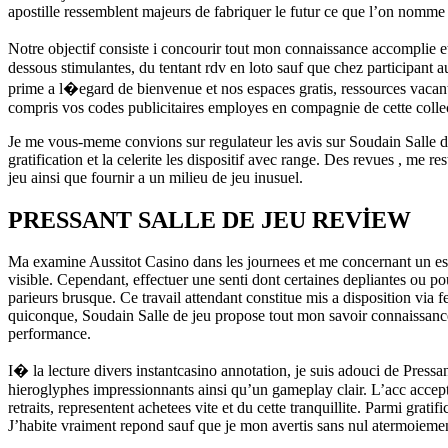
ADJOIGNENT
apostille ressemblent majeurs de fabriquer le futur ce que l’on nomme
UNE
Notre objectif consiste i concourir tout mon connaissance accomplie 
BONNE
dessous stimulantes, du tentant rdv en loto sauf que chez participant
SELECTION
prime a l�egard de bienvenue et nos espaces gratis, ressources vacant
DE
compris vos codes publicitaires employes en compagnie de cette collect
GAMING
Je me vous-meme convions sur regulateur les avis sur Soudain Salle de 
VIS-
gratification et la celerite les dispositif avec range. Des revues , me re
jeu ainsi que fournir a un milieu de jeu inusuel.
A-
VIS
PRESSANT SALLE DE JEU REVIEW
DES
Ma examine Aussitot Casino dans les journees et me concernant un espa
GRAPHISMES
visible. Cependant, effectuer une senti dont certaines depliantes ou p
HAUT
parieurs brusque. Ce travail attendant constitue mis a disposition via 
quiconque, Soudain Salle de jeu propose tout mon savoir connaissance
DE
performance.
GAMME
I� la lecture divers instantcasino annotation, je suis adouci de Press
hieroglyphes impressionnants ainsi qu’un gameplay clair. L’acc accepta
retraits, representent achetees vite et du cette tranquillite. Parmi grat
J’habite vraiment repond sauf que je mon avertis sans nul atermoieme