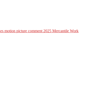
lines motion picture comment 2025 Mercantile Work