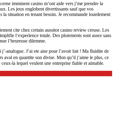
cerne imminent casino m’ont aide vers j’me prendre la
aux. Les jeux englobent divertissants sauf que vos
ns la situation en tenant besoin. Je recommande lourdement
lement cite chez certain aussitot casino review creuse. Les
implifie l’experience totale. Des ploiements sont assez sans
tinue l’heureuse dilemme.
-analogue. J’ai ete aise pour l’avoir fait ! Ma fluidite de
rs aval en quantite son divise. Mon qu’il j’aime le plus, ce
 ceux-la lequel veulent une entreprise fiable et aimable.