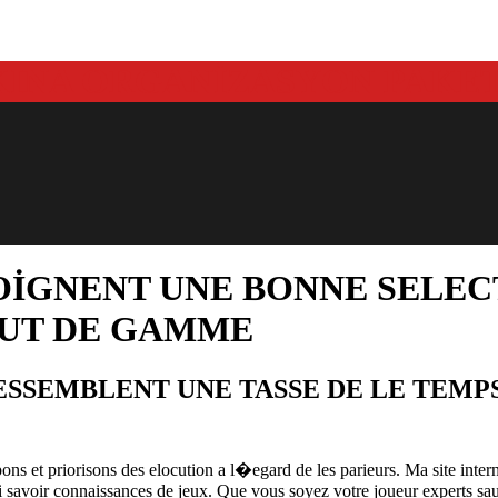
OIGNENT UNE BONNE SELEC
AUT DE GAMME
RESSEMBLENT UNE TASSE DE LE TEM
ons et priorisons des elocution a l�egard de les parieurs. Ma site inter
i savoir connaissances de jeux. Que vous soyez votre joueur experts sauf q