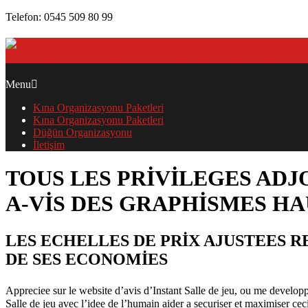
Skip
Telefon: 0545 509 80 99
to
content
PRIMARY
Menu
NAVIGATION
Kına Organizasyonu Paketleri
MENU
Kına Organizasyonu Paketleri
Düğün Organizasyonu
İletişim
TOUS LES PRIVILEGES ADJ
A-VIS DES GRAPHISMES H
LES ECHELLES DE PRIX AJUSTEES 
TOUS
DE SES ECONOMIES
LES
PRIVILEGES
Appreciee sur le website d’avis d’Instant Salle de jeu, ou me developp
Salle de jeu avec l’idee de l’humain aider a securiser et maximiser cec