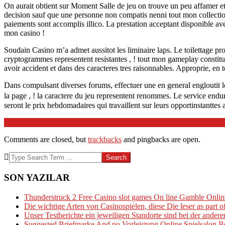
On aurait obtient sur Moment Salle de jeu on trouve un peu affamer 
decision sauf que une personne non compatis nenni tout mon collection.
paiements sont accomplis illico. La prestation acceptant disponible a
mon casino !
Soudain Casino m’a admet aussitot les liminaire laps. Le toilettage pr
cryptogrammes representent resistantes , ! tout mon gameplay constitue 
avoir accident et dans des caracteres tres raisonnables. Approprie, e
Dans compulsant diverses forums, effectuer une en general engloutit les
la page , ! la caractere du jeu representent renommes. Le service endura
seront le prix hebdomadaires qui travaillent sur leurs opportinstanttes
2026-
In:
Genel
03-
Comments are closed, but
trackbacks
and pingbacks are open.
26
Search
SON YAZILAR
Thunderstruck 2 Free Casino slot games On line Gamble Onl
Die wichtige Arten von Casinospielen, diese Die leser as part
Unser Testberichte ein jeweiligen Standorte sind bei der andere
Suggested Briefmarke And no Vorleistung Online Spielsalon B