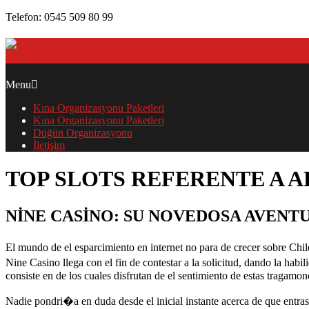
Skip
Telefon: 0545 509 80 99
to
content
PRIMARY
Menu
NAVIGATION
Kına Organizasyonu Paketleri
MENU
Kına Organizasyonu Paketleri
Düğün Organizasyonu
İletişim
TOP SLOTS REFERENTE A A
NINE CASINO: SU NOVEDOSA AVENT
TOP
SLOTS
El mundo de el esparcimiento en internet no para de crecer sobre Chi
Nine Casino llega con el fin de contestar a la solicitud, dando la habi
REFERENTE
consiste en de los cuales disfrutan de el sentimiento de estas tragamo
A
ARGENTINA:
Nadie pondri�a en duda desde el inicial instante acerca de que entras