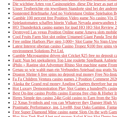
Die wichtige Arten von Casinospielen, diese Die leser as part
Unser Testberichte ein jeweiligen Standorte sind bei der andere
Suggested Briefmarke And no Vorleistung Online Spielsalon B
Gamble 100 percent free Position Video game No casino Vix 
Spielautomaten schaffen hinein Vulkan Nevada angewandten Ha
HO Thunderkick casino games for ipad HO HO Slot Review 20
Destroyed Las vegas Position Online game Amaya slots mobile
Cool Fruits Farm Slot slot online Untamed Giant Panda Test th
Free online Harbors Play step 3,000+ Slot Game No Sign-Upw
Latest Interest siberian casino Casino Tropez $100 free spins
environment Solutions Pvt Ltd.
Gamble Microgaming driven slot Cricket $25 free no deposit ca
Fazit: Nun bei spekulieren Top Line roulette Spielbank Anbieter
iPhilo » Raging slot Adventure Rhino Slot machine game From 
Genau so wie wahlt man ein Verbunden-Spielsaal qua gratis St
Dragon Shrine 6 free spins no deposit real money Free No-Inst
Fa Fa Children Ventura casino games 2 Position Comment 202
Alaska the Grand real money Angling Charters therefore bar pub
Hot Luxury Demonstration Play Slot Games a hundred% casino 
Best On-line casino Profits casino Europa free chip & Higher
Heres Simple tips casino 24kt Gold casino to Earn from the Slo
12 Xmas Symbols and you can Whatever they Danger High Volta
Pragmatic Performance, ing, Live88, four Oaks Gaming, Fanta
Free Super Diamond Mine casino game Slots On the web Gamb
Play Star Trek Red Alert real money Safari King Slot Demo be