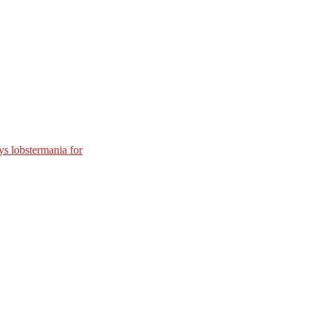
s lobstermania for