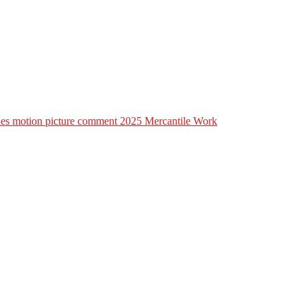
lines motion picture comment 2025 Mercantile Work