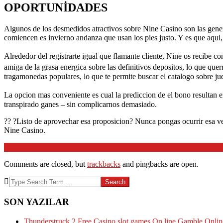
OPORTUNIDADES
Algunos de los desmedidos atractivos sobre Nine Casino son las gener
comiencen es invierno andanza que usan los pies justo. Y es que aqui
Alrededor del registrarte igual que flamante cliente, Nine os recibe 
amiga de la grasa energica sobre las definitivos depositos, lo que qu
tragamonedas populares, lo que te permite buscar el catalogo sobre jue
La opcion mas conveniente es cual la prediccion de el bono resultan e
transpirado ganes – sin complicarnos demasiado.
?? ?Listo de aprovechar esa proposicion? Nunca pongas ocurrir esa ve
Nine Casino.
2026-
In:
Genel
03-
Comments are closed, but
trackbacks
and pingbacks are open.
27
Search
SON YAZILAR
Thunderstruck 2 Free Casino slot games On line Gamble Onl