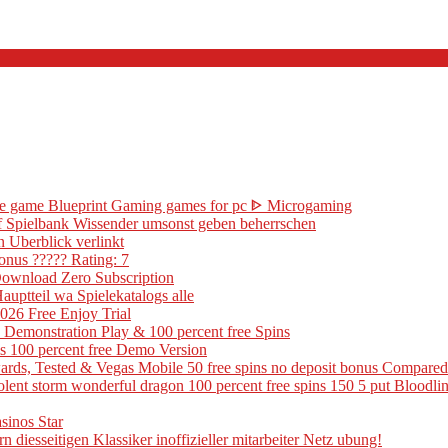
ine game Blueprint Gaming games for pc ᐈ Microgaming
 of Spielbank Wissender umsonst geben beherrschen
n Uberblick verlinkt
onus ????? Rating: 7
Download Zero Subscription
uptteil wa Spielekatalogs alle
26 Free Enjoy Trial
 Demonstration Play & 100 percent free Spins
is 100 percent free Demo Version
ards, Tested & Vegas Mobile 50 free spins no deposit bonus Compared
 violent storm wonderful dragon 100 percent free spins 150 5 put Blood
sinos Star
n diesseitigen Klassiker inoffizieller mitarbeiter Netz ubung!