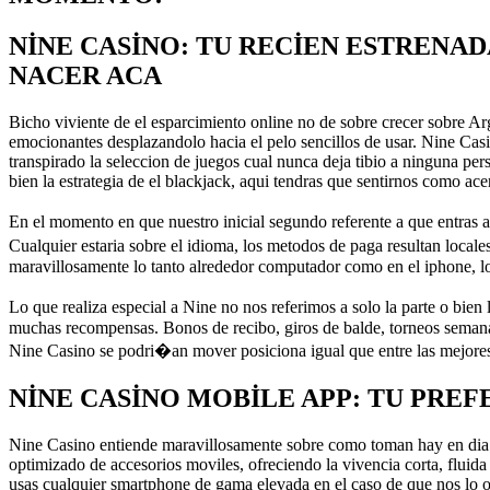
NINE CASINO: TU RECIEN ESTRENA
NACER ACA
Bicho viviente de el esparcimiento online no de sobre crecer sobre Ar
emocionantes desplazandolo hacia el pelo sencillos de usar. Nine Casi
transpirado la seleccion de juegos cual nunca deja tibio a ninguna pe
bien la estrategia de el blackjack, aqui tendras que sentirnos como ace
En el momento en que nuestro inicial segundo referente a que entras a
Cualquier estaria sobre el idioma, los metodos de paga resultan loca
maravillosamente lo tanto alrededor computador como en el iphone, lo
Lo que realiza especial a Nine no nos referimos a solo la parte o bien 
muchas recompensas. Bonos de recibo, giros de balde, torneos semana
Nine Casino se podri�an mover posiciona igual que entre las mejores 
NINE CASINO MOBILE APP: TU PRE
Nine Casino entiende maravillosamente sobre como toman hay en di
optimizado de accesorios moviles, ofreciendo la vivencia corta, fluida
usas cualquier smartphone de gama elevada en el caso de que nos lo o