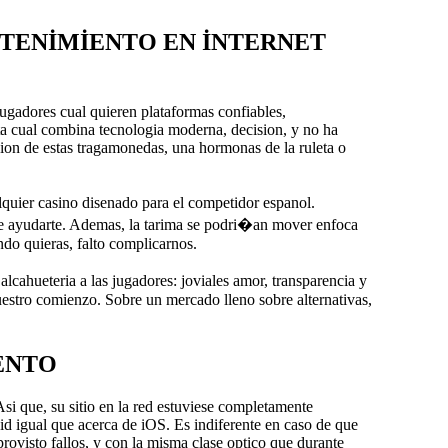
ETENIMIENTO EN INTERNET
jugadores cual quieren plataformas confiables,
eta cual combina tecnologia moderna, decision, y no ha
cion de estas tragamonedas, una hormonas de la ruleta o
alquier casino disenado para el competidor espanol.
n de ayudarte. Ademas, la tarima se podri�an mover enfoca
do quieras, falto complicarnos.
alcahueteria a las jugadores: joviales amor, transparencia y
estro comienzo. Sobre un mercado lleno sobre alternativas,
ENTO
Asi que, su sitio en la red estuviese completamente
oid igual que acerca de iOS. Es indiferente en caso de que
ovisto fallos, y con la misma clase optico que durante