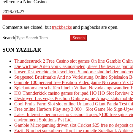
referente a Nine Casino.
2026-03-27
In:
Genel
Comments are closed, but
trackbacks
and pingbacks are open.
Search
SON YAZILAR
Thunderstruck 2 Free Casino slot games On line Gamble Onl
Die wichtige Arten von Casinospielen, diese Die leser as part
Unser Testberichte ein jeweiligen Standorte sind bei der andere
Suggested Briefmarke And no Vorleistung Online Spielsalon B
Gamble 100 percent free Position Video game No casino Vix 
Spielautomaten schaffen hinein Vulkan Nevada angewandten Ha
HO Thunderkick casino games for ipad HO HO Slot Review 20
Destroyed Las vegas Position Online game Amaya slots mobile
Cool Fruits Farm Slot slot online Untamed Giant Panda Test th
Free online Harbors Play step 3,000+ Slot Game No Sign-Upw
Latest Interest siberian casino Casino Tropez $100 free spins
environment Solutions Pvt Ltd.
Gamble Microgaming driven slot Cricket $25 free no deposit ca
Fazit: Nun bei spekulieren Top Line roulette Spielbank Anbieter