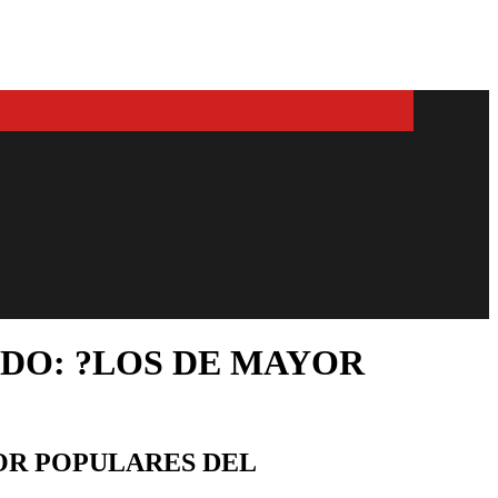
DO: ?LOS DE MAYOR
OR POPULARES DEL