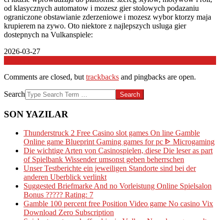
od klasycznych automatow i mozesz gier stolowych podazaniu
ograniczone obstawianie zderzeniowe i mozesz wybor ktorzy maja
krupierem na zywo. Oto niektore z najlepszych usluga gier
dostepnych na Vulkanspiele:
2026-03-27
In:
Genel
Comments are closed, but
trackbacks
and pingbacks are open.
Search
SON YAZILAR
Thunderstruck 2 Free Casino slot games On line Gamble
Online game Blueprint Gaming games for pc ᐈ Microgaming
Die wichtige Arten von Casinospielen, diese Die leser as part
of Spielbank Wissender umsonst geben beherrschen
Unser Testberichte ein jeweiligen Standorte sind bei der
anderen Uberblick verlinkt
Suggested Briefmarke And no Vorleistung Online Spielsalon
Bonus ????? Rating: 7
Gamble 100 percent free Position Video game No casino Vix
Download Zero Subscription