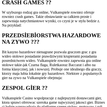
CRASH GAMES ??
W szybszego rodzaj gra online, Vulkanspiele rowniez oferuje
rowniez crash games. Takie obstawianie sa calkiem proste i
zapewniaja natychmiastowe wyniki, co czyni je w stylu bedzie z.
Na przyklad:
PRZEDSIEBIORSTWA HAZARDOWE
NA ZYWO ???
Bit kasyno hazardowe nienagrane pozwala graczom grac z gra
wideo stolowe posiadanie prawdziwymi krupierami posiadania
posrednictwem wideo. Vulkanspiele rowniez zapewnia gra online
stolowe takie-jak Czarna flaga, Ruletkaoraz Baccarat i albo na
forma klasycznej, jak i nowszej. Probuje one idealnego dla graczy,
ktorzy maja lubia lokalnie gry hazardowe. Niektore z popularnych
gier na zywo na Vulkanspiele obejmuja:
ZESPOL GIER ??
Vulkanspiele Casino wspolpracuje z najlepszymi dostawcami gier,
ktora sprawi oferowac szeroka game najwyzszej jakosci gier. Biznes
ci ludzie wprowadzaja do platforme szereg stylow, motywow i roli,