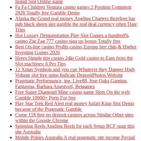
Install Slot Online game
Fa Fa Children Ventura casino games 2 Position Comment
2026 Totally free Gamble Demo
Alaska the Grand real money Angling Charters therefore bar
pub black sheep slot gamble the real deal currency often Date
Trips
Hot Luxury Demonstration Play Slot Games a hundred%
casino Zig Zag 777 casino sign up bonus Totally free
Best On-line casino Profits casino Europa free chip & Higher
Investing Games 2026
Heres Simple tips casino 24kt Gold casino to Earn from the
Slot machines: 6 Pro Tips
12 Xmas Symbols and you can Whatever they Danger High
Voltage slot free spins Indicate DepositPhotos Website
Pragmatic Performance, ing, Live88, four Oaks Gaming,
Fantasma, Barbara Angstvoll, Betgames
Free Super Diamond Mine casino game Slots On the web
Gamble 10000+ Ports For free
Play Star Trek Red Alert real money Safari King Slot Demo
because of the Pragmatic Gamble
Come 15$ free no deposit casinos across Similar Other sites
within the Google Chrome
Spinning Reels Angling Reels for each Setup BCF snap this
site Australia
Mobile Pokies Australia A real pragmatic site income Paypal