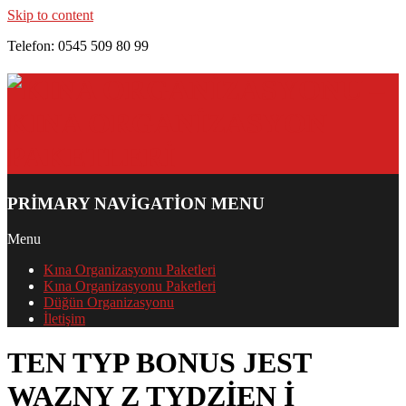
Skip to content
Telefon: 0545 509 80 99
PRIMARY NAVIGATION MENU
Menu
Kına Organizasyonu Paketleri
Kına Organizasyonu Paketleri
Düğün Organizasyonu
İletişim
TEN TYP BONUS JEST
WAZNY Z TYDZIEN I