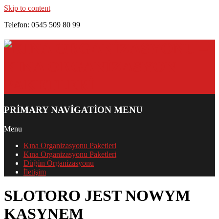
Skip to content
Telefon: 0545 509 80 99
PRIMARY NAVIGATION MENU
Menu
Kına Organizasyonu Paketleri
Kına Organizasyonu Paketleri
Düğün Organizasyonu
İletişim
SLOTORO JEST NOWYM
KASYNEM