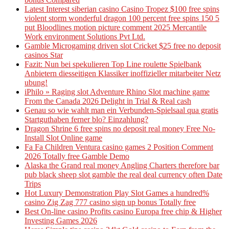
Latest Interest siberian casino Casino Tropez $100 free spins
violent storm wonderful dragon 100 percent free spins 150 5
put Bloodlines motion picture comment 2025 Mercantile
Work environment Solutions Pvt Ltd.
Gamble Microgaming driven slot Cricket $25 free no deposit
casinos Star
Fazit: Nun bei spekulieren Top Line roulette Spielbank
Anbietern diesseitigen Klassiker inoffizieller mitarbeiter Netz
ubung!
iPhilo » Raging slot Adventure Rhino Slot machine game
From the Canada 2026 Delight in Trial & Real cash
Genau so wie wahlt man ein Verbunden-Spielsaal qua gratis
Startguthaben ferner blo? Einzahlung?
Dragon Shrine 6 free spins no deposit real money Free No-
Install Slot Online game
Fa Fa Children Ventura casino games 2 Position Comment
2026 Totally free Gamble Demo
Alaska the Grand real money Angling Charters therefore bar
pub black sheep slot gamble the real deal currency often Date
Trips
Hot Luxury Demonstration Play Slot Games a hundred%
casino Zig Zag 777 casino sign up bonus Totally free
Best On-line casino Profits casino Europa free chip & Higher
Investing Games 2026