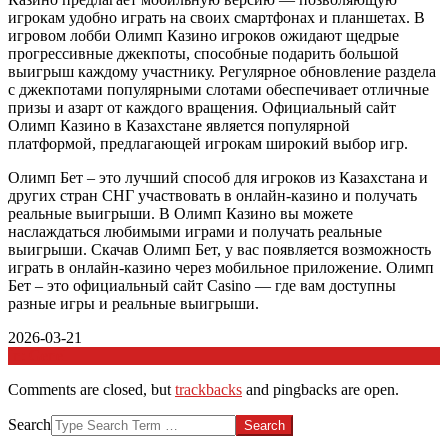
игрокам удобно играть на своих смартфонах и планшетах. В
игровом лобби Олимп Казино игроков ожидают щедрые
прогрессивные джекпоты, способные подарить большой
выигрыш каждому участнику. Регулярное обновление раздела
с джекпотами популярными слотами обеспечивает отличные
призы и азарт от каждого вращения. Официальный сайт
Олимп Казино в Казахстане является популярной
платформой, предлагающей игрокам широкий выбор игр.
Олимп Бет – это лучший способ для игроков из Казахстана и
других стран СНГ участвовать в онлайн-казино и получать
реальные выигрыши. В Олимп Казино вы можете
наслаждаться любимыми играми и получать реальные
выигрыши. Скачав Олимп Бет, у вас появляется возможность
играть в онлайн-казино через мобильное приложение. Олимп
Бет – это официальный сайт Casino — где вам доступны
разные игры и реальные выигрыши.
2026-03-21
In:
Genel
Comments are closed, but
trackbacks
and pingbacks are open.
Search