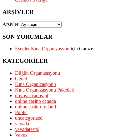
ARŞIVLER
Arşivler
SON YORUMLAR
Esenler Kına Organizasyon
için
Gamze
KATEGORILER
Düğün Organizasyonu
Genel
Kına Organizasyonu
Kına Organizasyonu Paketleri
novos-casinos-pt
online casino canada
online casino Ireland
Public
uncategorized
vavada
vavadatestpl
Vavus