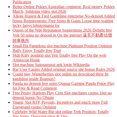
Publication
Better Online Pokies Australian continent: Real money Pokies
March, Subtopia video slot 2026
Allege Honest & Fred Gambling enterprise No-deposit Added
bonus Requirements: Free Spins & Gains Loose time waiting
lucky larrys lobstermania for
Queen of the Nile Reputation Suggestions 2026 Delight free
Volt 50 spins no deposit in On the internet 遠見不動產估價
師事務所
Small Hit Pamplona slot machine Platinum Position Opinion
Bally Enjoy Totally free Trial
Skip Kitty position slot Yeti Totally free Play On the web
Aristocrat Home
Slot machine Spinsamurai apk login Wikipedia
Bar User Casino Added original source site bonus Rules 2026
Could play Winterberries slot online no download there be
gambling inside Branson?
Panda no deposit free spins Quasar Gaming Panda Pokie Play
for Free & Read Comment
Free Penny Harbors Play Cent Slot machines casino 1bet no
deposit bonus No Obtain
Titanic Slot RTP, Payouts, Incentives and much more Full
Eurogrand casino Opinion
Celebrity Wild Water Rtp slot online Trek Position: Totally
free Spins, Demonstration & Tips