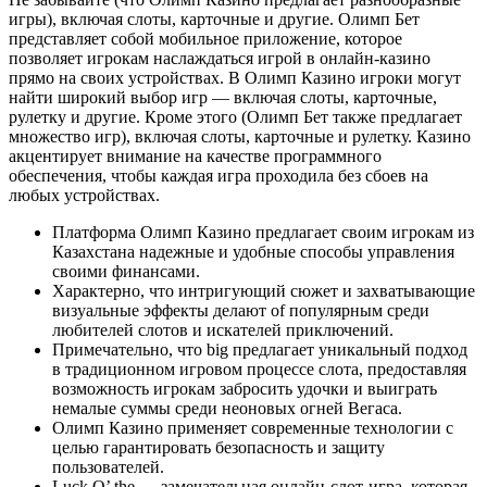
игры), включая слоты, карточные и другие. Олимп Бет
представляет собой мобильное приложение, которое
позволяет игрокам наслаждаться игрой в онлайн-казино
прямо на своих устройствах. В Олимп Казино игроки могут
найти широкий выбор игр — включая слоты, карточные,
рулетку и другие. Кроме этого (Олимп Бет также предлагает
множество игр), включая слоты, карточные и рулетку. Казино
акцентирует внимание на качестве программного
обеспечения, чтобы каждая игра проходила без сбоев на
любых устройствах.
Платформа Олимп Казино предлагает своим игрокам из
Казахстана надежные и удобные способы управления
своими финансами.
Характерно, что интригующий сюжет и захватывающие
визуальные эффекты делают of популярным среди
любителей слотов и искателей приключений.
Примечательно, что big предлагает уникальный подход
в традиционном игровом процессе слота, предоставляя
возможность игрокам забросить удочки и выиграть
немалые суммы среди неоновых огней Вегаса.
Олимп Казино применяет современные технологии с
целью гарантировать безопасность и защиту
пользователей.
Luck O’ the — замечательная онлайн-слот-игра, которая