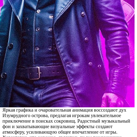
Яркая графика и очаровательная анимация воссоздают дух
Изумрудного острова, предлагая игрокам увлекательное
приключение в поисках сокровищ. Радостный музыкальный
фон и захватывающие визуальные эффекты создают
атмосферу, усиливающую общее впечатление от игры.