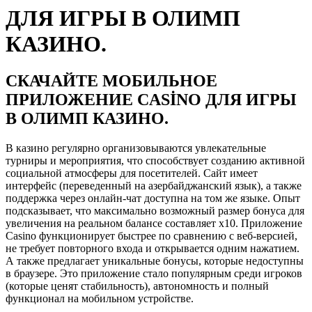
ДЛЯ ИГРЫ В ОЛИМП
КАЗИНО.
СКАЧАЙТЕ МОБИЛЬНОЕ
ПРИЛОЖЕНИЕ CASINO ДЛЯ ИГРЫ
В ОЛИМП КАЗИНО.
В казино регулярно организовываются увлекательные
турниры и мероприятия, что способствует созданию активной
социальной атмосферы для посетителей. Сайт имеет
интерфейс (переведенный на азербайджанский язык), а также
поддержка через онлайн-чат доступна на том же языке. Опыт
подсказывает, что максимально возможный размер бонуса для
увеличения на реальном балансе составляет х10.
Приложение
Casino функционирует быстрее по сравнению с веб-версией,
не требует повторного входа и открывается одним нажатием.
А также предлагает уникальные бонусы, которые недоступны
в браузере. Это приложение стало популярным среди игроков
(которые ценят стабильность), автономность и полный
функционал на мобильном устройстве.