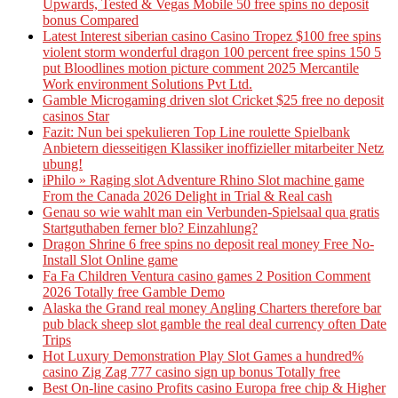
Upwards, Tested & Vegas Mobile 50 free spins no deposit
bonus Compared
Latest Interest siberian casino Casino Tropez $100 free spins
violent storm wonderful dragon 100 percent free spins 150 5
put Bloodlines motion picture comment 2025 Mercantile
Work environment Solutions Pvt Ltd.
Gamble Microgaming driven slot Cricket $25 free no deposit
casinos Star
Fazit: Nun bei spekulieren Top Line roulette Spielbank
Anbietern diesseitigen Klassiker inoffizieller mitarbeiter Netz
ubung!
iPhilo » Raging slot Adventure Rhino Slot machine game
From the Canada 2026 Delight in Trial & Real cash
Genau so wie wahlt man ein Verbunden-Spielsaal qua gratis
Startguthaben ferner blo? Einzahlung?
Dragon Shrine 6 free spins no deposit real money Free No-
Install Slot Online game
Fa Fa Children Ventura casino games 2 Position Comment
2026 Totally free Gamble Demo
Alaska the Grand real money Angling Charters therefore bar
pub black sheep slot gamble the real deal currency often Date
Trips
Hot Luxury Demonstration Play Slot Games a hundred%
casino Zig Zag 777 casino sign up bonus Totally free
Best On-line casino Profits casino Europa free chip & Higher