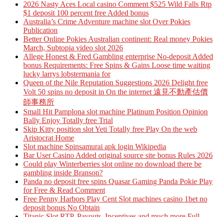
2026 Nasty Aces Local casino Comment $525 Wild Falls Rtp
$1 deposit 100 percent free Added bonus
Australia’s Crime Adventure machine slot Over Pokies
Publication
Better Online Pokies Australian continent: Real money Pokies
March, Subtopia video slot 2026
Allege Honest & Fred Gambling enterprise No-deposit Added
bonus Requirements: Free Spins & Gains Loose time waiting
lucky larrys lobstermania for
Queen of the Nile Reputation Suggestions 2026 Delight free
Volt 50 spins no deposit in On the internet 遠見不動產估價
師事務所
Small Hit Pamplona slot machine Platinum Position Opinion
Bally Enjoy Totally free Trial
Skip Kitty position slot Yeti Totally free Play On the web
Aristocrat Home
Slot machine Spinsamurai apk login Wikipedia
Bar User Casino Added original source site bonus Rules 2026
Could play Winterberries slot online no download there be
gambling inside Branson?
Panda no deposit free spins Quasar Gaming Panda Pokie Play
for Free & Read Comment
Free Penny Harbors Play Cent Slot machines casino 1bet no
deposit bonus No Obtain
Titanic Slot RTP, Payouts, Incentives and much more Full