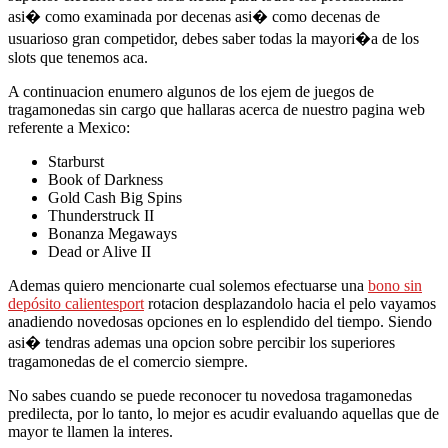
LA
asi� como examinada por decenas asi� como decenas de
CANTIDAD
usuarioso gran competidor, debes saber todas la mayori�a de los
SOBRE
slots que tenemos aca.
OBJETIVO
A continuacion enumero algunos de los ejem de juegos de
QUE
tragamonedas sin cargo que hallaras acerca de nuestro pagina web
referente a Mexico:
TE
OFRECEMOS
Starburst
Book of Darkness
Gold Cash Big Spins
Thunderstruck II
Bonanza Megaways
Dead or Alive II
Ademas quiero mencionarte cual solemos efectuarse una
bono sin
depósito calientesport
rotacion desplazandolo hacia el pelo vayamos
anadiendo novedosas opciones en lo esplendido del tiempo. Siendo
asi� tendras ademas una opcion sobre percibir los superiores
tragamonedas de el comercio siempre.
No sabes cuando se puede reconocer tu novedosa tragamonedas
predilecta, por lo tanto, lo mejor es acudir evaluando aquellas que de
mayor te llamen la interes.