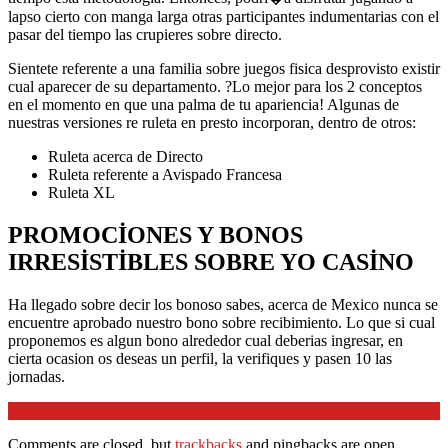
lapso cierto con manga larga otras participantes indumentarias con el
pasar del tiempo las crupieres sobre directo.
Sientete referente a una familia sobre juegos fisica desprovisto existir
cual aparecer de su departamento. ?Lo mejor para los 2 conceptos
en el momento en que una palma de tu apariencia! Algunas de
nuestras versiones re ruleta en presto incorporan, dentro de otros:
Ruleta acerca de Directo
Ruleta referente a Avispado Francesa
Ruleta XL
PROMOCIONES Y BONOS
IRRESISTIBLES SOBRE YO CASINO
Ha llegado sobre decir los bonoso sabes, acerca de Mexico nunca se
encuentre aprobado nuestro bono sobre recibimiento. Lo que si cual
proponemos es algun bono alrededor cual deberias ingresar, en
cierta ocasion os deseas un perfil, la verifiques y pasen 10 las
jornadas.
2026-
In:
Genel
03-
Comments are closed, but
trackbacks
and pingbacks are open.
27