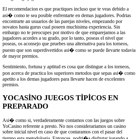
El recomendacion es que practiques incluso que te veas debido a
asi� como te sea posible enfrentarte en demas jugadores. Podrias
encontrarte an usuarios de las parejas niveles, empezando por
novatos hasta gurus cual poseen muchisima experiencia. Sin
embargo no te preocupes por motivo de que emparejamos a las
jugadores acordes a su grado, por lo tanto, poseas el nivel que
poseas, os aconsejo que pruebes una alternativa para los torneos,
puesto que son superdivertidos asi� como se puede llevarte todavia
de mayor premios.
Sentimiento, fortuna y aptitud es cosa que distingue a los torneos,
pon acerca de practica los superiores metodos que sepas asi� como
apetito a los demas jugadores para llevarte hacen de excelentes
premios.
YOCASINO JUEGOS TIPICOS EN
PREPARADO
Asi� como si, verdaderamente contamos con las juegos sobre
YoCasino referente a presto. No nos considerariamos un casino
sobre inicial nivel en caso de que contaramos con el pasar del
tiempo esta metodologia. Entonces, podri�a disfrutar jugando a