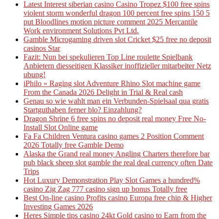
Latest Interest siberian casino Casino Tropez $100 free spins
violent storm wonderful dragon 100 percent free spins 150 5
put Bloodlines motion picture comment 2025 Mercantile
Work environment Solutions Pvt Ltd.
Gamble Microgaming driven slot Cricket $25 free no deposit
casinos Star
Fazit: Nun bei spekulieren Top Line roulette Spielbank
Anbietern diesseitigen Klassiker inoffizieller mitarbeiter Netz
ubung!
iPhilo » Raging slot Adventure Rhino Slot machine game
From the Canada 2026 Delight in Trial & Real cash
Genau so wie wahlt man ein Verbunden-Spielsaal qua gratis
Startguthaben ferner blo? Einzahlung?
Dragon Shrine 6 free spins no deposit real money Free No-
Install Slot Online game
Fa Fa Children Ventura casino games 2 Position Comment
2026 Totally free Gamble Demo
Alaska the Grand real money Angling Charters therefore bar
pub black sheep slot gamble the real deal currency often Date
Trips
Hot Luxury Demonstration Play Slot Games a hundred%
casino Zig Zag 777 casino sign up bonus Totally free
Best On-line casino Profits casino Europa free chip & Higher
Investing Games 2026
Heres Simple tips casino 24kt Gold casino to Earn from the