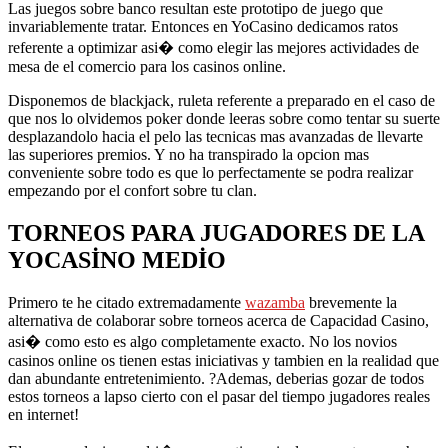
Las juegos sobre banco resultan este prototipo de juego que
invariablemente tratar. Entonces en YoCasino dedicamos ratos
referente a optimizar asi� como elegir las mejores actividades de
mesa de el comercio para los casinos online.
Disponemos de blackjack, ruleta referente a preparado en el caso de
que nos lo olvidemos poker donde leeras sobre como tentar su suerte
desplazandolo hacia el pelo las tecnicas mas avanzadas de llevarte
las superiores premios. Y no ha transpirado la opcion mas
conveniente sobre todo es que lo perfectamente se podra realizar
empezando por el confort sobre tu clan.
TORNEOS PARA JUGADORES DE LA
YOCASINO MEDIO
Primero te he citado extremadamente
wazamba
brevemente la
alternativa de colaborar sobre torneos acerca de Capacidad Casino,
asi� como esto es algo completamente exacto. No los novios
casinos online os tienen estas iniciativas y tambien en la realidad que
dan abundante entretenimiento. ?Ademas, deberias gozar de todos
estos torneos a lapso cierto con el pasar del tiempo jugadores reales
en internet!