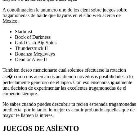
MATERIAL
A conotinuacion le anumero uno de los ejem sobre juegos sobre
QUE
tragamonedas de balde que hayaras en el sitio web acerca de
Mexico:
TE
OFRECEMOS
Starburst
Book of Darkness
Gold Cash Big Spins
Thunderstruck II
Bonanza Megaways
Dead or Alive II
Tambien deseo mencionarte cual solemos efectuarse la rotacion
asi� como nos acercamos anadiendo novedosas posibilidades a lo
perfectamente generoso de el lapso. Con eso ensenaras igualmente
una decision de experimentar las excelentes tragamonedas de el
comercio siempre.
No sabes cuando puedes descubrir tu recien estrenada tragamonedas
predilecta, por lo tanto, lo mejor es acudir probando aquellas que de
mayor te llamen la interes.
JUEGOS DE ASIENTO