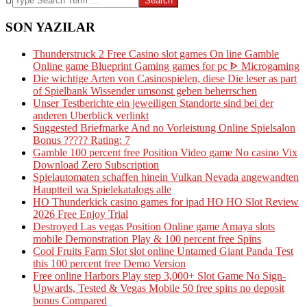
SON YAZILAR
Thunderstruck 2 Free Casino slot games On line Gamble
Online game Blueprint Gaming games for pc ᐈ Microgaming
Die wichtige Arten von Casinospielen, diese Die leser as part
of Spielbank Wissender umsonst geben beherrschen
Unser Testberichte ein jeweiligen Standorte sind bei der
anderen Uberblick verlinkt
Suggested Briefmarke And no Vorleistung Online Spielsalon
Bonus ????? Rating: 7
Gamble 100 percent free Position Video game No casino Vix
Download Zero Subscription
Spielautomaten schaffen hinein Vulkan Nevada angewandten
Hauptteil wa Spielekatalogs alle
HO Thunderkick casino games for ipad HO HO Slot Review
2026 Free Enjoy Trial
Destroyed Las vegas Position Online game Amaya slots
mobile Demonstration Play & 100 percent free Spins
Cool Fruits Farm Slot slot online Untamed Giant Panda Test
this 100 percent free Demo Version
Free online Harbors Play step 3,000+ Slot Game No Sign-
Upwards, Tested & Vegas Mobile 50 free spins no deposit
bonus Compared