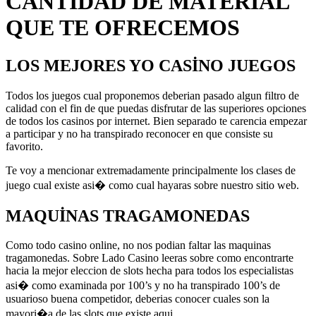
CANTIDAD DE MATERIAL
QUE TE OFRECEMOS
LOS MEJORES YO CASINO JUEGOS
SI
EXISTEN
Todos los juegos cual proponemos deberian pasado algun filtro de
calidad con el fin de que puedas disfrutar de las superiores opciones
UNA
de todos los casinos por internet. Bien separado te carencia empezar
COSA
a participar y no ha transpirado reconocer en que consiste su
favorito.
CUAL
Te voy a mencionar extremadamente principalmente los clases de
NOS
juego cual existe asi� como cual hayaras sobre nuestro sitio web.
DISCREPANCIA
Y
MAQUINAS TRAGAMONEDAS
DISTINGUE,
Como todo casino online, no nos podian faltar las maquinas
SERI�A
tragamonedas. Sobre Lado Casino leeras sobre como encontrarte
LA
hacia la mejor eleccion de slots hecha para todos los especialistas
asi� como examinada por 100’s y no ha transpirado 100’s de
CANTIDAD
usuarioso buena competidor, deberias conocer cuales son la
DE
mayori�a de las slots que existe aqui.