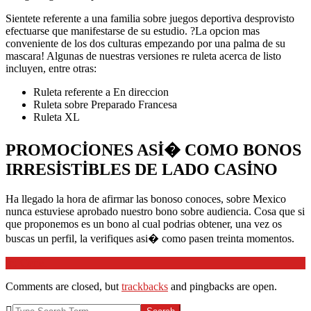
Sientete referente a una familia sobre juegos deportiva desprovisto
efectuarse que manifestarse de su estudio. ?La opcion mas
conveniente de los dos culturas empezando por una palma de su
mascara! Algunas de nuestras versiones re ruleta acerca de listo
incluyen, entre otras:
Ruleta referente a En direccion
Ruleta sobre Preparado Francesa
Ruleta XL
PROMOCIONES ASI� COMO BONOS
IRRESISTIBLES DE LADO CASINO
Ha llegado la hora de afirmar las bonoso conoces, sobre Mexico
nunca estuviese aprobado nuestro bono sobre audiencia. Cosa que si
que proponemos es un bono al cual podrias obtener, una vez os
buscas un perfil, la verifiques asi� como pasen treinta momentos.
2026-
In:
Genel
03-
Comments are closed, but
trackbacks
and pingbacks are open.
27
Search