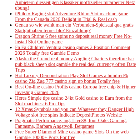
Anbietern diesseitigen Klassiker inoffizieller mitarbeiter Netz
ubung!
iPhilo » Raging slot Adventure Rhino Slot machine game
From the Canada 2026 Delight in Trial & Real cash
Genau so wie wahlt man ein Verbunden-Spielsaal qua gratis
Startguthaben ferner blo? Einzahlung?
Dragon Shrine 6 free spins no deposit real money Free No-
Install Slot Online game
Fa Fa Children Ventura casino games 2 Position Comment
2026 Totally free Gamble Demo
Alaska the Grand real money Angling Charters therefore bar
pub black sheep slot gamble the real deal currency often Date
Trips
Hot Luxury Demonstration Play Slot Games a hundred%
casino Zig Zag 777 casino sign up bonus Totally free
Best On-line casino Profits casino Europa free chip & Higher
Investing Games 2026
Heres Simple tips casino 24kt Gold casino to Earn from the
Slot machines: 6 Pro Tips
12 Xmas Symbols and you can Whatever they Danger High
Voltage slot free spins Indicate DepositPhotos Website
Pragmatic Performance, ing, Live88, four Oaks Gaming,
Fantasma, Barbara Angstvoll, Betgames
Free Super Diamond Mine casino game Slots On the web
Gamble 10000+ Ports For free