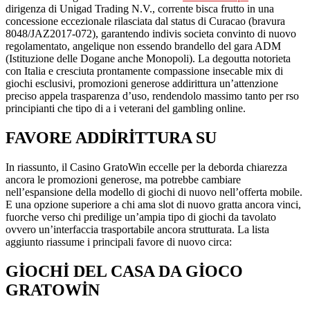
dirigenza di Unigad Trading N.V., corrente bisca frutto in una
concessione eccezionale rilasciata dal status di Curacao (bravura
8048/JAZ2017-072), garantendo indivis societa convinto di nuovo
regolamentato, angelique non essendo brandello del gara ADM
(Istituzione delle Dogane anche Monopoli). La degoutta notorieta
con Italia e cresciuta prontamente compassione insecable mix di
giochi esclusivi, promozioni generose addirittura un’attenzione
preciso appela trasparenza d’uso, rendendolo massimo tanto per rso
principianti che tipo di a i veterani del gambling online.
FAVORE ADDIRITTURA SU
In riassunto, il Casino GratoWin eccelle per la deborda chiarezza
ancora le promozioni generose, ma potrebbe cambiare
nell’espansione della modello di giochi di nuovo nell’offerta mobile.
E una opzione superiore a chi ama slot di nuovo gratta ancora vinci,
fuorche verso chi predilige un’ampia tipo di giochi da tavolato
ovvero un’interfaccia trasportabile ancora strutturata. La lista
aggiunto riassume i principali favore di nuovo circa:
GIOCHI DEL CASA DA GIOCO
GRATOWIN