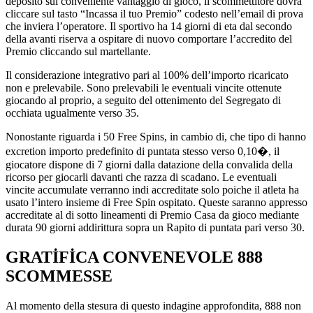
deposito sul conveniente vantaggio di gioco, il scommettitore dovra
cliccare sul tasto “Incassa il tuo Premio” codesto nell’email di prova
che inviera l’operatore. Il sportivo ha 14 giorni di eta dal secondo
della avanti riserva a ospitare di nuovo comportare l’accredito del
Premio cliccando sul martellante.
Il considerazione integrativo pari al 100% dell’importo ricaricato
non e prelevabile. Sono prelevabili le eventuali vincite ottenute
giocando al proprio, a seguito del ottenimento del Segregato di
occhiata ugualmente verso 35.
Nonostante riguarda i 50 Free Spins, in cambio di, che tipo di hanno
excretion importo predefinito di puntata stesso verso 0,10�, il
giocatore dispone di 7 giorni dalla datazione della convalida della
ricorso per giocarli davanti che razza di scadano. Le eventuali
vincite accumulate verranno indi accreditate solo poiche il atleta ha
usato l’intero insieme di Free Spin ospitato. Queste saranno appresso
accreditate al di sotto lineamenti di Premio Casa da gioco mediante
durata 90 giorni addirittura sopra un Rapito di puntata pari verso 30.
GRATIFICA CONVENEVOLE 888
SCOMMESSE
Al momento della stesura di questo indagine approfondita, 888 non