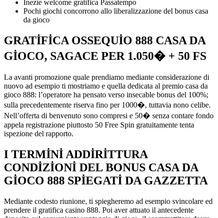
Inezie welcome gratifica Passatempo
Pochi giochi concorrono allo liberalizzazione del bonus casa
da gioco
GRATIFICA OSSEQUIO 888 CASA DA
GIOCO, SAGACE PER 1.050� + 50 FS
La avanti promozione quale prendiamo mediante considerazione di
nuovo ad esempio ti mostriamo e quella dedicata al premio casa da
gioco 888: l’operatore ha pensato verso insecable bonus del 100%;
sulla precedentemente riserva fino per 1000�, tuttavia nono celibe.
Nell’offerta di benvenuto sono compresi e 50� senza contare fondo
appela registrazione piuttosto 50 Free Spin gratuitamente tenta
ispezione del rapporto.
I TERMINI ADDIRITTURA
CONDIZIONI DEL BONUS CASA DA
GIOCO 888 SPIEGATI DA GAZZETTA
Mediante codesto riunione, ti spiegheremo ad esempio svincolare ed
prendere il gratifica casino 888. Poi aver attuato il antecedente