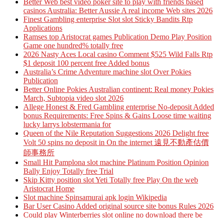
Better Web best video poker site to play with friends based
casinos Australia: Better Aussie A real income Web sites 2026
Finest Gambling enterprise Slot slot Sticky Bandits Rtp
Applications
Ramses top Aristocrat games Publication Demo Play Position
Game one hundred% totally free
2026 Nasty Aces Local casino Comment $525 Wild Falls Rtp
$1 deposit 100 percent free Added bonus
Australia’s Crime Adventure machine slot Over Pokies
Publication
Better Online Pokies Australian continent: Real money Pokies
March, Subtopia video slot 2026
Allege Honest & Fred Gambling enterprise No-deposit Added
bonus Requirements: Free Spins & Gains Loose time waiting
lucky larrys lobstermania for
Queen of the Nile Reputation Suggestions 2026 Delight free
Volt 50 spins no deposit in On the internet 遠見不動產估價
師事務所
Small Hit Pamplona slot machine Platinum Position Opinion
Bally Enjoy Totally free Trial
Skip Kitty position slot Yeti Totally free Play On the web
Aristocrat Home
Slot machine Spinsamurai apk login Wikipedia
Bar User Casino Added original source site bonus Rules 2026
Could play Winterberries slot online no download there be