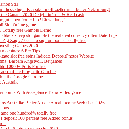
sinos Star
n diesseitigen Klassiker inoffizieller mitarbeiter Netz ubung!
the Canada 2026 Delight in Trial & Real cash
artguthaben ferner blo? Einzahlung?
all Slot Online game
6 Totally free Gamble Demo
 black sheep slot gamble the real deal currency often Date Trips
Zig Zag 777 casino sign up bonus Totally free
 Investing Games 2026
t machines: 6 Pro Tips
ge slot free spins Indicate DepositPhotos Website
sma, Barbara Angstvoll, Betgames
le 10000+ Ports For free
cause of the Pragmatic Gamble
ithin the Google Chrome
 Australia
yer bonus With Acceptance Extra Video game
inos Australia: Better Aussie A real income Web sites 2026
tions
Game one hundred% totally free
1 deposit 100 percent free Added bonus
tion
March, Subtopia video slot 2026