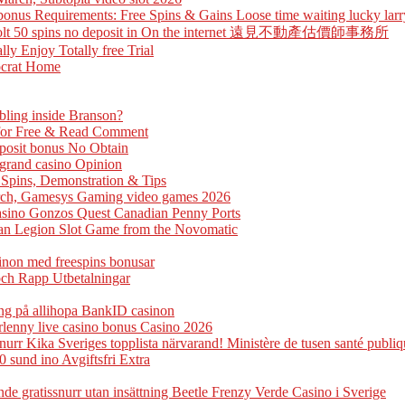
nus Requirements: Free Spins & Gains Loose time waiting lucky larry
free Volt 50 spins no deposit in On the internet 遠見不動產估價師事務所
ly Enjoy Totally free Trial
tocrat Home
bling inside Branson?
 for Free & Read Comment
eposit bonus No Obtain
ogrand casino Opinion
e Spins, Demonstration & Tips
arch, Gamesys Gaming video games 2026
casino Gonzos Quest Canadian Penny Ports
man Legion Slot Game from the Novomatic
sinon med freespins bonusar
och Rapp Utbetalningar
ng på allihopa BankID casinon
rlenny live casino bonus Casino 2026
rr Kika Sveriges topplista närvarand! Ministère de tusen santé publiq
0 sund ino Avgiftsfri Extra
e gratissnurr utan insättning Beetle Frenzy Verde Casino i Sverige