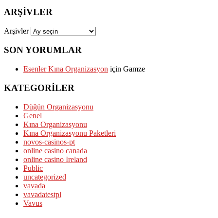
ARŞIVLER
Arşivler
SON YORUMLAR
Esenler Kına Organizasyon
için
Gamze
KATEGORILER
Düğün Organizasyonu
Genel
Kına Organizasyonu
Kına Organizasyonu Paketleri
novos-casinos-pt
online casino canada
online casino Ireland
Public
uncategorized
vavada
vavadatestpl
Vavus