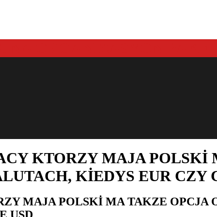
ACY KTORZY MAJA POLSKI 
LUTACH, KIEDYS EUR CZY 
ZY MAJA POLSKI MA TAKZE OPCJA 
E USD