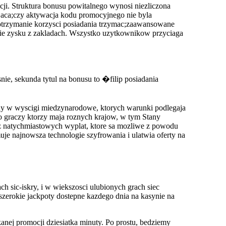
cji. Struktura bonusu powitalnego wynosi niezliczona
jaca;czy aktywacja kodu promocyjnego nie byla
 otrzymanie korzysci posiadania trzymac;zaawansowane
enie zysku z zakladach. Wszystko uzytkownikow przyciaga
nie, sekunda tytul na bonusu to �filip posiadania
lady w wyscigi miedzynarodowe, ktorych warunki podlegaja
 graczy ktorzy maja roznych krajow, w tym Stany
esz natychmiastowych wyplat, ktore sa mozliwe z powodu
e najnowsza technologie szyfrowania i ulatwia oferty na
ch sic-iskry, i w wiekszosci ulubionych grach siec
 szerokie jackpoty dostepne kazdego dnia na kasynie na
anej promocji dziesiatka minuty. Po prostu, bedziemy