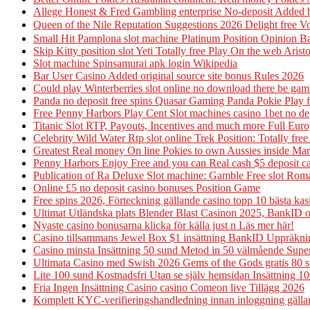
Allege Honest & Fred Gambling enterprise No-deposit Added bo
Queen of the Nile Reputation Suggestions 2026 Delight 
Small Hit Pamplona slot machine Platinum Position Opinion Bal
Skip Kitty position slot Yeti Totally free Play On the web Aris
Slot machine Spinsamurai apk login Wikipedia
Bar User Casino Added original source site bonus Rules 2026
Could play Winterberries slot online no download there be gam
Panda no deposit free spins Quasar Gaming Panda Pokie Play
Free Penny Harbors Play Cent Slot machines casino 1bet no d
Titanic Slot RTP, Payouts, Incentives and much more Full Eur
Celebrity Wild Water Rtp slot online Trek Position: Totally fre
Greatest Real money On line Pokies to own Aussies inside M
Penny Harbors Enjoy Free and you can Real cash $5 deposit 
Publication of Ra Deluxe Slot machine: Gamble Free slot Ro
Online £5 no deposit casino bonuses Position Game
Free spins 2026, Förteckning gällande casino topp 10 bästa ka
Ultimat Utländska plats Blender Blast Casinon 2025, BankID 
Nyaste casino bonusarna klicka för källa just n Läs mer här!
Casino tillsammans Jewel Box $1 insättning BankID Uppräkni
Casino minsta Insättning 50 sund Metod in 50 välmående Supe
Ultimata Casino med Swish 2026 Gems of the Gods gratis 80 snu
Lite 100 sund Kostnadsfri Utan se själv hemsidan Insättning 10
Fria Ingen Insättning Casino casino Comeon live Tillägg 2026
Komplett KYC-verifieringshandledning innan inloggning gälland