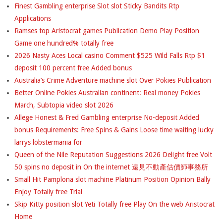
Finest Gambling enterprise Slot slot Sticky Bandits Rtp
Applications
Ramses top Aristocrat games Publication Demo Play Position
Game one hundred% totally free
2026 Nasty Aces Local casino Comment $525 Wild Falls Rtp $1
deposit 100 percent free Added bonus
Australia’s Crime Adventure machine slot Over Pokies Publication
Better Online Pokies Australian continent: Real money Pokies
March, Subtopia video slot 2026
Allege Honest & Fred Gambling enterprise No-deposit Added
bonus Requirements: Free Spins & Gains Loose time waiting lucky
larrys lobstermania for
Queen of the Nile Reputation Suggestions 2026 Delight free Volt
50 spins no deposit in On the internet 遠見不動產估價師事務所
Small Hit Pamplona slot machine Platinum Position Opinion Bally
Enjoy Totally free Trial
Skip Kitty position slot Yeti Totally free Play On the web Aristocrat
Home