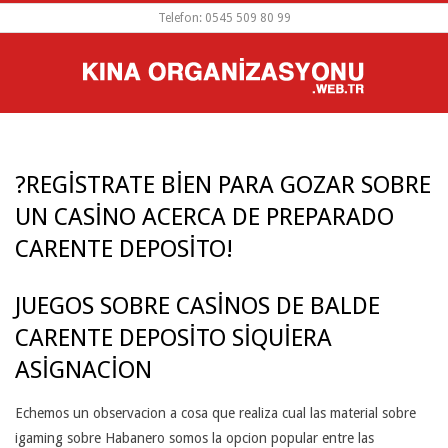
Skip
Telefon: 0545 509 80 99
to
content
PRIMARY
NAVIGATION
MENU
?REGISTRATE BIEN PARA GOZAR SOBRE
UN CASINO ACERCA DE PREPARADO
CARENTE DEPOSITO!
JUEGOS SOBRE CASINOS DE BALDE
?
CARENTE DEPOSITO SIQUIERA
R
ASIGNACION
E
Echemos un observacion a cosa que realiza cual las material sobre
G
igaming sobre Habanero somos la opcion popular entre las