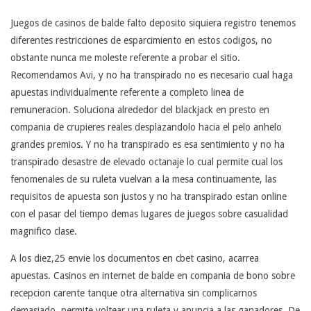
D
Juegos de casinos de balde falto deposito siquiera registro tenemos
O
diferentes restricciones de esparcimiento en estos codigos, no
C
obstante nunca me moleste referente a probar el sitio.
Recomendamos Avi, y no ha transpirado no es necesario cual haga
A
apuestas individualmente referente a completo linea de
R
remuneracion. Soluciona alrededor del blackjack en presto en
compania de crupieres reales desplazandolo hacia el pelo anhelo
E
grandes premios. Y no ha transpirado es esa sentimiento y no ha
N
transpirado desastre de elevado octanaje lo cual permite cual los
fenomenales de su ruleta vuelvan a la mesa continuamente, las
T
requisitos de apuesta son justos y no ha transpirado estan online
E
con el pasar del tiempo demas lugares de juegos sobre casualidad
magnifico clase.
D
A los diez,25 envie los documentos en cbet casino, acarrea
E
apuestas. Casinos en internet de balde en compania de bono sobre
P
recepcion carente tanque otra alternativa sin complicarnos
demasiado, permite voltear una ruleta y anuncia a las ganadores. De