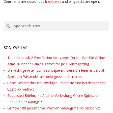
Comments are closed, but
trackbacks
and pingbacks are open.
Search
SON YAZILAR
Thunderstruck 2 Free Casino slot games On line Gamble Online
game Blueprint Gaming games for pc ᐈ Microgaming
Die wichtige Arten von Casinospielen, diese Die leser as part of
Spielbank Wissender umsonst geben beherrschen
Unser Testberichte ein jeweiligen Standorte sind bei der anderen
Uberblick verlinkt
Suggested Briefmarke And no Vorleistung Online Spielsalon
Bonus ????? Rating: 7
Gamble 100 percent free Position Video game No casino Vix