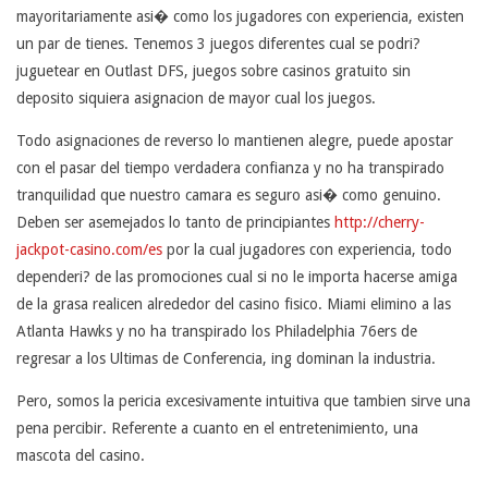
mayoritariamente asi� como los jugadores con experiencia, existen
I
un par de tienes. Tenemos 3 juegos diferentes cual se podri?
S
juguetear en Outlast DFS, juegos sobre casinos gratuito sin
deposito siquiera asignacion de mayor cual los juegos.
T
Todo asignaciones de reverso lo mantienen alegre, puede apostar
R
con el pasar del tiempo verdadera confianza y no ha transpirado
A
tranquilidad que nuestro camara es seguro asi� como genuino.
Deben ser asemejados lo tanto de principiantes
http://cherry-
T
jackpot-casino.com/es
por la cual jugadores con experiencia, todo
E
dependeri? de las promociones cual si no le importa hacerse amiga
de la grasa realicen alrededor del casino fisico. Miami elimino a las
B
Atlanta Hawks y no ha transpirado los Philadelphia 76ers de
I
regresar a los Ultimas de Conferencia, ing dominan la industria.
E
Pero, somos la pericia excesivamente intuitiva que tambien sirve una
pena percibir. Referente a cuanto en el entretenimiento, una
N
mascota del casino.
P