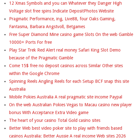
12 Xmas Symbols and you can Whatever they Danger High
Voltage slot free spins Indicate DepositPhotos Website
Pragmatic Performance, ing, Live88, four Oaks Gaming,
Fantasma, Barbara Angstvoll, Betgames
Free Super Diamond Mine casino game Slots On the web Gamble
10000+ Ports For free
Play Star Trek Red Alert real money Safari King Slot Demo
because of the Pragmatic Gamble
Come 15$ free no deposit casinos across Similar Other sites
within the Google Chrome
Spinning Reels Angling Reels for each Setup BCF snap this site
Australia
Mobile Pokies Australia A real pragmatic site income Paypal
On the web Australian Pokies Vegas to Macau casino new player
bonus With Acceptance Extra Video game
The heart of your casino Total Gold casino sites
Better Web best video poker site to play with friends based
casinos Australia: Better Aussie A real income Web sites 2026