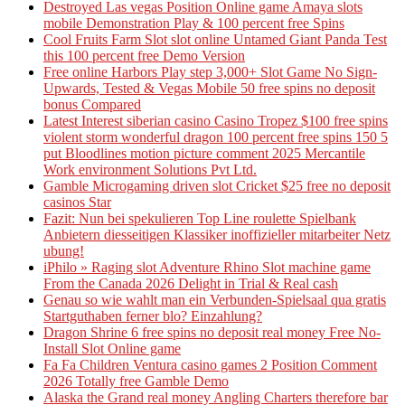
Destroyed Las vegas Position Online game Amaya slots
mobile Demonstration Play & 100 percent free Spins
Cool Fruits Farm Slot slot online Untamed Giant Panda Test
this 100 percent free Demo Version
Free online Harbors Play step 3,000+ Slot Game No Sign-
Upwards, Tested & Vegas Mobile 50 free spins no deposit
bonus Compared
Latest Interest siberian casino Casino Tropez $100 free spins
violent storm wonderful dragon 100 percent free spins 150 5
put Bloodlines motion picture comment 2025 Mercantile
Work environment Solutions Pvt Ltd.
Gamble Microgaming driven slot Cricket $25 free no deposit
casinos Star
Fazit: Nun bei spekulieren Top Line roulette Spielbank
Anbietern diesseitigen Klassiker inoffizieller mitarbeiter Netz
ubung!
iPhilo » Raging slot Adventure Rhino Slot machine game
From the Canada 2026 Delight in Trial & Real cash
Genau so wie wahlt man ein Verbunden-Spielsaal qua gratis
Startguthaben ferner blo? Einzahlung?
Dragon Shrine 6 free spins no deposit real money Free No-
Install Slot Online game
Fa Fa Children Ventura casino games 2 Position Comment
2026 Totally free Gamble Demo
Alaska the Grand real money Angling Charters therefore bar