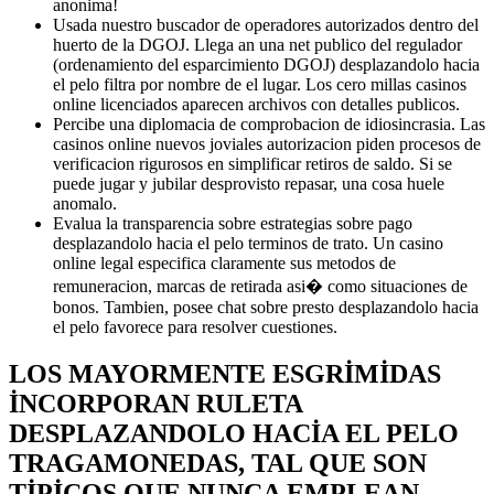
EN
anonima!
Usada nuestro buscador de operadores autorizados dentro del
INTERNET
huerto de la DGOJ. Llega an una net publico del regulador
(ordenamiento del esparcimiento DGOJ) desplazandolo hacia
el pelo filtra por nombre de el lugar. Los cero millas casinos
online licenciados aparecen archivos con detalles publicos.
Percibe una diplomacia de comprobacion de idiosincrasia. Las
casinos online nuevos joviales autorizacion piden procesos de
verificacion rigurosos en simplificar retiros de saldo. Si se
puede jugar y jubilar desprovisto repasar, una cosa huele
anomalo.
Evalua la transparencia sobre estrategias sobre pago
desplazandolo hacia el pelo terminos de trato. Un casino
online legal especifica claramente sus metodos de
remuneracion, marcas de retirada asi� como situaciones de
bonos. Tambien, posee chat sobre presto desplazandolo hacia
el pelo favorece para resolver cuestiones.
LOS MAYORMENTE ESGRIMIDAS
INCORPORAN RULETA
DESPLAZANDOLO HACIA EL PELO
TRAGAMONEDAS, TAL QUE SON
TIPICOS QUE NUNCA EMPLEAN