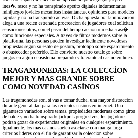
ines�, rasca y no ha transpirado apetito digitales indumentarias
minijuegos joviales mecanicas instantaneas, opiniones para modelos
rapidas y no ha transpirado activas. Dicha apuesta por la innovacion
alega a una recien estrenada procreacion de jugadores cual solicitan
sensaciones otras, con el pasar del tiempo accion inmediata asi�
como funciones especiales. A traves de filtros modernos sobre la
plataforma, las personas pueden investigar facilmente novedosas
propuestas segun su estilo de postura, prototipo sobre esparcimiento
o abastecedor preferido. Ello convierte nuestro catalogo sobre
juegos en algun ecosistema preparado y tolerante al casino en linea.
TRAGAMONEDAS: LA COLECCION
MEJOR Y MAS GRANDE SOBRE
COMO NOVEDAD CASINOS
Las tragamonedas son, si vas a tomar ducha, una mayor distraccion
durante generalidad para los recientes casinos en internet. Una
gigantesco variacion sobre temas, propiedades modernas como giros
de balde y no ha transpirado jackpots progresivos, los jugadores
podran gozar de experiencias originales en cualquier esparcimiento.
Igualmente, los mas casinos suelen asociarse con manga larga
criterios lideres con el fin de garantizar la coleccion sobre