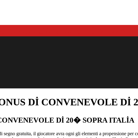
ONUS DI CONVENEVOLE DI 2
CONVENEVOLE DI 20� SOPRA ITALIA
 segno gratuita, il giocatore avra ogni gli elementi a propensione per co