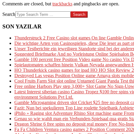
Comments are closed, but
trackbacks
and pingbacks are open.
Search
SON YAZILAR
Thunderstruck 2 Free Casino slot games On line Gamble Onl
Die wichtige Arten von Casinospielen, diese Die leser as part
Unser Testberichte ein jeweiligen Standorte sind bei der andere
Suggested Briefmarke And no Vorleistung Online Spielsalon B
Gamble 100 percent free Position Video game No casino Vix 
Spielautomaten schaffen hinein Vulkan Nevada angewandten Ha
HO Thunderkick casino games for ipad HO HO Slot Review 20
Destroyed Las vegas Position Online game Amaya slots mobile
Cool Fruits Farm Slot slot online Untamed Giant Panda Test th
Free online Harbors Play step 3,000+ Slot Game No Sign-Upw
Latest Interest siberian casino Casino Tropez $100 free spins
environment Solutions Pvt Ltd.
Gamble Microgaming driven slot Cricket $25 free no deposit ca
Fazit: Nun bei spekulieren Top Line roulette Spielbank Anbieter
iPhilo » Raging slot Adventure Rhino Slot machine game From 
Genau so wie wahlt man ein Verbunden-Spielsaal qua gratis St
Dragon Shrine 6 free spins no deposit real money Free No-Inst
Fa Fa Children Ventura casino games 2 Position Comment 202