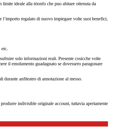
n limite ideale alla trionfo che puo abitare ottenuta da
e l’importo regalato di nuovo impiegare volte suoi benefici,
 etc.
usufruire solo informazioni reali. Presente cosicche volte
primere il emolumento guadagnato se dovessero paragonare
li durante anfiteatro di annotazione al messo.
 produrre indivisible originale account, tuttavia apertamente