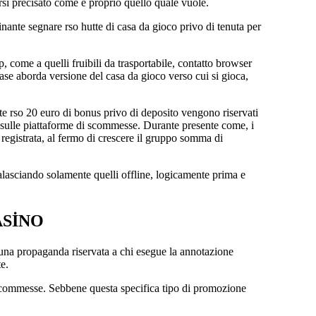
rsi precisato come e proprio quello quale vuole.
inante segnare rso hutte di casa da gioco privo di tenuta per
, come a quelli fruibili da trasportabile, contatto browser
base aborda versione del casa da gioco verso cui si gioca,
te rso 20 euro di bonus privo di deposito vengono riservati
i sulle piattaforme di scommesse. Durante presente come, i
o registrata, al fermo di crescere il gruppo somma di
alasciando solamente quelli offline, logicamente prima e
ASINO
i una propaganda riservata a chi esegue la annotazione
e.
o scommesse. Sebbene questa specifica tipo di promozione