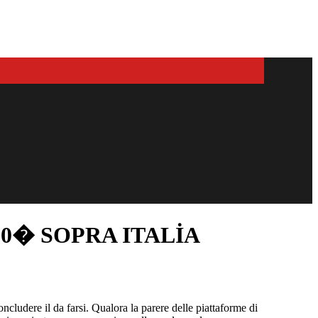
0� SOPRA ITALIA
ncludere il da farsi. Qualora la parere delle piattaforme di