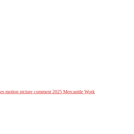
lines motion picture comment 2025 Mercantile Work