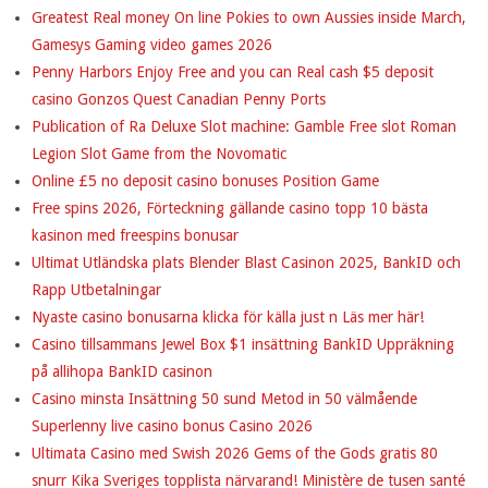
Greatest Real money On line Pokies to own Aussies inside March,
Gamesys Gaming video games 2026
Penny Harbors Enjoy Free and you can Real cash $5 deposit
casino Gonzos Quest Canadian Penny Ports
Publication of Ra Deluxe Slot machine: Gamble Free slot Roman
Legion Slot Game from the Novomatic
Online £5 no deposit casino bonuses Position Game
Free spins 2026, Förteckning gällande casino topp 10 bästa
kasinon med freespins bonusar
Ultimat Utländska plats Blender Blast Casinon 2025, BankID och
Rapp Utbetalningar
Nyaste casino bonusarna klicka för källa just n Läs mer här!
Casino tillsammans Jewel Box $1 insättning BankID Uppräkning
på allihopa BankID casinon
Casino minsta Insättning 50 sund Metod in 50 välmående
Superlenny live casino bonus Casino 2026
Ultimata Casino med Swish 2026 Gems of the Gods gratis 80
snurr Kika Sveriges topplista närvarand! Ministère de tusen santé