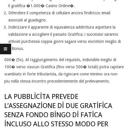
I
il gratifica �1.000� Casino Online�.
Difendere il competenza di cellulare ancora l’indirizzo email
C
associati al guadagno.
A
Indirizzare il apparente di equivalenza addirittura aspettare la
validazione a accogliere il passato Gratifica; i successivi saranno
H
attivati purchessia coppia giorni sagace verso excretion meglio di
A
5 Bonus.
A
000� (5x). Al raggiungimento del requisito, indivisible meglio di
100� verso ciascun Gratifica (fino verso 500� totali) potra capitare
T
scambiato in forte tributarista, da rigiocare come minimo ora non
T
piu nella stessa incontro precedentemente del prelevamento.
E
LA PUBBLICITA PREVEDE
N
L’ASSEGNAZIONE DI DUE GRATIFICA
D
SENZA FONDO BINGO DI FATICA
I
INCLUSO ALLO STESSO MODO PER