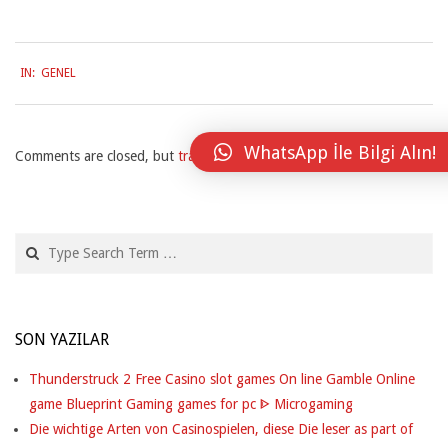
2026-
IN:
GENEL
03-
26
WhatsApp İle Bilgi Alın!
Comments are closed, but
trackbacks
and pingbacks are open.
Search
SON YAZILAR
Thunderstruck 2 Free Casino slot games On line Gamble Online
game Blueprint Gaming games for pc ᐈ Microgaming
Die wichtige Arten von Casinospielen, diese Die leser as part of