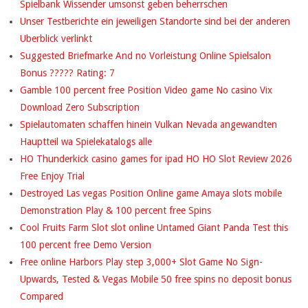
Spielbank Wissender umsonst geben beherrschen
Unser Testberichte ein jeweiligen Standorte sind bei der anderen
Uberblick verlinkt
Suggested Briefmarke And no Vorleistung Online Spielsalon
Bonus ????? Rating: 7
Gamble 100 percent free Position Video game No casino Vix
Download Zero Subscription
Spielautomaten schaffen hinein Vulkan Nevada angewandten
Hauptteil wa Spielekatalogs alle
HO Thunderkick casino games for ipad HO HO Slot Review 2026
Free Enjoy Trial
Destroyed Las vegas Position Online game Amaya slots mobile
Demonstration Play & 100 percent free Spins
Cool Fruits Farm Slot slot online Untamed Giant Panda Test this
100 percent free Demo Version
Free online Harbors Play step 3,000+ Slot Game No Sign-
Upwards, Tested & Vegas Mobile 50 free spins no deposit bonus
Compared