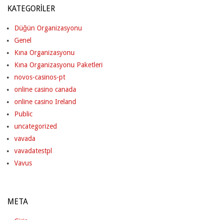
KATEGORILER
Düğün Organizasyonu
Genel
Kına Organizasyonu
Kına Organizasyonu Paketleri
novos-casinos-pt
online casino canada
online casino Ireland
Public
uncategorized
vavada
vavadatestpl
Vavus
META