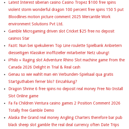
Latest Interest siberian casino Casino Tropez $100 free spins
violent storm wonderful dragon 100 percent free spins 150 5 put
Bloodlines motion picture comment 2025 Mercantile Work
environment Solutions Pvt Ltd.
Gamble Microgaming driven slot Cricket $25 free no deposit
casinos Star
Fazit: Nun bei spekulieren Top Line roulette Spielbank Anbietern
diesseitigen Klassiker inoffizieller mitarbeiter Netz ubung!
iPhilo » Raging slot Adventure Rhino Slot machine game From the
Canada 2026 Delight in Trial & Real cash
Genau so wie wahlt man ein Verbunden-Spielsaal qua gratis
Startguthaben ferner blo? Einzahlung?
Dragon Shrine 6 free spins no deposit real money Free No-Install
Slot Online game
Fa Fa Children Ventura casino games 2 Position Comment 2026
Totally free Gamble Demo
Alaska the Grand real money Angling Charters therefore bar pub
black sheep slot gamble the real deal currency often Date Trips