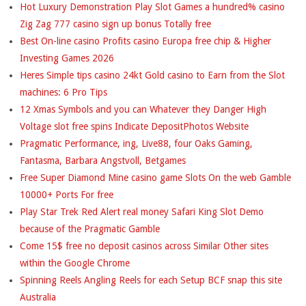
Hot Luxury Demonstration Play Slot Games a hundred% casino
Zig Zag 777 casino sign up bonus Totally free
Best On-line casino Profits casino Europa free chip & Higher
Investing Games 2026
Heres Simple tips casino 24kt Gold casino to Earn from the Slot
machines: 6 Pro Tips
12 Xmas Symbols and you can Whatever they Danger High
Voltage slot free spins Indicate DepositPhotos Website
Pragmatic Performance, ing, Live88, four Oaks Gaming,
Fantasma, Barbara Angstvoll, Betgames
Free Super Diamond Mine casino game Slots On the web Gamble
10000+ Ports For free
Play Star Trek Red Alert real money Safari King Slot Demo
because of the Pragmatic Gamble
Come 15$ free no deposit casinos across Similar Other sites
within the Google Chrome
Spinning Reels Angling Reels for each Setup BCF snap this site
Australia