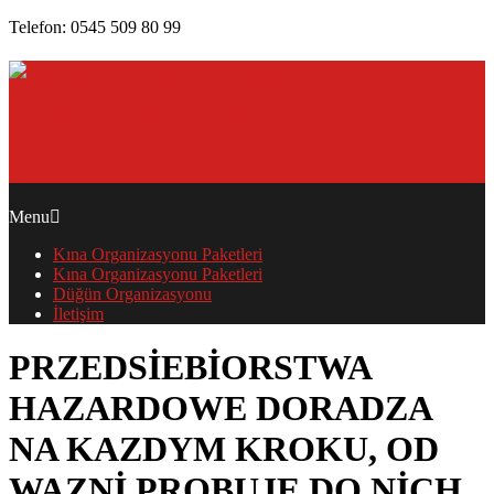
Skip
Telefon: 0545 509 80 99
to
content
PRIMARY
Menu
NAVIGATION
Kına Organizasyonu Paketleri
MENU
Kına Organizasyonu Paketleri
Düğün Organizasyonu
İletişim
PRZEDSIEBIORSTWA
HAZARDOWE DORADZA
NA KAZDYM KROKU, OD
WAZNI PROBUJE DO NICH