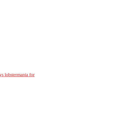
s lobstermania for