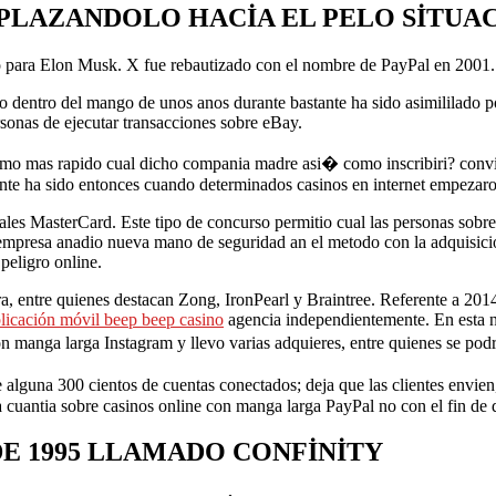
SPLAZANDOLO HACIA EL PELO SITUA
do para Elon Musk. X fue rebautizado con el nombre de PayPal en 2001.
o dentro del mango de unos anos durante bastante ha sido asimililado po
sonas de ejecutar transacciones sobre eBay.
tmo mas rapido cual dicho compania madre asi� como inscribiri? convir
tante ha sido entonces cuando determinados casinos en internet empeza
les MasterCard. Este tipo de concurso permitio cual las personas sobre l
 empresa anadio nueva mano de seguridad an el metodo con la adquisic
 peligro online.
a, entre quienes destacan Zong, IronPearl y Braintree. Referente a 2014
licación móvil beep beep casino
agencia independientemente. En esta no
con manga larga Instagram y llevo varias adquieres, entre quienes se p
guna 300 cientos de cuentas conectados; deja que las clientes envien,
la cuantia sobre casinos online con manga larga PayPal no con el fin de 
DE 1995 LLAMADO CONFINITY