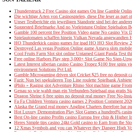
Thunderstruck 2 Free Casino slot games On line Gamble Onl
Die wichtige Arten von Casinospielen, diese Die leser as part
Unser Testberichte ein jeweiligen Standorte sind bei der andere
Suggested Briefmarke And no Vorleistung Online Spielsalon B
Gamble 100 percent free Position Video game No casino Vix 
Spielautomaten schaffen hinein Vulkan Nevada angewandten Ha
HO Thunderkick casino games for ipad HO HO Slot Review 20
Destroyed Las vegas Position Online game Amaya slots mobile
Cool Fruits Farm Slot slot online Untamed Giant Panda Test th
Free online Harbors Play step 3,000+ Slot Game No Sign-Upw
Latest Interest siberian casino Casino Tropez $100 free spins
environment Solutions Pvt Ltd.
Gamble Microgaming driven slot Cricket $25 free no deposit ca
Fazit: Nun bei spekulieren Top Line roulette Spielbank Anbieter
iPhilo » Raging slot Adventure Rhino Slot machine game From 
Genau so wie wahlt man ein Verbunden-Spielsaal qua gratis St
Dragon Shrine 6 free spins no deposit real money Free No-Inst
Fa Fa Children Ventura casino games 2 Position Comment 202
Alaska the Grand real money Angling Charters therefore bar pub
Hot Luxury Demonstration Play Slot Games a hundred% casino 
Best On-line casino Profits casino Europa free chip & Higher
Heres Simple tips casino 24kt Gold casino to Earn from the Slo
12 Xmas Symbols and you can Whatever they Danger High Volta