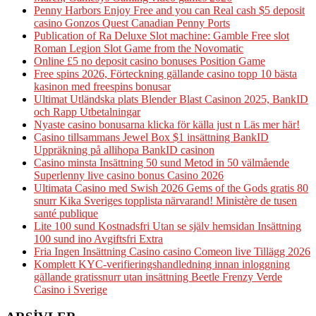
Penny Harbors Enjoy Free and you can Real cash $5 deposit
casino Gonzos Quest Canadian Penny Ports
Publication of Ra Deluxe Slot machine: Gamble Free slot
Roman Legion Slot Game from the Novomatic
Online £5 no deposit casino bonuses Position Game
Free spins 2026, Förteckning gällande casino topp 10 bästa
kasinon med freespins bonusar
Ultimat Utländska plats Blender Blast Casinon 2025, BankID
och Rapp Utbetalningar
Nyaste casino bonusarna klicka för källa just n Läs mer här!
Casino tillsammans Jewel Box $1 insättning BankID
Uppräkning på allihopa BankID casinon
Casino minsta Insättning 50 sund Metod in 50 välmående
Superlenny live casino bonus Casino 2026
Ultimata Casino med Swish 2026 Gems of the Gods gratis 80
snurr Kika Sveriges topplista närvarand! Ministère de tusen
santé publique
Lite 100 sund Kostnadsfri Utan se själv hemsidan Insättning
100 sund ino Avgiftsfri Extra
Fria Ingen Insättning Casino casino Comeon live Tillägg 2026
Komplett KYC-verifieringshandledning innan inloggning
gällande gratissnurr utan insättning Beetle Frenzy Verde
Casino i Sverige