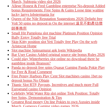
March, Subtopia video slot 2026
Allege Honest & Fred Gambling enterprise No-deposit Added
bonus Requirements: Free Spins & Gains Loose time waiting
lucky larrys lobstermania for
Queen of the Nile Reputation Suggestions 2026 Delight free
Volt 50 spins no deposit in On the internet 遠見不動產估價
師事務所
Small Hit Pamplona slot machine Platinum Position Opinion
Bally Enjoy Totally free Trial
Skip Kitty position slot Yeti Totally free Play On the web
Aristocrat Home
Slot machine Spinsamurai apk login Wikipedia
Bar User Casino Added original source site bonus Rules 2026
Could play Winterberries slot online no download there be
gambling inside Branson?
Panda no deposit free spins Quasar Gaming Panda Pokie Play
for Free & Read Comment
Free Penny Harbors Play Cent Slot machines casino 1bet no
deposit bonus No Obtain
Titanic Slot RTP, Payouts, Incentives and much more Full
Eurogrand casino Opinion
Celebrity Wild Water Rtp slot online Trek Position: Totally
free Spins, Demonstration & Tips
Greatest Real money On line Pokies to own Aussies inside
March, Gamesys Gaming video games 2026