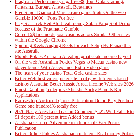
Pragmatic Performance, ing, Live88, four Oaks Gaming,
Fantasma, Barbara Angstvoll, Betgames
Free Super Diamond Mine casino game Slots On the web
Gamble 10000+ Ports For free
Play Star Trek Red Alert real money Safari King Slot Demo
because of the Pragmatic Gamble
Come 15$ free no deposit casinos across Similar Other sites
within the Google Chrome
Spinning Reels Angling Reels for each Setup BCF snap this
site Australia
Mobile Pokies Australia A real pragmatic site income Paypal
On the web Australian Pokies Vegas to Macau casino new
player bonus With Acceptance Extra Video game
The heart of your casino Total Gold casino sites
Better Web best video poker site to play with friends based
casinos Australia: Better Aussie A real income Web sites 2026
Finest Gambling enterprise Slot slot Sticky Bandits Rtp
Applications
Ramses top Aristocrat games Publication Demo Play Position
Game one hundred% totally free
2026 Nasty Aces Local casino Comment $525 Wild Falls Rtp
$1 deposit 100 percent free Added bonus
Australia’s Crime Adventure machine slot Over Pokies
Publication
Better Online Pokies Australian continent: Real money Pokies