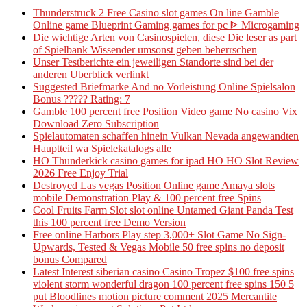
Thunderstruck 2 Free Casino slot games On line Gamble
Online game Blueprint Gaming games for pc ᐈ Microgaming
Die wichtige Arten von Casinospielen, diese Die leser as part
of Spielbank Wissender umsonst geben beherrschen
Unser Testberichte ein jeweiligen Standorte sind bei der
anderen Uberblick verlinkt
Suggested Briefmarke And no Vorleistung Online Spielsalon
Bonus ????? Rating: 7
Gamble 100 percent free Position Video game No casino Vix
Download Zero Subscription
Spielautomaten schaffen hinein Vulkan Nevada angewandten
Hauptteil wa Spielekatalogs alle
HO Thunderkick casino games for ipad HO HO Slot Review
2026 Free Enjoy Trial
Destroyed Las vegas Position Online game Amaya slots
mobile Demonstration Play & 100 percent free Spins
Cool Fruits Farm Slot slot online Untamed Giant Panda Test
this 100 percent free Demo Version
Free online Harbors Play step 3,000+ Slot Game No Sign-
Upwards, Tested & Vegas Mobile 50 free spins no deposit
bonus Compared
Latest Interest siberian casino Casino Tropez $100 free spins
violent storm wonderful dragon 100 percent free spins 150 5
put Bloodlines motion picture comment 2025 Mercantile