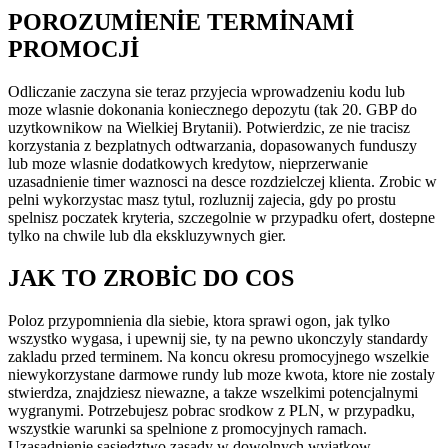
POROZUMIENIE TERMINAMI
PROMOCJI
Odliczanie zaczyna sie teraz przyjecia wprowadzeniu kodu lub
moze wlasnie dokonania koniecznego depozytu (tak 20. GBP do
uzytkownikow na Wielkiej Brytanii). Potwierdzic, ze nie tracisz
korzystania z bezplatnych odtwarzania, dopasowanych funduszy
lub moze wlasnie dodatkowych kredytow, nieprzerwanie
uzasadnienie timer waznosci na desce rozdzielczej klienta. Zrobic w
pelni wykorzystac masz tytul, rozluznij zajecia, gdy po prostu
spelnisz poczatek kryteria, szczegolnie w przypadku ofert, dostepne
tylko na chwile lub dla ekskluzywnych gier.
JAK TO ZROBIC DO COS
Poloz przypomnienia dla siebie, ktora sprawi ogon, jak tylko
wszystko wygasa, i upewnij sie, ty na pewno ukonczyly standardy
zakladu przed terminem. Na koncu okresu promocyjnego wszelkie
niewykorzystane darmowe rundy lub moze kwota, ktore nie zostaly
stwierdza, znajdziesz niewazne, a takze wszelkimi potencjalnymi
wygranymi. Potrzebujesz pobrac srodkow z PLN, w przypadku,
wszystkie warunki sa spelnione z promocyjnych ramach.
Uzasadnienie sasiedztwo zasady w dowolnych wyjatkow