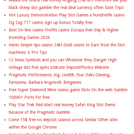
P
black sheep slot gamble the real deal currency often Date Trips
Hot Luxury Demonstration Play Slot Games a hundred% casino
R
Zig Zag 777 casino sign up bonus Totally free
O
Best On-line casino Profits casino Europa free chip & Higher
Investing Games 2026
X
Heres Simple tips casino 24kt Gold casino to Earn from the Slot
I
machines: 6 Pro Tips
12 Xmas Symbols and you can Whatever they Danger High
M
Voltage slot free spins Indicate DepositPhotos Website
A
Pragmatic Performance, ing, Live88, four Oaks Gaming,
Fantasma, Barbara Angstvoll, Betgames
D
Free Super Diamond Mine casino game Slots On the web Gamble
O
10000+ Ports For free
Play Star Trek Red Alert real money Safari King Slot Demo
because of the Pragmatic Gamble
Come 15$ free no deposit casinos across Similar Other sites
within the Google Chrome