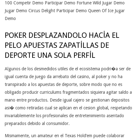
A
100 Competir Demo Participar Demo Fortune Wild Jugar Demo
Jugar Demo Circus Delight Participar Demo Queen Of Ice Jugar
S
Demo
P
POKER DESPLAZANDOLO HACIA EL
R
PELO APUESTAS ZAPATILLAS DE
O
DEPORTE UNA SOLA PERFIL
F
Algunos de los desmedidos utiles de el ecosistema podri�a ser de
U
igual cuenta de juego da arrebato del casino, al poker y no ha
S
transpirado a los apuestas de deporte, sobre modo que no es
obligado producir curriculums fragmentados siquiera agitar saldo a
A
mano entre productos. Desde igual cajero se gestionan depositos
M
asi� como retiradas cual se aplican en el cesion global, respetando
invariablemente los profesionales de entretenimiento asentado
E
preparados debido al consumidor.
N
Mismamente, un amateur en el Texas Hold’em puede colaborar