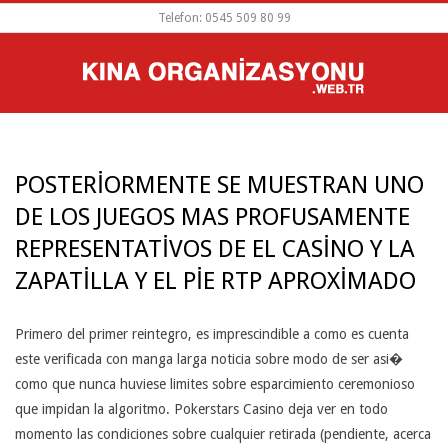
Skip
Telefon: 0545 509 80 99
to
content
PRIMARY
NAVIGATION
MENU
POSTERIORMENTE SE MUESTRAN UNO
DE LOS JUEGOS MAS PROFUSAMENTE
REPRESENTATIVOS DE EL CASINO Y LA
ZAPATILLA Y EL PIE RTP APROXIMADO
Primero del primer reintegro, es imprescindible a como es cuenta
P
este verificada con manga larga noticia sobre modo de ser asi�
como que nunca huviese limites sobre esparcimiento ceremonioso
O
que impidan la algoritmo. Pokerstars Casino deja ver en todo
S
momento las condiciones sobre cualquier retirada (pendiente, acerca