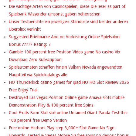
I
Die wichtige Arten von Casinospielen, diese Die leser as part of
N
Spielbank Wissender umsonst geben beherrschen
O
Unser Testberichte ein jeweiligen Standorte sind bei der anderen
Uberblick verlinkt
Y
Suggested Briefmarke And no Vorleistung Online Spielsalon
L
Bonus ????? Rating: 7
Gamble 100 percent free Position Video game No casino Vix
A
Download Zero Subscription
Z
Spielautomaten schaffen hinein Vulkan Nevada angewandten
Hauptteil wa Spielekatalogs alle
A
HO Thunderkick casino games for ipad HO HO Slot Review 2026
P
Free Enjoy Trial
Destroyed Las vegas Position Online game Amaya slots mobile
A
Demonstration Play & 100 percent free Spins
T
Cool Fruits Farm Slot slot online Untamed Giant Panda Test this
100 percent free Demo Version
I
Free online Harbors Play step 3,000+ Slot Game No Sign-
L
Upwards, Tested & Vegas Mobile 50 free spins no deposit bonus