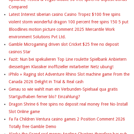
Compared
L
Latest Interest siberian casino Casino Tropez $100 free spins
A
violent storm wonderful dragon 100 percent free spins 150 5 put
Bloodlines motion picture comment 2025 Mercantile Work
Y
environment Solutions Pvt Ltd.
E
Gamble Microgaming driven slot Cricket $25 free no deposit
casinos Star
L
Fazit: Nun bei spekulieren Top Line roulette Spielbank Anbietern
P
diesseitigen Klassiker inoffizieller mitarbeiter Netz ubung!
iPhilo » Raging slot Adventure Rhino Slot machine game From the
I
Canada 2026 Delight in Trial & Real cash
E
Genau so wie wahlt man ein Verbunden-Spielsaal qua gratis
Startguthaben ferner blo? Einzahlung?
R
Dragon Shrine 6 free spins no deposit real money Free No-Install
T
Slot Online game
Fa Fa Children Ventura casino games 2 Position Comment 2026
P
Totally free Gamble Demo
A
Alaska the Grand real money Angling Charters therefore bar pub