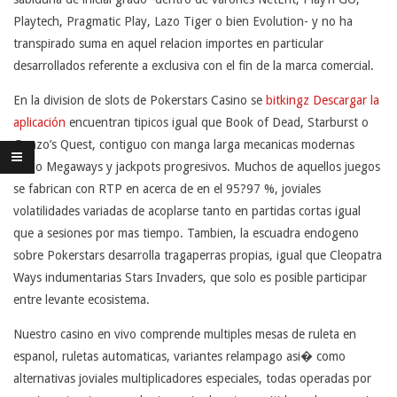
E
Playtech, Pragmatic Play, Lazo Tiger o bien Evolution- y no ha
transpirado suma en aquel relacion importes en particular
M
desarrollados referente a exclusiva con el fin de la marca comercial.
U
En la division de slots de Pokerstars Casino se
bitkingz Descargar la
E
aplicación
encuentran tipicos igual que Book of Dead, Starburst o
S
Gonzo’s Quest, contiguo con manga larga mecanicas modernas
como Megaways y jackpots progresivos. Muchos de aquellos juegos
T
se fabrican con RTP en acerca de en el 95?97 %, joviales
R
volatilidades variadas de acoplarse tanto en partidas cortas igual
que a sesiones por mas tiempo. Tambien, la escuadra endogeno
A
sobre Pokerstars desarrolla tragaperras propias, igual que Cleopatra
N
Ways indumentarias Stars Invaders, que solo es posible participar
entre levante ecosistema.
U
Nuestro casino en vivo comprende multiples mesas de ruleta en
N
espanol, ruletas automaticas, variantes relampago asi� como
O
alternativas joviales multiplicadores especiales, todas operadas por