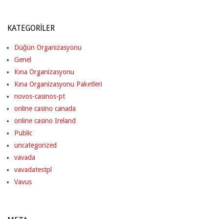
KATEGORILER
Düğün Organizasyonu
Genel
Kına Organizasyonu
Kına Organizasyonu Paketleri
novos-casinos-pt
online casino canada
online casino Ireland
Public
uncategorized
vavada
vavadatestpl
Vavus