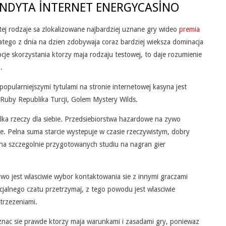
ANDYTA INTERNET ENERGYCASINO
ej rodzaje sa zlokalizowane najbardziej uznane gry wideo
premia
tego z dnia na dzien zdobywaja coraz bardziej wieksza dominacja
je skorzystania ktorzy maja rodzaju testowej, to daje rozumienie
.
popularniejszymi tytulami na stronie internetowej kasyna jest
 Ruby Republika Turcji, Golem Mystery Wilds.
lka rzeczy dla siebie. Przedsiebiorstwa hazardowe na zywo
e. Pelna suma starcie wystepuje w czasie rzeczywistym, dobry
e na szczegolnie przygotowanych studiu na nagran gier
wo jest wlasciwie wybor kontaktowania sie z innymi graczami
cjalnego czatu przetrzymaj, z tego powodu jest wlasciwie
strzezeniami.
nac sie prawde ktorzy maja warunkami i zasadami gry, poniewaz