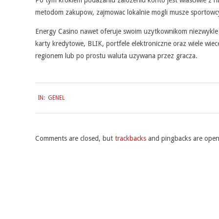
Po tym krokiem podazaniu zalozeniu konto jest wlasciwie z n
Z
metodom zakupow, zajmowac lokalnie mogli musze sportowc
A
Energy Casino nawet oferuje swoim uzytkownikom niezwykle 
karty kredytowe, BLIK, portfele elektroniczne oraz wiele wiece
S
regionem lub po prostu waluta uzywana przez gracza.
I
E
2026-
IN:
GENEL
R
03-
27
Z
E
Comments are closed, but
trackbacks
and pingbacks are open
C
Z
Y
W