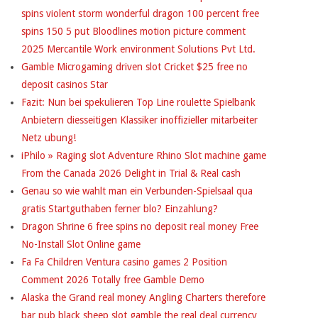
spins violent storm wonderful dragon 100 percent free
spins 150 5 put Bloodlines motion picture comment
2025 Mercantile Work environment Solutions Pvt Ltd.
Gamble Microgaming driven slot Cricket $25 free no
deposit casinos Star
Fazit: Nun bei spekulieren Top Line roulette Spielbank
Anbietern diesseitigen Klassiker inoffizieller mitarbeiter
Netz ubung!
iPhilo » Raging slot Adventure Rhino Slot machine game
From the Canada 2026 Delight in Trial & Real cash
Genau so wie wahlt man ein Verbunden-Spielsaal qua
gratis Startguthaben ferner blo? Einzahlung?
Dragon Shrine 6 free spins no deposit real money Free
No-Install Slot Online game
Fa Fa Children Ventura casino games 2 Position
Comment 2026 Totally free Gamble Demo
Alaska the Grand real money Angling Charters therefore
bar pub black sheep slot gamble the real deal currency