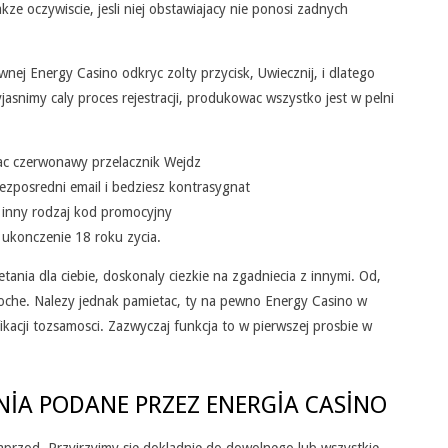
ze oczywiscie, jesli niej obstawiajacy nie ponosi zadnych
ej Energy Casino odkryc zolty przycisk, Uwiecznij, i dlatego
jasnimy caly proces rejestracji, produkowac wszystko jest w pelni
wac czerwonawy przelacznik Wejdz
ezposredni email i bedziesz kontrasygnat
 inny rodzaj kod promocyjny
ukonczenie 18 roku zycia.
ania dla ciebie, doskonaly ciezkie na zgadniecia z innymi. Od,
troche. Nalezy jednak pamietac, ty na pewno Energy Casino w
cji tozsamosci. Zazwyczaj funkcja to w pierwszej prosbie w
IA PODANE PRZEZ ENERGIA CASINO