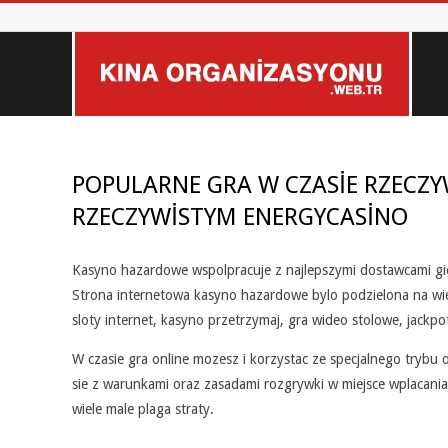
Skip
to
content
POPULARNE GRA W CZASIE RZECZY
RZECZYWISTYM ENERGYCASINO
Kasyno hazardowe wspolpracuje z najlepszymi dostawcami gier 
P
Strona internetowa kasyno hazardowe bylo podzielona na wiec
sloty internet, kasyno przetrzymaj, gra wideo stolowe, jackpot
O
W czasie gra online mozesz i korzystac ze specjalnego tryb
P
sie z warunkami oraz zasadami rozgrywki w miejsce wplacani
U
wiele male plaga straty.