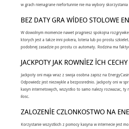
w grach nienagrane niefortunnie nie ma wybory skorzystania
I
E
BEZ DATY GRA WIDEO STOLOWE E
R
W dowolnym momencie nawet pragniesz spokojna rozgrywke w m
Z
ktorych jest a takze inni pokera, loteria lub po prostu szkiel
podobnej zasadzie po prostu co automaty. Rodzina ma faktycz
E
C
JACKPOTY JAK ROWNIEZ ICH CECHY
Z
Jackpoty oni maja wraz z swoja osobna zapisz na EnergyCas
Y
Odpowiedz jest niezwykle a bezposrednio. Jackpoty oni w spr
kasyn internetowych, wszystko to samo nalezy rozwazac, ty n
W
ilosc.
I
ZALOZENIE CZLONKOSTWO NA ENE
S
T
Korzystanie wszystkich z pomocy kasyna w internecie jest moz