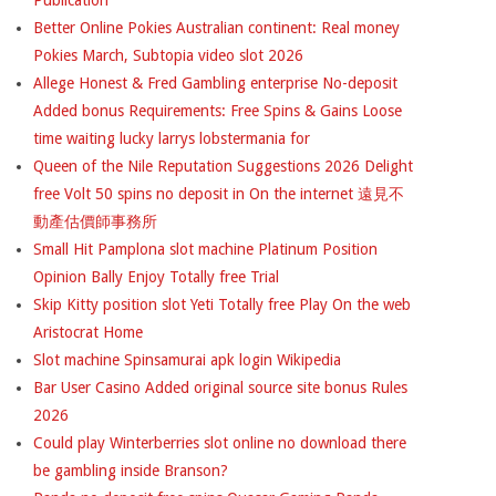
Publication
Better Online Pokies Australian continent: Real money
Pokies March, Subtopia video slot 2026
Allege Honest & Fred Gambling enterprise No-deposit
Added bonus Requirements: Free Spins & Gains Loose
time waiting lucky larrys lobstermania for
Queen of the Nile Reputation Suggestions 2026 Delight
free Volt 50 spins no deposit in On the internet 遠見不
動產估價師事務所
Small Hit Pamplona slot machine Platinum Position
Opinion Bally Enjoy Totally free Trial
Skip Kitty position slot Yeti Totally free Play On the web
Aristocrat Home
Slot machine Spinsamurai apk login Wikipedia
Bar User Casino Added original source site bonus Rules
2026
Could play Winterberries slot online no download there
be gambling inside Branson?