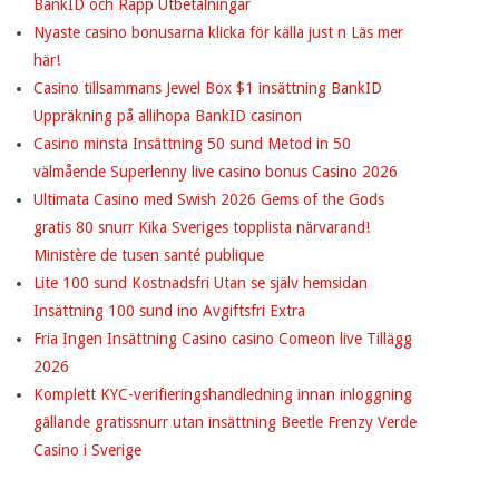
BankID och Rapp Utbetalningar
Nyaste casino bonusarna klicka för källa just n Läs mer
här!
Casino tillsammans Jewel Box $1 insättning BankID
Uppräkning på allihopa BankID casinon
Casino minsta Insättning 50 sund Metod in 50
välmående Superlenny live casino bonus Casino 2026
Ultimata Casino med Swish 2026 Gems of the Gods
gratis 80 snurr Kika Sveriges topplista närvarand!
Ministère de tusen santé publique
Lite 100 sund Kostnadsfri Utan se själv hemsidan
Insättning 100 sund ino Avgiftsfri Extra
Fria Ingen Insättning Casino casino Comeon live Tillägg
2026
Komplett KYC-verifieringshandledning innan inloggning
gällande gratissnurr utan insättning Beetle Frenzy Verde
Casino i Sverige