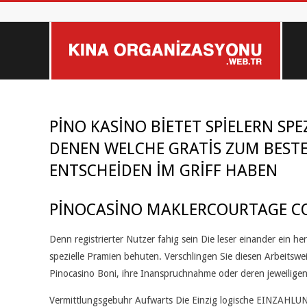
Skip
to
content
PINO KASINO BIETET SPIELERN SPE
DENEN WELCHE GRATIS ZUM BESTE
ENTSCHEIDEN IM GRIFF HABEN
PINOCASINO MAKLERCOURTAGE COD
P
Denn registrierter Nutzer fahig sein Die leser einander ein h
I
spezielle Pramien behuten. Verschlingen Sie diesen Arbeitswe
N
Pinocasino Boni, ihre Inanspruchnahme oder deren jeweiligen
O
Vermittlungsgebuhr Aufwarts Die Einzig logische EINZAHL