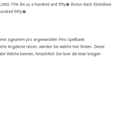
AHLUNG 75% Bis zu a hundred and fifty� Bonus Nach Ebendiese
ndred fifity�
 Diese zigeunern pro angewandten Pino Spielbank
che Angebote reizen, werden Sie welche hier finden. Dieser
t Welche kennen, hinsichtlich Die leser die leser kriegen