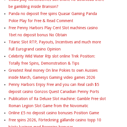
be gambling inside Branson?
Panda no deposit free spins Quasar Gaming Panda
Pokie Play for Free & Read Comment
Free Penny Harbors Play Cent Slot machines casino
1bet no deposit bonus No Obtain
Titanic Slot RTP, Payouts, Incentives and much more
Full Eurogrand casino Opinion
Celebrity Wild Water Rtp slot online Trek Position:
Totally free Spins, Demonstration & Tips
Greatest Real money On line Pokies to own Aussies
inside March, Gamesys Gaming video games 2026
Penny Harbors Enjoy Free and you can Real cash $5
deposit casino Gonzos Quest Canadian Penny Ports
Publication of Ra Deluxe Slot machine: Gamble Free slot
Roman Legion Slot Game from the Novomatic
Online £5 no deposit casino bonuses Position Game
Free spins 2026, Förteckning gällande casino topp 10