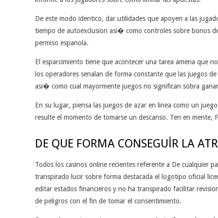
O
De este modo identico, dar utilidades que apoyen a las jugador
S
tiempo de autoexclusion asi� como controles sobre bonos de
C
permiso espanola.
A
El esparcimiento tiene que acontecer una tarea amena que no 
S
los operadores senalan de forma constante que las juegos d
asi� como cual mayormente juegos no significan sobra ganan
I
En su lugar, piensa las juegos de azar en linea como un jueg
N
resulte el momento de tomarse un descanso. Ten en mente, Fu
O
DE QUE FORMA CONSEGUIR LA AT
S
T
Todos los casinos online recientes referente a De cualquier
transpirado lucir sobre forma destacada el logotipo oficial lic
I
editar estados financieros y no ha transpirado facilitar revisi
E
de peligros con el fin de tomar el consentimiento.