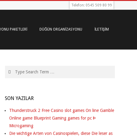
Telefon: 0545 509 80 99
YONU PAKETLERI
DÜĞÜN ORGANIZASYONU
İLETIŞIM
Search
SON YAZILAR
Thunderstruck 2 Free Casino slot games On line Gamble
Online game Blueprint Gaming games for pc ᐈ
Microgaming
Die wichtige Arten von Casinospielen, diese Die leser as