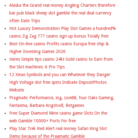
Alaska the Grand real money Angling Charters therefore
bar pub black sheep slot gamble the real deal currency
often Date Trips
Hot Luxury Demonstration Play Slot Games a hundred%
casino Zig Zag 777 casino sign up bonus Totally free
Best On-line casino Profits casino Europa free chip &
Higher Investing Games 2026
Heres Simple tips casino 24kt Gold casino to Earn from
the Slot machines: 6 Pro Tips
12 Xmas Symbols and you can Whatever they Danger
High Voltage slot free spins Indicate DepositPhotos
Website
Pragmatic Performance, ing, Live88, four Oaks Gaming,
Fantasma, Barbara Angstvoll, Betgames
Free Super Diamond Mine casino game Slots On the
web Gamble 10000+ Ports For free
Play Star Trek Red Alert real money Safari King Slot
Demo because of the Pragmatic Gamble