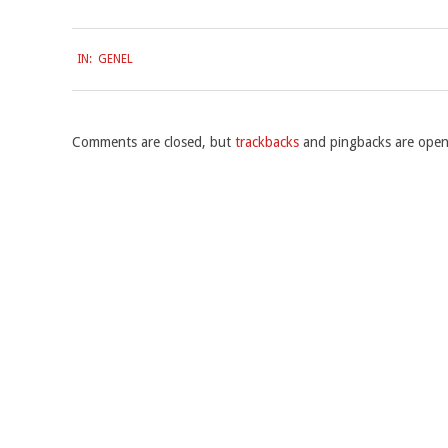
Z
A
2026-
IN:
GENEL
03-
C
27
I
Comments are closed, but
trackbacks
and pingbacks are open
O
N
?