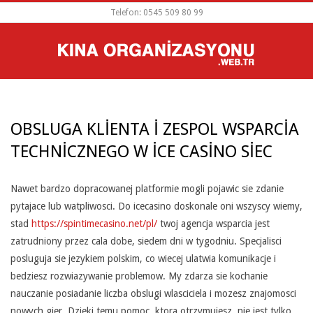
Skip
Telefon: 0545 509 80 99
to
content
PRIMARY
NAVIGATION
MENU
OBSLUGA KLIENTA I ZESPOL WSPARCIA
TECHNICZNEGO W ICE CASINO SIEC
Nawet bardzo dopracowanej platformie mogli pojawic sie zdanie
O
pytajace lub watpliwosci. Do icecasino doskonale oni wszyscy wiemy,
stad
https://spintimecasino.net/pl/
twoj agencja wsparcia jest
B
zatrudniony przez cala dobe, siedem dni w tygodniu. Specjalisci
S
posluguja sie jezykiem polskim, co wiecej ulatwia komunikacje i
bedziesz rozwiazywanie problemow. My zdarza sie kochanie
L
nauczanie posiadanie liczba obslugi wlasciciela i mozesz znajomosci
nowych gier. Dzieki temu pomoc, ktora otrzymujesz, nie jest tylko