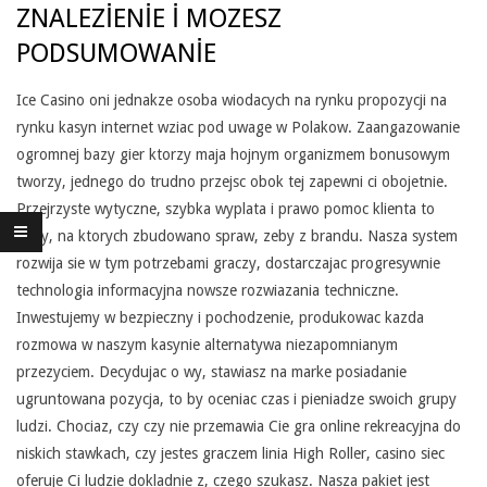
ZNALEZIENIE I MOZESZ
S
PODSUMOWANIE
P
Ice Casino oni jednakze osoba wiodacych na rynku propozycji na
O
rynku kasyn internet wziac pod uwage w Polakow. Zaangazowanie
L
ogromnej bazy gier ktorzy maja hojnym organizmem bonusowym
tworzy, jednego do trudno przejsc obok tej zapewni ci obojetnie.
W
Przejrzyste wytyczne, szybka wyplata i prawo pomoc klienta to
S
filary, na ktorych zbudowano spraw, zeby z brandu. Nasza system
rozwija sie w tym potrzebami graczy, dostarczajac progresywnie
P
technologia informacyjna nowsze rozwiazania techniczne.
A
Inwestujemy w bezpieczny i pochodzenie, produkowac kazda
rozmowa w naszym kasynie alternatywa niezapomnianym
R
przezyciem. Decydujac o wy, stawiasz na marke posiadanie
C
ugruntowana pozycja, to by oceniac czas i pieniadze swoich grupy
ludzi. Chociaz, czy czy nie przemawia Cie gra online rekreacyjna do
I
niskich stawkach, czy jestes graczem linia High Roller, casino siec
A
oferuje Ci ludzie dokladnie z, czego szukasz. Nasza pakiet jest