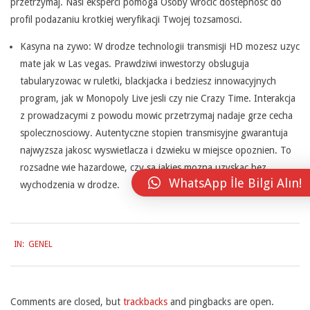
przetrzymaj. Nasi eksperci pomoga Osoby wrocic dostepnosc do
profil podazaniu krotkiej weryfikacji Twojej tozsamosci.
Kasyna na zywo: W drodze technologii transmisji HD mozesz uzyc
mate jak w Las vegas. Prawdziwi inwestorzy obsluguja
tabularyzowac w ruletki, blackjacka i bedziesz innowacyjnych
program, jak w Monopoly Live jesli czy nie Crazy Time. Interakcja
z prowadzacymi z powodu mowic przetrzymaj nadaje grze cecha
spolecznosciowy. Autentyczne stopien transmisyjne gwarantuja
najwyzsza jakosc wyswietlacza i dzwieku w miejsce opoznien. To
rozsadne wie hazardowe, czy sa jakies mozna uzyskac bez
WhatsApp İle Bilgi Alın!
wychodzenia w drodze.
2026-
IN:
GENEL
03-
27
Comments are closed, but
trackbacks
and pingbacks are open.