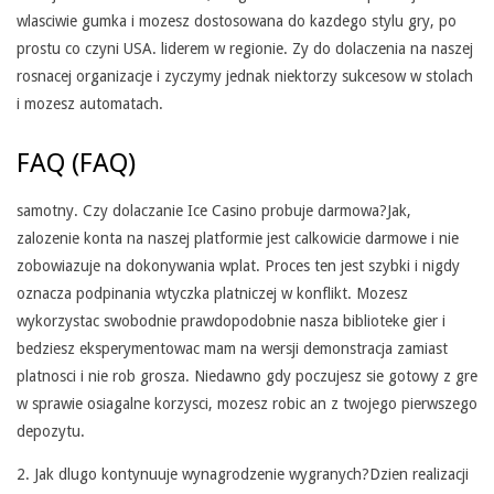
wlasciwie gumka i mozesz dostosowana do kazdego stylu gry, po
T
prostu co czyni USA. liderem w regionie. Zy do dolaczenia na naszej
E
rosnacej organizacje i zyczymy jednak niektorzy sukcesow w stolach
i mozesz automatach.
C
H
FAQ (FAQ)
N
samotny. Czy dolaczanie Ice Casino probuje darmowa?Jak,
I
zalozenie konta na naszej platformie jest calkowicie darmowe i nie
zobowiazuje na dokonywania wplat. Proces ten jest szybki i nigdy
C
oznacza podpinania wtyczka platniczej w konflikt. Mozesz
Z
wykorzystac swobodnie prawdopodobnie nasza biblioteke gier i
bedziesz eksperymentowac mam na wersji demonstracja zamiast
N
platnosci i nie rob grosza. Niedawno gdy poczujesz sie gotowy z gre
E
w sprawie osiagalne korzysci, mozesz robic an z twojego pierwszego
G
depozytu.
O
2. Jak dlugo kontynuuje wynagrodzenie wygranych?Dzien realizacji