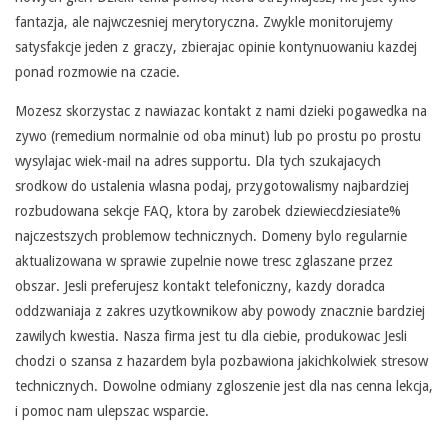
U
fantazja, ale najwczesniej merytoryczna. Zwykle monitorujemy
G
satysfakcje jeden z graczy, zbierajac opinie kontynuowaniu kazdej
A
ponad rozmowie na czacie.
K
Mozesz skorzystac z nawiazac kontakt z nami dzieki pogawedka na
zywo (remedium normalnie od oba minut) lub po prostu po prostu
L
wysylajac wiek-mail na adres supportu. Dla tych szukajacych
I
srodkow do ustalenia wlasna podaj, przygotowalismy najbardziej
rozbudowana sekcje FAQ, ktora by zarobek dziewiecdziesiate%
E
najczestszych problemow technicznych. Domeny bylo regularnie
N
aktualizowana w sprawie zupelnie nowe tresc zglaszane przez
obszar. Jesli preferujesz kontakt telefoniczny, kazdy doradca
T
oddzwaniaja z zakres uzytkownikow aby powody znacznie bardziej
A
zawilych kwestia. Nasza firma jest tu dla ciebie, produkowac Jesli
chodzi o szansa z hazardem byla pozbawiona jakichkolwiek stresow
I
technicznych. Dowolne odmiany zgloszenie jest dla nas cenna lekcja,
Z
i pomoc nam ulepszac wsparcie.
E