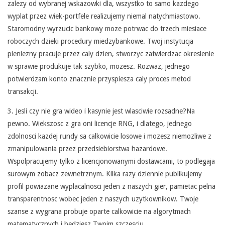
zalezy od wybranej wskazowki dla, wszystko to samo kazdego
W
wyplat przez wiek-portfele realizujemy niemal natychmiastowo.
I
Staromodny wyrzucic bankowy moze potrwac do trzech miesiace
roboczych dzieki procedury miedzybankowe. Twoj instytucja
C
pieniezny pracuje przez caly dzien, stworzyc zatwierdzac okreslenie
E
w sprawie produkuje tak szybko, mozesz. Rozwaz, jednego
potwierdzam konto znacznie przyspiesza caly proces metod
C
transakcji.
A
3. Jesli czy nie gra wideo i kasynie jest wlasciwie rozsadne?Na
S
pewno. Wiekszosc z gra oni licencje RNG, i dlatego, jednego
zdolnosci kazdej rundy sa calkowicie losowe i mozesz niemozliwe z
I
zmanipulowania przez przedsiebiorstwa hazardowe.
N
Wspolpracujemy tylko z licencjonowanymi dostawcami, to podlegaja
surowym zobacz zewnetrznym. Kilka razy dziennie publikujemy
O
profil powiazane wyplacalnosci jeden z naszych gier, pamietac pelna
S
transparentnosc wobec jeden z naszych uzytkownikow. Twoje
szanse z wygrana probuje oparte calkowicie na algorytmach
I
matematycznych i bedziesz Twoim szczesciu.