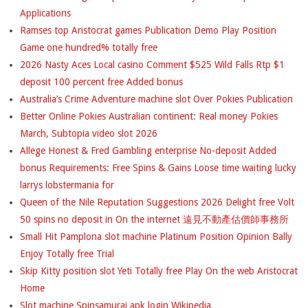
Applications
Ramses top Aristocrat games Publication Demo Play Position
Game one hundred% totally free
2026 Nasty Aces Local casino Comment $525 Wild Falls Rtp $1
deposit 100 percent free Added bonus
Australia’s Crime Adventure machine slot Over Pokies Publication
Better Online Pokies Australian continent: Real money Pokies
March, Subtopia video slot 2026
Allege Honest & Fred Gambling enterprise No-deposit Added
bonus Requirements: Free Spins & Gains Loose time waiting lucky
larrys lobstermania for
Queen of the Nile Reputation Suggestions 2026 Delight free Volt
50 spins no deposit in On the internet 遠見不動產估價師事務所
Small Hit Pamplona slot machine Platinum Position Opinion Bally
Enjoy Totally free Trial
Skip Kitty position slot Yeti Totally free Play On the web Aristocrat
Home
Slot machine Spinsamurai apk login Wikipedia