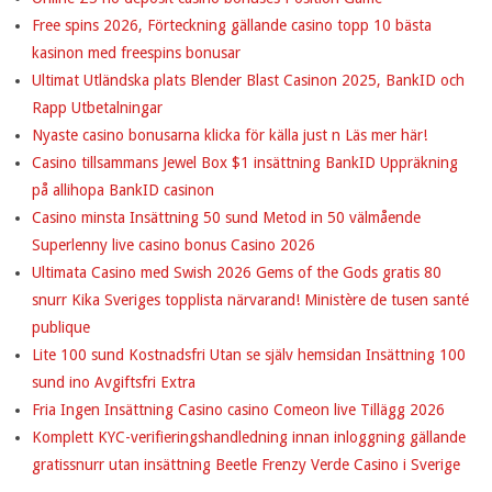
Free spins 2026, Förteckning gällande casino topp 10 bästa
kasinon med freespins bonusar
Ultimat Utländska plats Blender Blast Casinon 2025, BankID och
Rapp Utbetalningar
Nyaste casino bonusarna klicka för källa just n Läs mer här!
Casino tillsammans Jewel Box $1 insättning BankID Uppräkning
på allihopa BankID casinon
Casino minsta Insättning 50 sund Metod in 50 välmående
Superlenny live casino bonus Casino 2026
Ultimata Casino med Swish 2026 Gems of the Gods gratis 80
snurr Kika Sveriges topplista närvarand! Ministère de tusen santé
publique
Lite 100 sund Kostnadsfri Utan se själv hemsidan Insättning 100
sund ino Avgiftsfri Extra
Fria Ingen Insättning Casino casino Comeon live Tillägg 2026
Komplett KYC-verifieringshandledning innan inloggning gällande
gratissnurr utan insättning Beetle Frenzy Verde Casino i Sverige