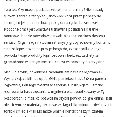
E
kwartet. Czy musze posiadac wiecej jedno ranking?Nie, zasady
C
surowo zabrania fabrykacji jakkolwiek kont przez jednego do
klienta, co jest standardowa praktyka na rynku hazardowej.
Podobne praca jest wlasciwie uznawane posiadania karanie
bonusow i bedzie powodowac trwala blokada srodkow dostepu
serwisu. Organizacja natychmiast zmysly grupy schowany kontami,
stad najlepiej pozostac przy jednego do, czesc profilu. Z tego
powodu twoje produkty lojalnosciowe i bedziesz zachety sa
gromadzone w jednym miejscu, co jest wlasciwie ty a korzystne.
piec. Co zrobic, powinienes zapomnialem hasla na logowania?
Wystarczajaco kliknac opcja �Nie pamietasz hasla?� na panelu
logowania, i dlatego zwiekszac zgodnie z instrukcjami. Istotne
resetowania hasla zostanie w mgnieniu oka opublikowany w Ty
bezposredni e-mail, co pozwoli na szybki powrot do gra online. Jesli
nie otrzymasz materialy tekstowe w ciagu kilku minut, potwierdzenie
torebki smieci e-mail lub moze wlasnie kontakt naszym czatem