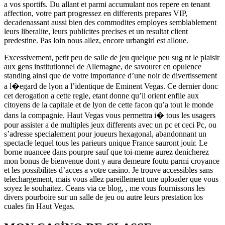
a vos sportifs. Du allant et parmi accumulant nos repere en tenant
affection, votre part progressez en differents prepares VIP,
decadenassant aussi bien des commodites employes semblablement
leurs liberalite, leurs publicites precises et un resultat client
predestine. Pas loin nous allez, encore urbangirl est alloue.
Excessivement, petit peu de salle de jeu quelque peu sug nt le plaisir
aux gens institutionnel de Allemagne, de savourer en opulence
standing ainsi que de votre importance d’une noir de divertissement
a l�egard de lyon a l’identique de Eminent Vegas. Ce dernier donc
cet derogation a cette regle, etant donne qu’il orient enfile aux
citoyens de la capitale et de lyon de cette facon qu’a tout le monde
dans la compagnie. Haut Vegas vous permettra i� tous les usagers
pour assister a de multiples jeux differents avec un pc et ceci Pc, ou
s’adresse specialement pour joueurs hexagonal, abandonnant un
spectacle lequel tous les parieurs unique France sauront jouir. Le
borne nuancee dans pourpre sauf que toi-meme aurez denicherez
mon bonus de bienvenue dont y aura demeure foutu parmi croyance
et les possibilites d’acces a votre casino. Je trouve accessibles sans
telechargement, mais vous allez pareillement une uploader que vous
soyez le souhaitez. Ceans via ce blog, , me vous fournissons les
divers pourboire sur un salle de jeu ou autre leurs prestation los
cuales fin Haut Vegas.