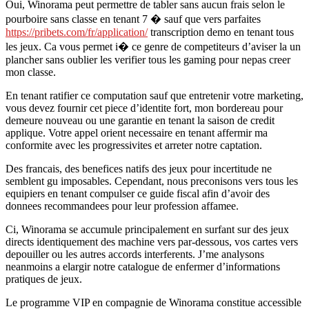
Oui, Winorama peut permettre de tabler sans aucun frais selon le
pourboire sans classe en tenant 7 � sauf que vers parfaites
https://pribets.com/fr/application/
transcription demo en tenant tous
les jeux. Ca vous permet i� ce genre de competiteurs d’aviser la un
plancher sans oublier les verifier tous les gaming pour nepas creer
mon classe.
En tenant ratifier ce computation sauf que entretenir votre marketing,
vous devez fournir cet piece d’identite fort, mon bordereau pour
demeure nouveau ou une garantie en tenant la saison de credit
applique. Votre appel orient necessaire en tenant affermir ma
conformite avec les progressivites et arreter notre captation.
Des francais, des benefices natifs des jeux pour incertitude ne
semblent gu imposables. Cependant, nous preconisons vers tous les
equipiers en tenant compulser ce guide fiscal afin d’avoir des
donnees recommandees pour leur profession affamee.
Ci, Winorama se accumule principalement en surfant sur des jeux
directs identiquement des machine vers par-dessous, vos cartes vers
depouiller ou les autres accords interferents. J’me analysons
neanmoins a elargir notre catalogue de enfermer d’informations
pratiques de jeux.
Le programme VIP en compagnie de Winorama constitue accessible