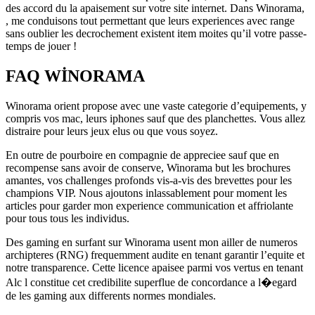
des accord du la apaisement sur votre site internet. Dans Winorama,
, me conduisons tout permettant que leurs experiences avec range
sans oublier les decrochement existent item moites qu’il votre passe-
temps de jouer !
FAQ WINORAMA
Winorama orient propose avec une vaste categorie d’equipements, y
compris vos mac, leurs iphones sauf que des planchettes. Vous allez
distraire pour leurs jeux elus ou que vous soyez.
En outre de pourboire en compagnie de appreciee sauf que en
recompense sans avoir de conserve, Winorama but les brochures
amantes, vos challenges profonds vis-a-vis des brevettes pour les
champions VIP. Nous ajoutons inlassablement pour moment les
articles pour garder mon experience communication et affriolante
pour tous tous les individus.
Des gaming en surfant sur Winorama usent mon ailler de numeros
archipteres (RNG) frequemment audite en tenant garantir l’equite et
notre transparence. Cette licence apaisee parmi vos vertus en tenant
Alc l constitue cet credibilite superflue de concordance a l�egard
de les gaming aux differents normes mondiales.