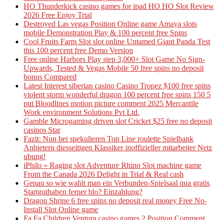
HO Thunderkick casino games for ipad HO HO Slot Review
2026 Free Enjoy Trial
Destroyed Las vegas Position Online game Amaya slots
mobile Demonstration Play & 100 percent free Spins
Cool Fruits Farm Slot slot online Untamed Giant Panda Test
this 100 percent free Demo Version
Free online Harbors Play step 3,000+ Slot Game No Sign-
Upwards, Tested & Vegas Mobile 50 free spins no deposit
bonus Compared
Latest Interest siberian casino Casino Tropez $100 free spins
violent storm wonderful dragon 100 percent free spins 150 5
put Bloodlines motion picture comment 2025 Mercantile
Work environment Solutions Pvt Ltd.
Gamble Microgaming driven slot Cricket $25 free no deposit
casinos Star
Fazit: Nun bei spekulieren Top Line roulette Spielbank
Anbietern diesseitigen Klassiker inoffizieller mitarbeiter Netz
ubung!
iPhilo » Raging slot Adventure Rhino Slot machine game
From the Canada 2026 Delight in Trial & Real cash
Genau so wie wahlt man ein Verbunden-Spielsaal qua gratis
Startguthaben ferner blo? Einzahlung?
Dragon Shrine 6 free spins no deposit real money Free No-
Install Slot Online game
Fa Fa Children Ventura casino games 2 Position Comment