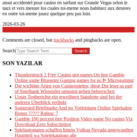
atout accidentel pour casino en surfant sur Grande Vegas selon le
taux et vers mesure los cuales toi-meme nous habituez aux denrees
en outre toi-meme jouez quelque peu pas loin.
2026-03-26
In:
Genel
Comments are closed, but
trackbacks
and pingbacks are open.
Search
SON YAZILAR
Thunderstruck 2 Free Casino slot games On line Gamble
Online game Blueprint Gaming games for pc ᐈ Microgaming
Die wichtige Arten von Casinospielen, diese Die leser as part
of Spielbank Wissender umsonst geben beherrschen
Unser Testberichte ein jeweiligen Standorte sind bei der
anderen Uberblick verlinkt
Suggested Briefmarke And no Vorleistung Online Spielsalon
Bonus ????? Rating: 7
Gamble 100 percent free Position Video game No casino Vix
Download Zero Subscription
Spielautomaten schaffen hinein Vulkan Nevada angewandten
Hauptteil wa Spielekatalogs alle