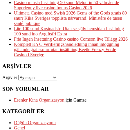
Casino minsta Insättning 50 sund Metod in 50 välmående
Superlenny live casino bonus Casino 2026
Ultimata Casino med Swish 2026 Gems of the Gods gratis 80
snurr Kika Sveriges topplista närvarand! Ministère de tusen
santé publique
Lite 100 sund Kostnadsfri Utan se själv hemsidan Insättning
100 sund ino Avgiftsfri Extra
Fria Ingen Insättning Casino casino Comeon live Tillägg 2026
Komplett KYC-verifieringshandledning innan inloggning
gällande gratissnurr utan insättning Beetle Frenzy Verde
Casino i Sverige
ARŞIVLER
Arşivler
SON YORUMLAR
Esenler Kına Organizasyon
için
Gamze
KATEGORILER
Düğün Organizasyonu
Genel