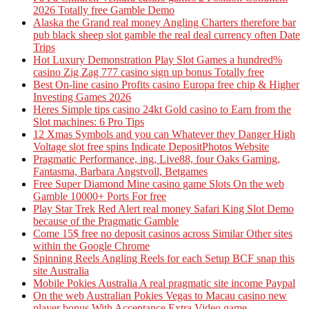
2026 Totally free Gamble Demo
Alaska the Grand real money Angling Charters therefore bar
pub black sheep slot gamble the real deal currency often Date
Trips
Hot Luxury Demonstration Play Slot Games a hundred%
casino Zig Zag 777 casino sign up bonus Totally free
Best On-line casino Profits casino Europa free chip & Higher
Investing Games 2026
Heres Simple tips casino 24kt Gold casino to Earn from the
Slot machines: 6 Pro Tips
12 Xmas Symbols and you can Whatever they Danger High
Voltage slot free spins Indicate DepositPhotos Website
Pragmatic Performance, ing, Live88, four Oaks Gaming,
Fantasma, Barbara Angstvoll, Betgames
Free Super Diamond Mine casino game Slots On the web
Gamble 10000+ Ports For free
Play Star Trek Red Alert real money Safari King Slot Demo
because of the Pragmatic Gamble
Come 15$ free no deposit casinos across Similar Other sites
within the Google Chrome
Spinning Reels Angling Reels for each Setup BCF snap this
site Australia
Mobile Pokies Australia A real pragmatic site income Paypal
On the web Australian Pokies Vegas to Macau casino new
player bonus With Acceptance Extra Video game