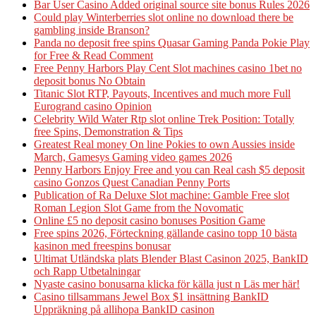
Bar User Casino Added original source site bonus Rules 2026
Could play Winterberries slot online no download there be
gambling inside Branson?
Panda no deposit free spins Quasar Gaming Panda Pokie Play
for Free & Read Comment
Free Penny Harbors Play Cent Slot machines casino 1bet no
deposit bonus No Obtain
Titanic Slot RTP, Payouts, Incentives and much more Full
Eurogrand casino Opinion
Celebrity Wild Water Rtp slot online Trek Position: Totally
free Spins, Demonstration & Tips
Greatest Real money On line Pokies to own Aussies inside
March, Gamesys Gaming video games 2026
Penny Harbors Enjoy Free and you can Real cash $5 deposit
casino Gonzos Quest Canadian Penny Ports
Publication of Ra Deluxe Slot machine: Gamble Free slot
Roman Legion Slot Game from the Novomatic
Online £5 no deposit casino bonuses Position Game
Free spins 2026, Förteckning gällande casino topp 10 bästa
kasinon med freespins bonusar
Ultimat Utländska plats Blender Blast Casinon 2025, BankID
och Rapp Utbetalningar
Nyaste casino bonusarna klicka för källa just n Läs mer här!
Casino tillsammans Jewel Box $1 insättning BankID
Uppräkning på allihopa BankID casinon