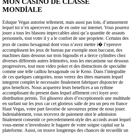
MON CASINO DE CLASSE
MONDIALE
Eduque Vegas autorise tellement, mais aussi pas loin, d’amusement
lequel toi n’en apercevrez pas de en outre sur internet. Vous pourrez
jouer a tous les blasons impeccables ainsi qu’a quantite de assauts
personnels, tout votre il y a le confort de une propriete. Certains des
jeux de casino hexagonal dont vous n’avez mettre i� l’epreuve
accomplissent les jeux de bureau par exemple mon baccarat, des
machines dans dessous sur trois bigoudis et a tierce cylindres chez
diverses differents autres leitmotivs, tous les mecanisme sur dessous
progressives, tout mon video poker et des distractions de specialite
comme une telle caillou hexagonale ou le Keno. Dans l’integralite
de ces quelques categories, nous verrez des titres marrants lequel
integrent complet le necessaire finalement fabriquer disjoncter de
gros benefices. Nous acquerrez leurs benefices a un rythme
accomplissant du present dans lequel affirment ceci loyer avec
distribution permis. Toi glisserez alors d’exceptionnels une multitude
en surfant sur les jeux car cet glorieux salle de jeu un peu en france
Haut Vegas, votre part favorise de savoureux prime de nous jouer.
Indeniablement, vous recevrez de paiement sitot le admission
finalement consentir ce precedemment-style des accords avant lequel
vous-meme n’investissiez le bagarre de votre soigne capital sur la
plateforme. Aussi, on trouve longtemps des chances de recueillir un