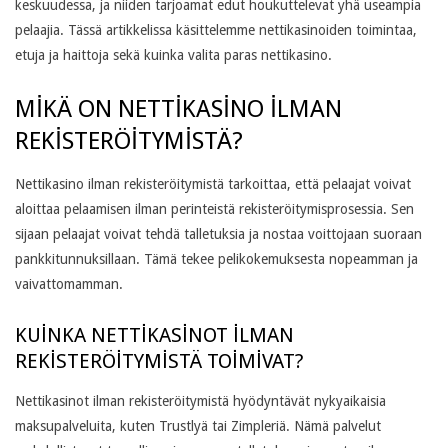
keskuudessa, ja niiden tarjoamat edut houkuttelevat yhä useampia
I
pelaajia. Tässä artikkelissa käsittelemme nettikasinoiden toimintaa,
etuja ja haittoja sekä kuinka valita paras nettikasino.
K
A
MIKÄ ON NETTIKASINO ILMAN
S
REKISTERÖITYMISTÄ?
I
Nettikasino ilman rekisteröitymistä tarkoittaa, että pelaajat voivat
N
aloittaa pelaamisen ilman perinteistä rekisteröitymisprosessia. Sen
sijaan pelaajat voivat tehdä talletuksia ja nostaa voittojaan suoraan
O
pankkitunnuksillaan. Tämä tekee pelikokemuksesta nopeamman ja
T
vaivattomamman.
I
KUINKA NETTIKASINOT ILMAN
L
REKISTERÖITYMISTÄ TOIMIVAT?
M
Nettikasinot ilman rekisteröitymistä hyödyntävät nykyaikaisia
maksupalveluita, kuten Trustlyä tai Zimpleriä. Nämä palvelut
A