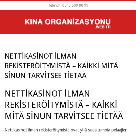
Skip
Telefon: 0545 509 80 99
to
content
PRIMARY
NAVIGATION
MENU
NETTIKASINOT ILMAN
REKISTERÖITYMISTÄ – KAIKKI MITÄ
SINUN TARVITSEE TIETÄÄ
NETTIKASINOT ILMAN
N
REKISTERÖITYMISTÄ – KAIKKI
E
MITÄ SINUN TARVITSEE TIETÄÄ
T
Nettikasinot ilman rekisteröitymistä ovat yhä suositumpia pelaajien
T