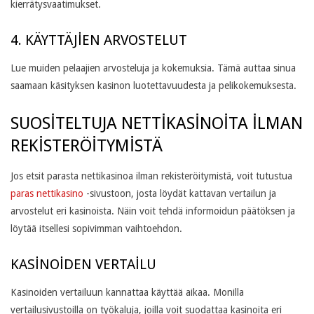
kierrätysvaatimukset.
R
V
4. KÄYTTÄJIEN ARVOSTELUT
I
Lue muiden pelaajien arvosteluja ja kokemuksia. Tämä auttaa sinua
T
saamaan käsityksen kasinon luotettavuudesta ja pelikokemuksesta.
S
SUOSITELTUJA NETTIKASINOITA ILMAN
E
REKISTERÖITYMISTÄ
E
Jos etsit parasta nettikasinoa ilman rekisteröitymistä, voit tutustua
T
paras nettikasino
-sivustoon, josta löydät kattavan vertailun ja
arvostelut eri kasinoista. Näin voit tehdä informoidun päätöksen ja
I
löytää itsellesi sopivimman vaihtoehdon.
E
KASINOIDEN VERTAILU
T
Ä
Kasinoiden vertailuun kannattaa käyttää aikaa. Monilla
vertailusivustoilla on työkaluja, joilla voit suodattaa kasinoita eri