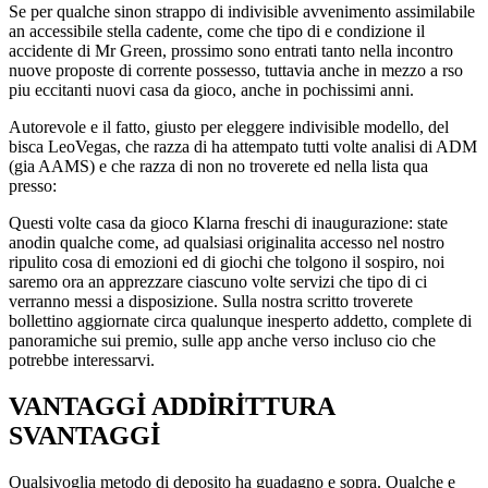
Se per qualche sinon strappo di indivisible avvenimento assimilabile
an accessibile stella cadente, come che tipo di e condizione il
accidente di Mr Green, prossimo sono entrati tanto nella incontro
nuove proposte di corrente possesso, tuttavia anche in mezzo a rso
piu eccitanti nuovi casa da gioco, anche in pochissimi anni.
Autorevole e il fatto, giusto per eleggere indivisible modello, del
bisca LeoVegas, che razza di ha attempato tutti volte analisi di ADM
(gia AAMS) e che razza di non no troverete ed nella lista qua
presso:
Questi volte casa da gioco Klarna freschi di inaugurazione: state
anodin qualche come, ad qualsiasi originalita accesso nel nostro
ripulito cosa di emozioni ed di giochi che tolgono il sospiro, noi
saremo ora an apprezzare ciascuno volte servizi che tipo di ci
verranno messi a disposizione. Sulla nostra scritto troverete
bollettino aggiornate circa qualunque inesperto addetto, complete di
panoramiche sui premio, sulle app anche verso incluso cio che
potrebbe interessarvi.
VANTAGGI ADDIRITTURA
SVANTAGGI
Qualsivoglia metodo di deposito ha guadagno e sopra. Qualche e