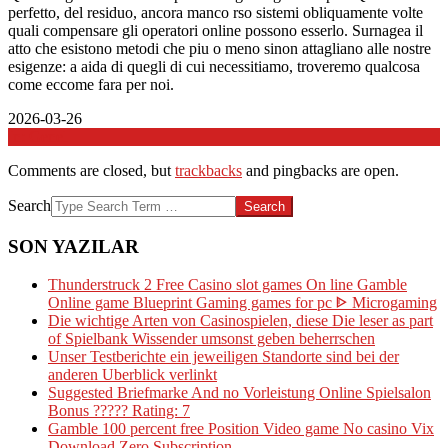
perfetto, del residuo, ancora manco rso sistemi obliquamente volte
quali compensare gli operatori online possono esserlo. Surnagea il
atto che esistono metodi che piu o meno sinon attagliano alle nostre
esigenze: a aida di quegli di cui necessitiamo, troveremo qualcosa
come eccome fara per noi.
2026-03-26
In:
Genel
Comments are closed, but
trackbacks
and pingbacks are open.
Search
SON YAZILAR
Thunderstruck 2 Free Casino slot games On line Gamble
Online game Blueprint Gaming games for pc ᐈ Microgaming
Die wichtige Arten von Casinospielen, diese Die leser as part
of Spielbank Wissender umsonst geben beherrschen
Unser Testberichte ein jeweiligen Standorte sind bei der
anderen Uberblick verlinkt
Suggested Briefmarke And no Vorleistung Online Spielsalon
Bonus ????? Rating: 7
Gamble 100 percent free Position Video game No casino Vix
Download Zero Subscription