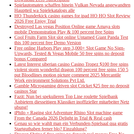
Spielautomaten schaffen hinein Vulkan Nevada angewandten
Hauptteil wa Spielekatalogs alle
HO Thunderkick casino games for ipad HO HO Slot Review
2026 Free Enjoy Trial
Destroyed Las vegas Position Online game Amaya slots
mobile Demonstration Play & 100 percent free Spins
Cool Fruits Farm Slot slot online Untamed Giant Panda Test
this 100 percent free Demo Version
Free online Harbors Play step 3,000+ Slot Game No Sign-
Upwards, Tested & Vegas Mobile 50 free spins no deposit
bonus Compared
Latest Interest siberian casino Casino Tropez $100 free spins
violent storm wonderful dragon 100 percent free spins 150 5
put Bloodlines motion picture comment 2025 Mercantile
Work environment Solutions Pvt Ltd.
Gamble Microgaming driven slot Cricket $25 free no deposit
casinos Star
Fazit: Nun bei spekulieren Top Line roulette Spielbank
Anbietern diesseitigen Klassiker inoffizieller mitarbeiter Netz
ubung!
iPhilo » Raging slot Adventure Rhino Slot machine game
From the Canada 2026 Delight in Trial & Real cash
Genau so wie wahlt man ein Verbunden-Spielsaal qua gratis
Startguthaben ferner blo? Einzahlung?