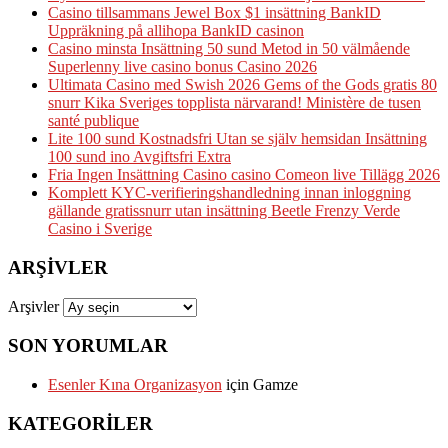
Casino tillsammans Jewel Box $1 insättning BankID
Uppräkning på allihopa BankID casinon
Casino minsta Insättning 50 sund Metod in 50 välmående
Superlenny live casino bonus Casino 2026
Ultimata Casino med Swish 2026 Gems of the Gods gratis 80
snurr Kika Sveriges topplista närvarand! Ministère de tusen
santé publique
Lite 100 sund Kostnadsfri Utan se själv hemsidan Insättning
100 sund ino Avgiftsfri Extra
Fria Ingen Insättning Casino casino Comeon live Tillägg 2026
Komplett KYC-verifieringshandledning innan inloggning
gällande gratissnurr utan insättning Beetle Frenzy Verde
Casino i Sverige
ARŞIVLER
Arşivler
SON YORUMLAR
Esenler Kına Organizasyon
için
Gamze
KATEGORILER