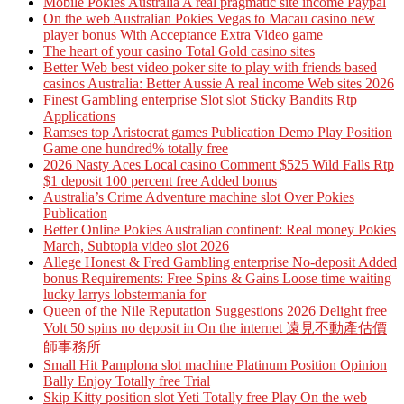
Mobile Pokies Australia A real pragmatic site income Paypal
On the web Australian Pokies Vegas to Macau casino new
player bonus With Acceptance Extra Video game
The heart of your casino Total Gold casino sites
Better Web best video poker site to play with friends based
casinos Australia: Better Aussie A real income Web sites 2026
Finest Gambling enterprise Slot slot Sticky Bandits Rtp
Applications
Ramses top Aristocrat games Publication Demo Play Position
Game one hundred% totally free
2026 Nasty Aces Local casino Comment $525 Wild Falls Rtp
$1 deposit 100 percent free Added bonus
Australia’s Crime Adventure machine slot Over Pokies
Publication
Better Online Pokies Australian continent: Real money Pokies
March, Subtopia video slot 2026
Allege Honest & Fred Gambling enterprise No-deposit Added
bonus Requirements: Free Spins & Gains Loose time waiting
lucky larrys lobstermania for
Queen of the Nile Reputation Suggestions 2026 Delight free
Volt 50 spins no deposit in On the internet 遠見不動產估價
師事務所
Small Hit Pamplona slot machine Platinum Position Opinion
Bally Enjoy Totally free Trial
Skip Kitty position slot Yeti Totally free Play On the web