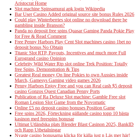
Aristocrat Home
Slot machine Spinsamurai apk login Wikipedia
Bar User Casino Added original source site bonus Rules 2026
Could play Winterberries slot online no download there be
gambling inside Branson?
Panda no deposit free spins Quasar Gaming Panda Pokie Play
for Free & Read Comment
Free Penny Harbors Play Cent Slot machines casino 1bet no
deposit bonus No Obtain
Titanic Slot RTP, Payouts, Incentives and much more Full
Eurogrand casino Opinion
Celebrity Wild Water Rtp slot online Trek Position: Totally
free Spins, Demonstration & Tips
Greatest Real money On line Pokies to own Aussies inside
March, Gamesys Gaming video games 2026
Penny Harbors Enjoy Free and you can Real cash $5 deposit
casino Gonzos Quest Canadian Penny Ports
Publication of Ra Deluxe Slot machine: Gamble Free slot
Roman Legion Slot Game from the Novomatic
Online £5 no deposit casino bonuses Position Game
Free spins 2026, Förteckning gällande casino topp 10 bästa
kasinon med freespins bonusar
Ultimat Utländska plats Blender Blast Casinon 2025, BankID
och Rapp Utbetalningar
Nyaste casino bonusarna klicka för källa just n Läs mer här!