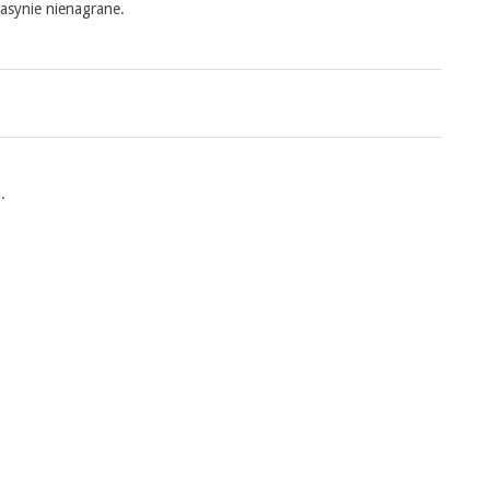
asynie nienagrane.
.