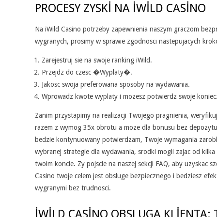
PROCESY ZYSKI NA IWILD CASINO
O
W
Na iWild Casino potrzeby zapewnienia naszym graczom bezp
wygranych, prosimy w sprawie zgodnosci nastepujacych krok
I
Zarejestruj sie na swoje ranking iWild.
A
Przejdz do czesc �Wyplaty�.
Z
Jakosc swoja preferowana sposoby na wydawania.
Wprowadz kwote wyplaty i mozesz potwierdz swoje koniec
U
Zanim przystapimy na realizacji Twojego pragnienia, weryfik
J
razem z wymog 35x obrotu a moze dla bonusu bez depozytu 
E
bedzie kontynuowany potwierdzam, Twoje wymagania zarobk
wybranej strategie dla wydawania, srodki mogli zajac od kilka 
M
twoim koncie. Zy pojscie na naszej sekcji FAQ, aby uzyskac s
Y
Casino twoje celem jest obsluge bezpiecznego i bedziesz ef
wygranymi bez trudnosci.
S
I
IWILD CASINO OBSLUGA KLIENTA: 