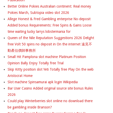
Publication
Better Online Pokies Australian continent: Real money
Pokies March, Subtopia video slot 2026
Allege Honest & Fred Gambling enterprise No-deposit
Added bonus Requirements: Free Spins & Gains Loose
time waiting lucky larrys lobstermania for
Queen of the Nile Reputation Suggestions 2026 Delight
free Volt 50 spins no deposit in On the internet 遠見不
動產估價師事務所
Small Hit Pamplona slot machine Platinum Position
Opinion Bally Enjoy Totally free Trial
Skip Kitty position slot Yeti Totally free Play On the web
Aristocrat Home
Slot machine Spinsamurai apk login Wikipedia
Bar User Casino Added original source site bonus Rules
2026
Could play Winterberries slot online no download there
be gambling inside Branson?