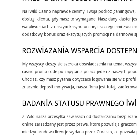
E
Na iWild Casino naprawde cenimy Twoja podroz gamingowa, 
N
obslugi klienta, gdy masz to wymagane. Nasz dany klaster je
watpliwosciach z naszym kasyno online, i szczegolami zwiaz
A
dodatkowy bonus oraz ekscytujacych promocji na darmowe s
Z
ROZWIAZANIA WSPARCIA DOSTEPN
A
P
My wszyscy cieszy sie szeroka doswiadczenia na temat wszys
casino promo code po zapytania polacz jeden z naszych popula
E
Chociaz, czy masz pytania dotyczace logowania sie w z profil i
W
znacznie deposit motywacja, nasza firma jest tutaj, zaofer
N
BADANIA STATUSU PRAWNEGO IWIL
I
Z iWild nasza przesylka zawiasach od dostarczaniu bezpieczn
E
online zarzadzany jest przez prawa, ktore pozwalaja graczo
N
miedzynarodowa licencje wydana przez Curacao, co pozwala p