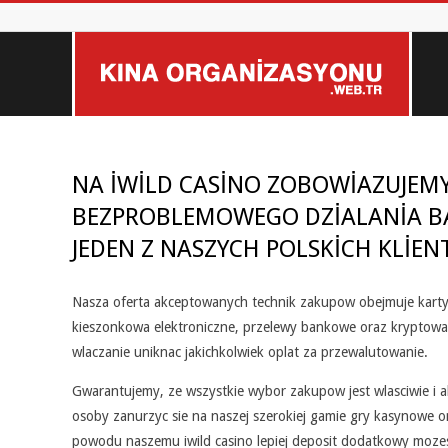
Skip
to
content
NA IWILD CASINO ZOBOWIAZUJEMY
BEZPROBLEMOWEGO DZIALANIA 
JEDEN Z NASZYCH POLSKICH KLIE
Nasza oferta akceptowanych technik zakupow obejmuje kart
N
kieszonkowa elektroniczne, przelewy bankowe oraz kryptowal
wlaczanie uniknac jakichkolwiek oplat za przewalutowanie.
A
Gwarantujemy, ze wszystkie wybor zakupow jest wlasciwie i al
I
osoby zanurzyc sie na naszej szerokiej gamie gry kasynowe on
W
powodu naszemu iwild casino lepiej deposit dodatkowy mozes