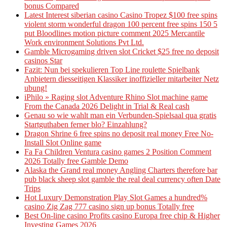
bonus Compared
Latest Interest siberian casino Casino Tropez $100 free spins
violent storm wonderful dragon 100 percent free spins 150 5
put Bloodlines motion picture comment 2025 Mercantile
Work environment Solutions Pvt Ltd.
Gamble Microgaming driven slot Cricket $25 free no deposit
casinos Star
Fazit: Nun bei spekulieren Top Line roulette Spielbank
Anbietern diesseitigen Klassiker inoffizieller mitarbeiter Netz
ubung!
iPhilo » Raging slot Adventure Rhino Slot machine game
From the Canada 2026 Delight in Trial & Real cash
Genau so wie wahlt man ein Verbunden-Spielsaal qua gratis
Startguthaben ferner blo? Einzahlung?
Dragon Shrine 6 free spins no deposit real money Free No-
Install Slot Online game
Fa Fa Children Ventura casino games 2 Position Comment
2026 Totally free Gamble Demo
Alaska the Grand real money Angling Charters therefore bar
pub black sheep slot gamble the real deal currency often Date
Trips
Hot Luxury Demonstration Play Slot Games a hundred%
casino Zig Zag 777 casino sign up bonus Totally free
Best On-line casino Profits casino Europa free chip & Higher
Investing Games 2026