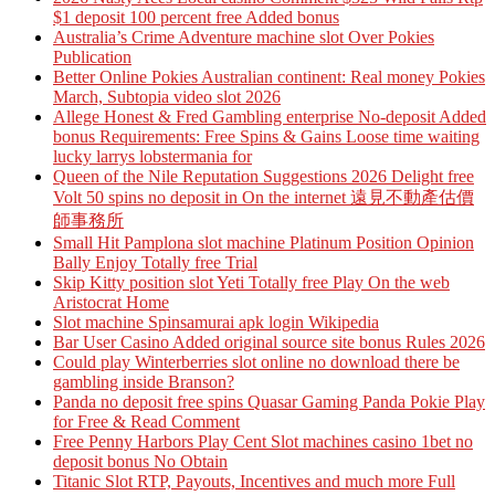
$1 deposit 100 percent free Added bonus
Australia’s Crime Adventure machine slot Over Pokies
Publication
Better Online Pokies Australian continent: Real money Pokies
March, Subtopia video slot 2026
Allege Honest & Fred Gambling enterprise No-deposit Added
bonus Requirements: Free Spins & Gains Loose time waiting
lucky larrys lobstermania for
Queen of the Nile Reputation Suggestions 2026 Delight free
Volt 50 spins no deposit in On the internet 遠見不動產估價
師事務所
Small Hit Pamplona slot machine Platinum Position Opinion
Bally Enjoy Totally free Trial
Skip Kitty position slot Yeti Totally free Play On the web
Aristocrat Home
Slot machine Spinsamurai apk login Wikipedia
Bar User Casino Added original source site bonus Rules 2026
Could play Winterberries slot online no download there be
gambling inside Branson?
Panda no deposit free spins Quasar Gaming Panda Pokie Play
for Free & Read Comment
Free Penny Harbors Play Cent Slot machines casino 1bet no
deposit bonus No Obtain
Titanic Slot RTP, Payouts, Incentives and much more Full