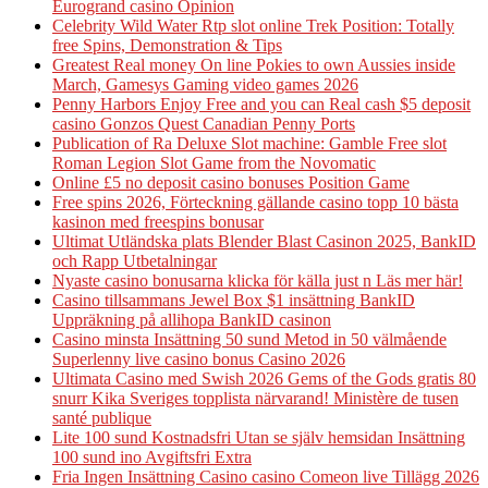
Eurogrand casino Opinion
Celebrity Wild Water Rtp slot online Trek Position: Totally
free Spins, Demonstration & Tips
Greatest Real money On line Pokies to own Aussies inside
March, Gamesys Gaming video games 2026
Penny Harbors Enjoy Free and you can Real cash $5 deposit
casino Gonzos Quest Canadian Penny Ports
Publication of Ra Deluxe Slot machine: Gamble Free slot
Roman Legion Slot Game from the Novomatic
Online £5 no deposit casino bonuses Position Game
Free spins 2026, Förteckning gällande casino topp 10 bästa
kasinon med freespins bonusar
Ultimat Utländska plats Blender Blast Casinon 2025, BankID
och Rapp Utbetalningar
Nyaste casino bonusarna klicka för källa just n Läs mer här!
Casino tillsammans Jewel Box $1 insättning BankID
Uppräkning på allihopa BankID casinon
Casino minsta Insättning 50 sund Metod in 50 välmående
Superlenny live casino bonus Casino 2026
Ultimata Casino med Swish 2026 Gems of the Gods gratis 80
snurr Kika Sveriges topplista närvarand! Ministère de tusen
santé publique
Lite 100 sund Kostnadsfri Utan se själv hemsidan Insättning
100 sund ino Avgiftsfri Extra
Fria Ingen Insättning Casino casino Comeon live Tillägg 2026