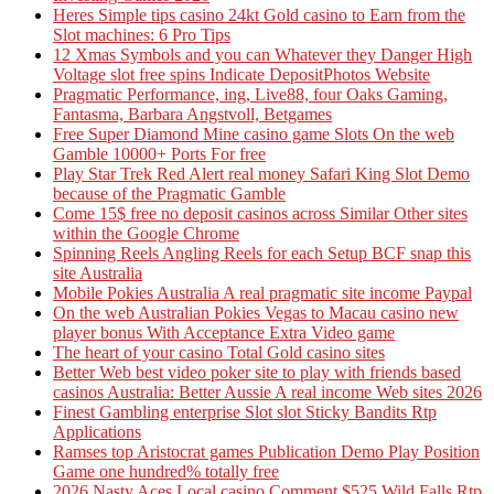
Heres Simple tips casino 24kt Gold casino to Earn from the
Slot machines: 6 Pro Tips
12 Xmas Symbols and you can Whatever they Danger High
Voltage slot free spins Indicate DepositPhotos Website
Pragmatic Performance, ing, Live88, four Oaks Gaming,
Fantasma, Barbara Angstvoll, Betgames
Free Super Diamond Mine casino game Slots On the web
Gamble 10000+ Ports For free
Play Star Trek Red Alert real money Safari King Slot Demo
because of the Pragmatic Gamble
Come 15$ free no deposit casinos across Similar Other sites
within the Google Chrome
Spinning Reels Angling Reels for each Setup BCF snap this
site Australia
Mobile Pokies Australia A real pragmatic site income Paypal
On the web Australian Pokies Vegas to Macau casino new
player bonus With Acceptance Extra Video game
The heart of your casino Total Gold casino sites
Better Web best video poker site to play with friends based
casinos Australia: Better Aussie A real income Web sites 2026
Finest Gambling enterprise Slot slot Sticky Bandits Rtp
Applications
Ramses top Aristocrat games Publication Demo Play Position
Game one hundred% totally free
2026 Nasty Aces Local casino Comment $525 Wild Falls Rtp