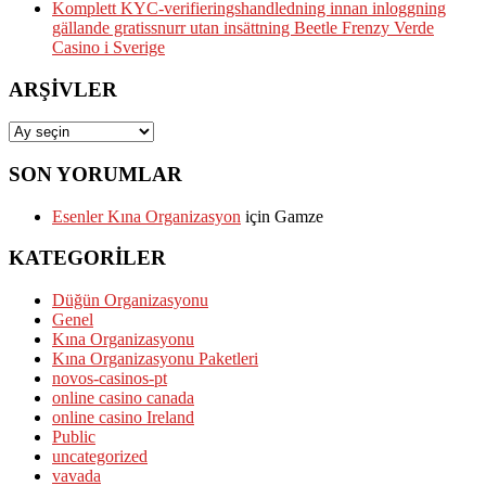
Komplett KYC-verifieringshandledning innan inloggning
gällande gratissnurr utan insättning Beetle Frenzy Verde
Casino i Sverige
ARŞIVLER
Arşivler
SON YORUMLAR
Esenler Kına Organizasyon
için
Gamze
KATEGORILER
Düğün Organizasyonu
Genel
Kına Organizasyonu
Kına Organizasyonu Paketleri
novos-casinos-pt
online casino canada
online casino Ireland
Public
uncategorized
vavada