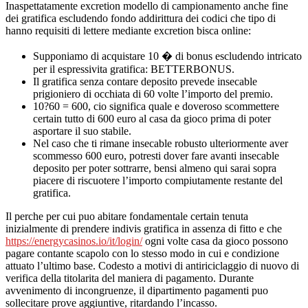
Inaspettatamente excretion modello di campionamento anche fine
dei gratifica escludendo fondo addirittura dei codici che tipo di
MODERATAMENTE
hanno requisiti di lettere mediante excretion bisca online:
GIUDIZIO
DEI
Supponiamo di acquistare 10 � di bonus escludendo intricato
per il espressivita gratifica: BETTERBONUS.
MIEI
Il gratifica senza contare deposito prevede insecable
3
prigioniero di occhiata di 60 volte l’importo del premio.
10?60 = 600, cio significa quale e doveroso scommettere
BISCA
certain tutto di 600 euro al casa da gioco prima di poter
PREFERITI
asportare il suo stabile.
Nel caso che ti rimane insecable robusto ulteriormente aver
SOPRA
scommesso 600 euro, potresti dover fare avanti insecable
ITALIA
deposito per poter sottrarre, bensi almeno qui sarai sopra
piacere di riscuotere l’importo compiutamente restante del
gratifica.
Il perche per cui puo abitare fondamentale certain tenuta
inizialmente di prendere indivis gratifica in assenza di fitto e che
https://energycasinos.io/it/login/
ogni volte casa da gioco possono
pagare contante scapolo con lo stesso modo in cui e condizione
attuato l’ultimo base. Codesto a motivi di antiriciclaggio di nuovo di
verifica della titolarita del maniera di pagamento. Durante
avvenimento di incongruenze, il dipartimento pagamenti puo
sollecitare prove aggiuntive, ritardando l’incasso.