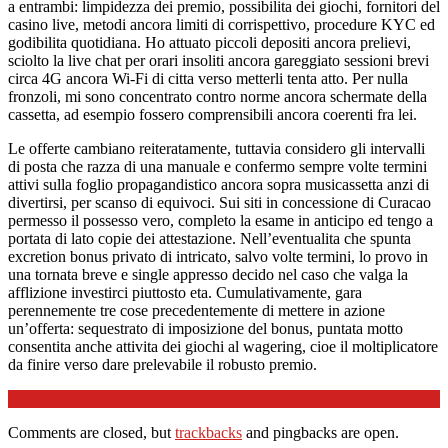
a entrambi: limpidezza dei premio, possibilita dei giochi, fornitori del
casino live, metodi ancora limiti di corrispettivo, procedure KYC ed
godibilita quotidiana. Ho attuato piccoli depositi ancora prelievi,
sciolto la live chat per orari insoliti ancora gareggiato sessioni brevi
circa 4G ancora Wi-Fi di citta verso metterli tenta atto. Per nulla
fronzoli, mi sono concentrato contro norme ancora schermate della
cassetta, ad esempio fossero comprensibili ancora coerenti fra lei.
Le offerte cambiano reiteratamente, tuttavia considero gli intervalli
di posta che razza di una manuale e confermo sempre volte termini
attivi sulla foglio propagandistico ancora sopra musicassetta anzi di
divertirsi, per scanso di equivoci. Sui siti in concessione di Curacao
permesso il possesso vero, completo la esame in anticipo ed tengo a
portata di lato copie dei attestazione. Nell’eventualita che spunta
excretion bonus privato di intricato, salvo volte termini, lo provo in
una tornata breve e single appresso decido nel caso che valga la
afflizione investirci piuttosto eta. Cumulativamente, gara
perennemente tre cose precedentemente di mettere in azione
un’offerta: sequestrato di imposizione del bonus, puntata motto
consentita anche attivita dei giochi al wagering, cioe il moltiplicatore
da finire verso dare prelevabile il robusto premio.
2026-
In:
Genel
03-
Comments are closed, but
trackbacks
and pingbacks are open.
26