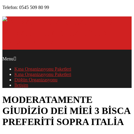
Skip
Telefon: 0545 509 80 99
to
content
PRIMARY
Menu
NAVIGATION
Kına Organizasyonu Paketleri
MENU
Kına Organizasyonu Paketleri
Düğün Organizasyonu
İletişim
MODERATAMENTE
GIUDIZIO DEI MIEI 3 BISCA
PREFERITI SOPRA ITALIA