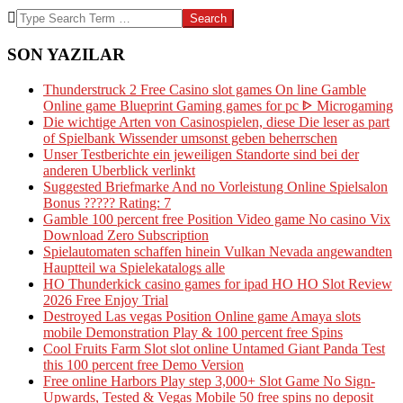
Search
SON YAZILAR
Thunderstruck 2 Free Casino slot games On line Gamble
Online game Blueprint Gaming games for pc ᐈ Microgaming
Die wichtige Arten von Casinospielen, diese Die leser as part
of Spielbank Wissender umsonst geben beherrschen
Unser Testberichte ein jeweiligen Standorte sind bei der
anderen Uberblick verlinkt
Suggested Briefmarke And no Vorleistung Online Spielsalon
Bonus ????? Rating: 7
Gamble 100 percent free Position Video game No casino Vix
Download Zero Subscription
Spielautomaten schaffen hinein Vulkan Nevada angewandten
Hauptteil wa Spielekatalogs alle
HO Thunderkick casino games for ipad HO HO Slot Review
2026 Free Enjoy Trial
Destroyed Las vegas Position Online game Amaya slots
mobile Demonstration Play & 100 percent free Spins
Cool Fruits Farm Slot slot online Untamed Giant Panda Test
this 100 percent free Demo Version
Free online Harbors Play step 3,000+ Slot Game No Sign-
Upwards, Tested & Vegas Mobile 50 free spins no deposit