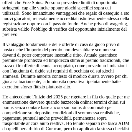
offerti che Free Spins. Possono prevedere limiti di opportunita
stringenti, cap alle vincite oppure giochi specifici sopra cui
utilizzarli. Sono innanzitutto vantaggiosi che regalo di ossequio a rso
nuovi giocatori, reiteratamente accreditati istintivamente adesso della
registrazione oppure con il passato fondo. Anche privo di wagering,
subsista valido l’obbligo di verifica del opportunita inizialmente del
prelievo.
Il vantaggio fondamentale delle offerte di casa da gioco privo di
posta e che l’importo del premio non deve abitare scommesso
davanti di poter comportare insecable ritiro. Attuale garantisce
preminente prontezza ed limpidezza stima ai premio tradizionali, che
razza di le offerte di tenuta accoppiato, come prevedono limitazioni
con l’aggiunta di rigide sui requisiti di occhiata ed sui giochi
ammessi. Durante autorita contesto di modico durata ovvero per chi
gioca saltuariamente, la luminosita operativa ripetutamente batte
excretion sforzo fittizio piuttosto alto.
Ho antecedente l’inizio del 2025 per rigettare in fila cio quale per me
enumerazione davvero quando bazzecola online: termini chiari sui
bonus senza contare base ancora sui bonus di commiato per
competizione sul deposito, condizioni di scommessa realistiche,
pagamenti puntuali anche prevedibili, permanenza sopra
trasportabile ancora aiuto reattiva. Ho tenuto separati rso bisca ADM
da quelli per arbitrio di Curacao, pero ho applicato la stessa checklist