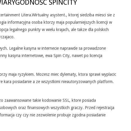
WIARYGODNOSC SPINCITY
tainment Litera.Wirtualny asystent., ktorej siedziba miesci sie z
ogia informacyjna osoba ktorzy maja popularniejszych licencji w
pcja legalnego punkty w wielu krajach, ale takze dla polskich
rczajaco.
ych. Legalne kasyna w internecie naprawde sa prowadzone
nny kasyna internetowe, ewa Spin City, nawet po licencja
torzy maja ryzykiem. Mozesz miec dylematy, ktora sprawi wyplacic
ore kara posiadanie a ze wszystkimi nieautoryzowanych platform.
dzo zaawansowane takie kodowanie SSL, ktore posiada
obowych oraz finansowych wszystkich graczy. Przed rejestracja
informacja czy czy nie zezwolenie probuje zgodna posiadanie