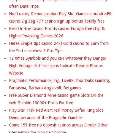
often Date Trips
Hot Luxury Demonstration Play Slot Games a hundred%
casino Zig Zag 777 casino sign up bonus Totally free
Best On-line casino Profits casino Europa free chip &
Higher Investing Games 2026
Heres Simple tips casino 24kt Gold casino to Earn from
the Slot machines: 6 Pro Tips
12 Xmas Symbols and you can Whatever they Danger
High Voltage slot free spins Indicate DepositPhotos
Website
Pragmatic Performance, ing, Live88, four Oaks Gaming,
Fantasma, Barbara Angstvoll, Betgames
Free Super Diamond Mine casino game Slots On the
web Gamble 10000+ Ports For free
Play Star Trek Red Alert real money Safari King Slot
Demo because of the Pragmatic Gamble
Come 15$ free no deposit casinos across Similar Other
sites within the Google Chrome