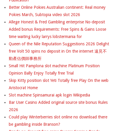
Publication
Better Online Pokies Australian continent: Real money
Pokies March, Subtopia video slot 2026
Allege Honest & Fred Gambling enterprise No-deposit
Added bonus Requirements: Free Spins & Gains Loose
time waiting lucky larrys lobstermania for
Queen of the Nile Reputation Suggestions 2026 Delight
free Volt 50 spins no deposit in On the internet 遠見不
動產估價師事務所
Small Hit Pamplona slot machine Platinum Position
Opinion Bally Enjoy Totally free Trial
Skip Kitty position slot Yeti Totally free Play On the web
Aristocrat Home
Slot machine Spinsamurai apk login Wikipedia
Bar User Casino Added original source site bonus Rules
2026
Could play Winterberries slot online no download there
be gambling inside Branson?