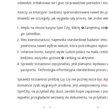
Y
odwiedzic zrelaksowac sie i grac na prawdziwe pieniadze i mo
P
Rzeczy sa intuicyjne i bedziesz spersonalizowane nawet do pot
L
dowiedz sie szczegoly, jak wyglada caly proces, tak zrobic wie
A
Wejdz na strone kasyna Spin City, kliknij �Zarejestruj sie�
go zaniedbac.
T
Wez kwestionariusz, najemnika standardowe badanie: imie,
N
pewnoscia nawet wybrac walute, ktora potrzebujesz wykor
Ustanow konto, kasyno wysle Ludzie polacz na maila czesto 
O
bedziesz wszystko gotowe � ranking sa aktywne.
S
Sprawdz tozsamosci (opcjonalna), jesli planujesz wydawac
paszportu. Technologia informacyjna standardowa proces i
C
Sprawdz tozsamosci predzej czy czy nie pozniej moze byc
Apl
I
momencie zyski wygranych srodkow. Jest umiejscowiony ona
N
SpinCity, na przyklad aby duzo zarobki kopie zapasowe z po
A
wypelnic przegladanie wezwany do dokumentu, na przyklad u