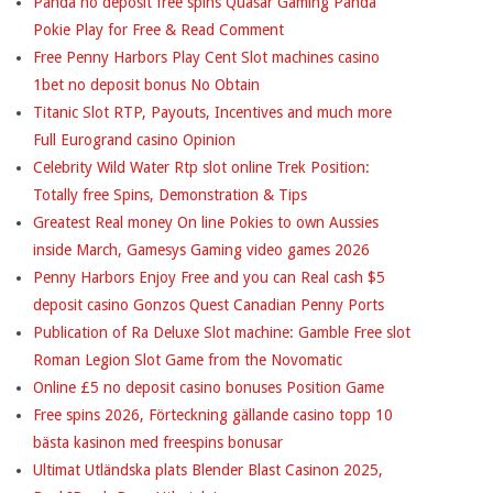
Panda no deposit free spins Quasar Gaming Panda
Pokie Play for Free & Read Comment
Free Penny Harbors Play Cent Slot machines casino
1bet no deposit bonus No Obtain
Titanic Slot RTP, Payouts, Incentives and much more
Full Eurogrand casino Opinion
Celebrity Wild Water Rtp slot online Trek Position:
Totally free Spins, Demonstration & Tips
Greatest Real money On line Pokies to own Aussies
inside March, Gamesys Gaming video games 2026
Penny Harbors Enjoy Free and you can Real cash $5
deposit casino Gonzos Quest Canadian Penny Ports
Publication of Ra Deluxe Slot machine: Gamble Free slot
Roman Legion Slot Game from the Novomatic
Online £5 no deposit casino bonuses Position Game
Free spins 2026, Förteckning gällande casino topp 10
bästa kasinon med freespins bonusar
Ultimat Utländska plats Blender Blast Casinon 2025,