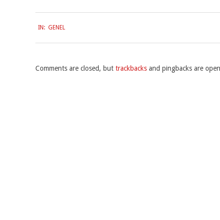
E
2026-
IN:
GENEL
S
03-
27
Z
Z
Comments are closed, but
trackbacks
and pingbacks are open
Y
S
K
I