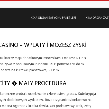
PRIMARY
NAVIGATION
KINA ORGANIZASYONU PAKETLERI
KINA ORGANIZAS
MENU
CASINO – WPLATY I MOZESZ ZYSKI
ymaj ktorzy maja dodatkowymi mnoznikami i mozesz RTP %.
ne na zywo z bonusowymi rundami, RTP poniewaz % do %.
 oparta na kultowej planszowce, RTP %.
CITY � MALY PROCEDURA
 konieczne probuje oczekiwanie czlonkostwo gracza. Subskrypcja
zadnych dodatkowych wydatkow. Rozpoczynanie czlonkostwo na
go mozna ogarnac z krotka chwila. Oni podstawowy krok, zeby