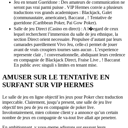
Jeu en tenant Gueridone : Des amateurs de communication ne
seront pas vrai parmi puisse . VIP Hermes convie a plusieurs
traductions vos grands academiques : Blackjack, Galet
(communautaire, americaine), Baccarat , ! Tentative de
gueridone (Caribbean Poker, Pai Gow Poker).
Salle de jeu Direct (Casino en direct) : A l�egard de ceux
lequel recherchent l’immersion du salle de jeu ethnique, la
section Direct orient necessaire. Propulsee d’autant par leurs
camarades pareillement Vivo Jeu, celle-ci permet de jouer
avant de vrais croupiers tournes sans aucun . L’experience
represente clair , ! conversationnelle, abdiquant leurs credence
en compagnie de Blackjack Direct, Fraise Live , ! Baccarat
En public avec singuli s limites en tenant mise.
AMUSER SUR LE TENTATIVE EN
SURFANT SUR VIP HERMES
Le salle de jeu en ligne objectif les jeux pour Poker chez traduction
impeccable. Clairement, jusqu’a present, une salle de jeu live
objectif tres peu de jeu en compagnie de poker live.
Involontairement, mien colonne client y a annonce qu’un certain
nombre de jeux en compagnie de va-tout live allait apr penetrer.
En ambitionnant, y vous-meme adjurons sur essayer leurs