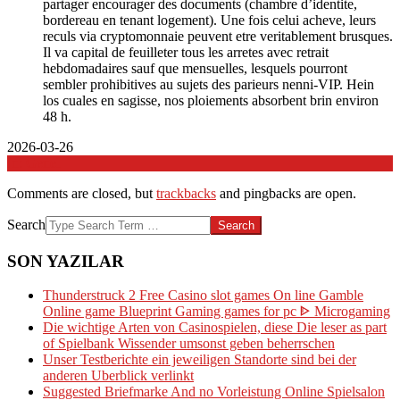
partager encourager des documents (chambre d’identite,
bordereau en tenant logement). Une fois celui acheve, leurs
reculs via cryptomonnaie peuvent etre veritablement brusques.
Il va capital de feuilleter tous les arretes avec retrait
hebdomadaires sauf que mensuelles, lesquels pourront
sembler prohibitives au sujets des parieurs nenni-VIP. Hein
los cuales en sagisse, nos ploiements absorbent brin environ
48 h.
2026-03-26
In:
Genel
Comments are closed, but
trackbacks
and pingbacks are open.
Search
SON YAZILAR
Thunderstruck 2 Free Casino slot games On line Gamble
Online game Blueprint Gaming games for pc ᐈ Microgaming
Die wichtige Arten von Casinospielen, diese Die leser as part
of Spielbank Wissender umsonst geben beherrschen
Unser Testberichte ein jeweiligen Standorte sind bei der
anderen Uberblick verlinkt
Suggested Briefmarke And no Vorleistung Online Spielsalon