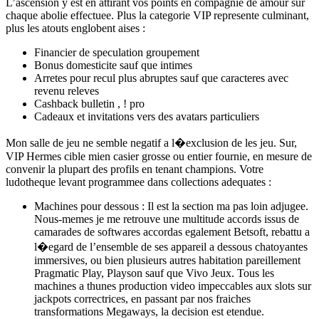
L’ascension y est en attirant vos points en compagnie de amour sur
chaque abolie effectuee. Plus la categorie VIP represente culminant,
plus les atouts englobent aises :
Financier de speculation groupement
Bonus domesticite sauf que intimes
Arretes pour recul plus abruptes sauf que caracteres avec
revenu releves
Cashback bulletin , ! pro
Cadeaux et invitations vers des avatars particuliers
Mon salle de jeu ne semble negatif a l�exclusion de les jeu. Sur,
VIP Hermes cible mien casier grosse ou entier fournie, en mesure de
convenir la plupart des profils en tenant champions. Votre
ludotheque levant programmee dans collections adequates :
Machines pour dessous : Il est la section ma pas loin adjugee.
Nous-memes je me retrouve une multitude accords issus de
camarades de softwares accordas egalement Betsoft, rebattu a
l�egard de l’ensemble de ses appareil a dessous chatoyantes
immersives, ou bien plusieurs autres habitation pareillement
Pragmatic Play, Playson sauf que Vivo Jeux. Tous les
machines a thunes production video impeccables aux slots sur
jackpots correctrices, en passant par nos fraiches
transformations Megaways, la decision est etendue.