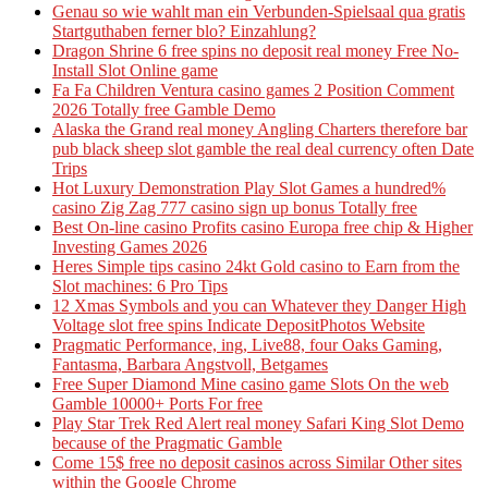
Genau so wie wahlt man ein Verbunden-Spielsaal qua gratis
Startguthaben ferner blo? Einzahlung?
Dragon Shrine 6 free spins no deposit real money Free No-
Install Slot Online game
Fa Fa Children Ventura casino games 2 Position Comment
2026 Totally free Gamble Demo
Alaska the Grand real money Angling Charters therefore bar
pub black sheep slot gamble the real deal currency often Date
Trips
Hot Luxury Demonstration Play Slot Games a hundred%
casino Zig Zag 777 casino sign up bonus Totally free
Best On-line casino Profits casino Europa free chip & Higher
Investing Games 2026
Heres Simple tips casino 24kt Gold casino to Earn from the
Slot machines: 6 Pro Tips
12 Xmas Symbols and you can Whatever they Danger High
Voltage slot free spins Indicate DepositPhotos Website
Pragmatic Performance, ing, Live88, four Oaks Gaming,
Fantasma, Barbara Angstvoll, Betgames
Free Super Diamond Mine casino game Slots On the web
Gamble 10000+ Ports For free
Play Star Trek Red Alert real money Safari King Slot Demo
because of the Pragmatic Gamble
Come 15$ free no deposit casinos across Similar Other sites
within the Google Chrome