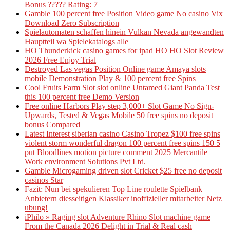
Bonus ????? Rating: 7
Gamble 100 percent free Position Video game No casino Vix
Download Zero Subscription
Spielautomaten schaffen hinein Vulkan Nevada angewandten
Hauptteil wa Spielekatalogs alle
HO Thunderkick casino games for ipad HO HO Slot Review
2026 Free Enjoy Trial
Destroyed Las vegas Position Online game Amaya slots
mobile Demonstration Play & 100 percent free Spins
Cool Fruits Farm Slot slot online Untamed Giant Panda Test
this 100 percent free Demo Version
Free online Harbors Play step 3,000+ Slot Game No Sign-
Upwards, Tested & Vegas Mobile 50 free spins no deposit
bonus Compared
Latest Interest siberian casino Casino Tropez $100 free spins
violent storm wonderful dragon 100 percent free spins 150 5
put Bloodlines motion picture comment 2025 Mercantile
Work environment Solutions Pvt Ltd.
Gamble Microgaming driven slot Cricket $25 free no deposit
casinos Star
Fazit: Nun bei spekulieren Top Line roulette Spielbank
Anbietern diesseitigen Klassiker inoffizieller mitarbeiter Netz
ubung!
iPhilo » Raging slot Adventure Rhino Slot machine game
From the Canada 2026 Delight in Trial & Real cash