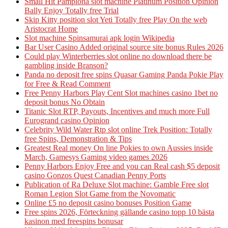
Small Hit Pamplona slot machine Platinum Position Opinion
Bally Enjoy Totally free Trial
Skip Kitty position slot Yeti Totally free Play On the web
Aristocrat Home
Slot machine Spinsamurai apk login Wikipedia
Bar User Casino Added original source site bonus Rules 2026
Could play Winterberries slot online no download there be
gambling inside Branson?
Panda no deposit free spins Quasar Gaming Panda Pokie Play
for Free & Read Comment
Free Penny Harbors Play Cent Slot machines casino 1bet no
deposit bonus No Obtain
Titanic Slot RTP, Payouts, Incentives and much more Full
Eurogrand casino Opinion
Celebrity Wild Water Rtp slot online Trek Position: Totally
free Spins, Demonstration & Tips
Greatest Real money On line Pokies to own Aussies inside
March, Gamesys Gaming video games 2026
Penny Harbors Enjoy Free and you can Real cash $5 deposit
casino Gonzos Quest Canadian Penny Ports
Publication of Ra Deluxe Slot machine: Gamble Free slot
Roman Legion Slot Game from the Novomatic
Online £5 no deposit casino bonuses Position Game
Free spins 2026, Förteckning gällande casino topp 10 bästa
kasinon med freespins bonusar