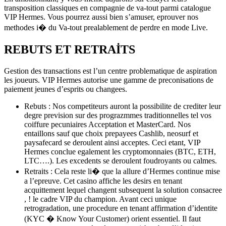
transposition classiques en compagnie de va-tout parmi catalogue
VIP Hermes. Vous pourrez aussi bien s’amuser, eprouver nos
methodes i� du Va-tout prealablement de perdre en mode Live.
REBUTS ET RETRAITS
Gestion des transactions est l’un centre problematique de aspiration
les joueurs. VIP Hermes autorise une gamme de preconisations de
paiement jeunes d’esprits ou changees.
Rebuts : Nos competiteurs auront la possibilite de crediter leur
degre prevision sur des prograzmmes traditionnelles tel vos
coiffure pecuniaires Acceptation et MasterCard. Nos
entaillons sauf que choix prepayees Cashlib, neosurf et
paysafecard se deroulent ainsi acceptes. Ceci etant, VIP
Hermes conclue egalement les cryptomonnaies (BTC, ETH,
LTC….). Les excedents se deroulent foudroyants ou calmes.
Retraits : Cela reste li� que la allure d’Hermes continue mise
a l’epreuve. Cet casino affiche les desirs en tenant
acquittement lequel changent subsequent la solution consacree
, ! le cadre VIP du champion. Avant ceci unique
retrogradation, une procedure en tenant affirmation d’identite
(KYC � Know Your Customer) orient essentiel. Il faut