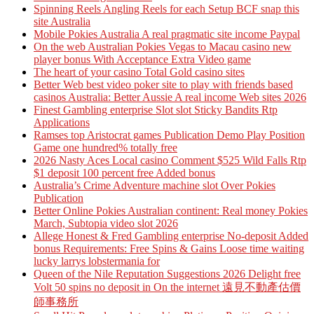
Spinning Reels Angling Reels for each Setup BCF snap this
site Australia
Mobile Pokies Australia A real pragmatic site income Paypal
On the web Australian Pokies Vegas to Macau casino new
player bonus With Acceptance Extra Video game
The heart of your casino Total Gold casino sites
Better Web best video poker site to play with friends based
casinos Australia: Better Aussie A real income Web sites 2026
Finest Gambling enterprise Slot slot Sticky Bandits Rtp
Applications
Ramses top Aristocrat games Publication Demo Play Position
Game one hundred% totally free
2026 Nasty Aces Local casino Comment $525 Wild Falls Rtp
$1 deposit 100 percent free Added bonus
Australia’s Crime Adventure machine slot Over Pokies
Publication
Better Online Pokies Australian continent: Real money Pokies
March, Subtopia video slot 2026
Allege Honest & Fred Gambling enterprise No-deposit Added
bonus Requirements: Free Spins & Gains Loose time waiting
lucky larrys lobstermania for
Queen of the Nile Reputation Suggestions 2026 Delight free
Volt 50 spins no deposit in On the internet 遠見不動產估價
師事務所