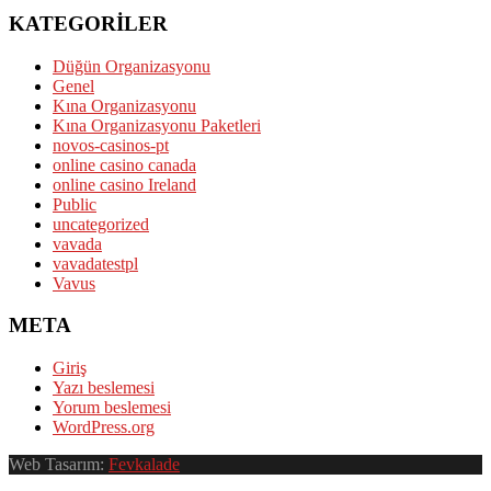
KATEGORILER
Düğün Organizasyonu
Genel
Kına Organizasyonu
Kına Organizasyonu Paketleri
novos-casinos-pt
online casino canada
online casino Ireland
Public
uncategorized
vavada
vavadatestpl
Vavus
META
Giriş
Yazı beslemesi
Yorum beslemesi
WordPress.org
Web Tasarım:
Fevkalade