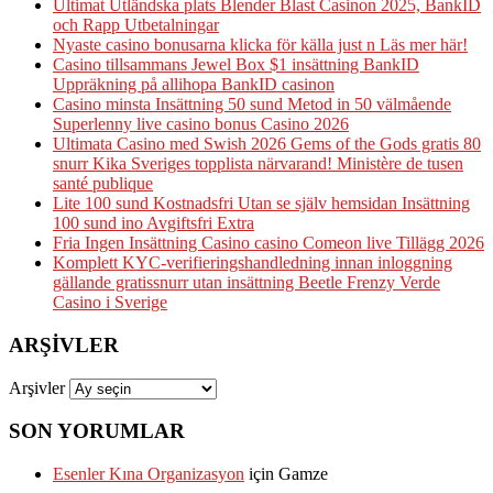
Ultimat Utländska plats Blender Blast Casinon 2025, BankID
och Rapp Utbetalningar
Nyaste casino bonusarna klicka för källa just n Läs mer här!
Casino tillsammans Jewel Box $1 insättning BankID
Uppräkning på allihopa BankID casinon
Casino minsta Insättning 50 sund Metod in 50 välmående
Superlenny live casino bonus Casino 2026
Ultimata Casino med Swish 2026 Gems of the Gods gratis 80
snurr Kika Sveriges topplista närvarand! Ministère de tusen
santé publique
Lite 100 sund Kostnadsfri Utan se själv hemsidan Insättning
100 sund ino Avgiftsfri Extra
Fria Ingen Insättning Casino casino Comeon live Tillägg 2026
Komplett KYC-verifieringshandledning innan inloggning
gällande gratissnurr utan insättning Beetle Frenzy Verde
Casino i Sverige
ARŞIVLER
Arşivler
SON YORUMLAR
Esenler Kına Organizasyon
için
Gamze