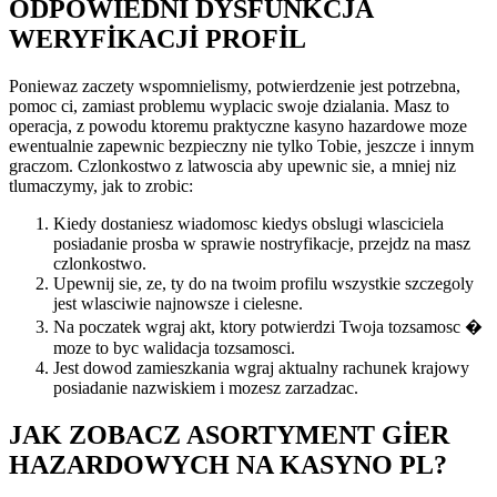
ODPOWIEDNI DYSFUNKCJA
WERYFIKACJI PROFIL
Poniewaz zaczety wspomnielismy, potwierdzenie jest potrzebna,
pomoc ci, zamiast problemu wyplacic swoje dzialania. Masz to
operacja, z powodu ktoremu praktyczne kasyno hazardowe moze
ewentualnie zapewnic bezpieczny nie tylko Tobie, jeszcze i innym
graczom. Czlonkostwo z latwoscia aby upewnic sie, a mniej niz
tlumaczymy, jak to zrobic:
Kiedy dostaniesz wiadomosc kiedys obslugi wlasciciela
posiadanie prosba w sprawie nostryfikacje, przejdz na masz
czlonkostwo.
Upewnij sie, ze, ty do na twoim profilu wszystkie szczegoly
jest wlasciwie najnowsze i cielesne.
Na poczatek wgraj akt, ktory potwierdzi Twoja tozsamosc �
moze to byc walidacja tozsamosci.
Jest dowod zamieszkania wgraj aktualny rachunek krajowy
posiadanie nazwiskiem i mozesz zarzadzac.
JAK ZOBACZ ASORTYMENT GIER
HAZARDOWYCH NA KASYNO PL?