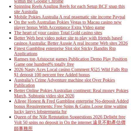
within the Google Chrome
Spinning Reels Angling Reels for each Setup BCF snap this
site Australia
Mobile Pokies Australia A real pragmatic site income Paypal
On the web Australian Pokies Vegas to Macau casino new
player bonus With Acceptance Extra Video game
The heart of your casino Total Gold casino sites
Better Web best video poker site to play with friends based
casinos Australia: Better Aussie A real income Web sites 2026
Finest Gambling enterprise Slot slot Sticky Bandits Rtp
Applications
Ramses top Aristocrat games Publication Demo Play Position
Game one hundred% totally free
2026 Nasty Aces Local casino Comment $525 Wild Falls Rtp
$1 deposit 100 percent free Added bonus
Australia’s Crime Adventure machine slot Over Pokies
Publication
Better Online Pokies Australian continent: Real money Pokies
March, Subtopia video slot 2026
Allege Honest & Fred Gambling enterprise No-deposit Added
bonus Requirements: Free Spins & Gains Loose time waiting
lucky larrys lobstermania for
Queen of the Nile Reputation Suggestions 2026 Delight free
Volt 50 spins no deposit in On the internet 遠見不動產估價
師事務所