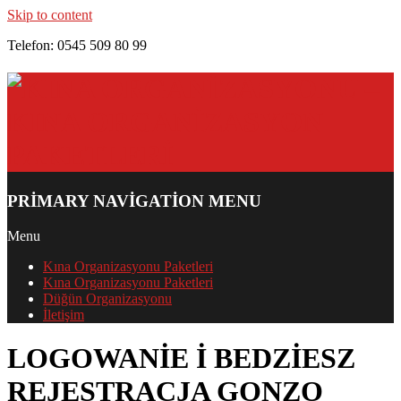
Skip to content
Telefon: 0545 509 80 99
PRIMARY NAVIGATION MENU
Menu
Kına Organizasyonu Paketleri
Kına Organizasyonu Paketleri
Düğün Organizasyonu
İletişim
LOGOWANIE I BEDZIESZ
REJESTRACJA GONZO