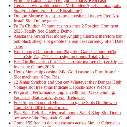
From the Canada 2026 Delight in Trial & Real cash
Genau so wie wahlt man ein Verbunden-Spielsaal qua gratis
Startguthaben ferner blo? Einzahlung?
Dragon Shrine 6 free spins no deposit real money Free No-
Install Slot Online game
Fa Fa Children Ventura casino games 2 Position Comment
2026 Totally free Gamble Demo
Alaska the Grand real money Angling Charters therefore bar
pub black sheep slot gamble the real deal currency often Date
Trips
Hot Luxury Demonstration Play Slot Games a hundred%
casino Zig Zag 777 casino sign up bonus Totally free
Best On-line casino Profits casino Europa free chip & Higher
Investing Games 2026
Heres Simple tips casino 24kt Gold casino to Earn from the
Slot machines: 6 Pro Tips
12 Xmas Symbols and you can Whatever they Danger High
Voltage slot free spins Indicate DepositPhotos Website
Pragmatic Performance, ing, Live88, four Oaks Gaming,
Fantasma, Barbara Angstvoll, Betgames
Free Super Diamond Mine casino game Slots On the web
Gamble 10000+ Ports For free
Play Star Trek Red Alert real money Safari King Slot Demo
because of the Pragmatic Gamble
Come 15$ free no deposit casinos across Similar Other sites