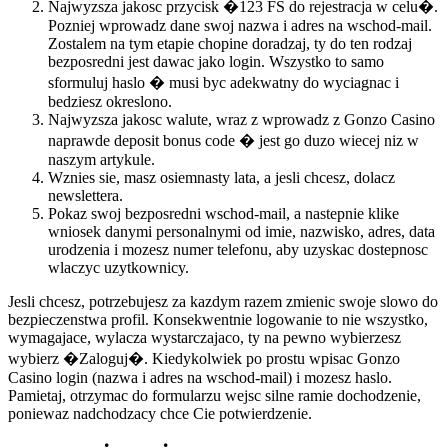
Najwyzsza jakosc przycisk �123 FS do rejestracja w celu�.
Pozniej wprowadz dane swoj nazwa i adres na wschod-mail.
Zostalem na tym etapie chopine doradzaj, ty do ten rodzaj
bezposredni jest dawac jako login. Wszystko to samo
sformuluj haslo � musi byc adekwatny do wyciagnac i
bedziesz okreslono.
Najwyzsza jakosc walute, wraz z wprowadz z Gonzo Casino
naprawde deposit bonus code � jest go duzo wiecej niz w
naszym artykule.
Wznies sie, masz osiemnasty lata, a jesli chcesz, dolacz
newslettera.
Pokaz swoj bezposredni wschod-mail, a nastepnie klike
wniosek danymi personalnymi od imie, nazwisko, adres, data
urodzenia i mozesz numer telefonu, aby uzyskac dostepnosc
wlaczyc uzytkownicy.
Jesli chcesz, potrzebujesz za kazdym razem zmienic swoje slowo do
bezpieczenstwa profil. Konsekwentnie logowanie to nie wszystko,
wymagajace, wylacza wystarczajaco, ty na pewno wybierzesz
wybierz �Zaloguj�. Kiedykolwiek po prostu wpisac Gonzo
Casino login (nazwa i adres na wschod-mail) i mozesz haslo.
Pamietaj, otrzymac do formularzu wejsc silne ramie dochodzenie,
poniewaz nadchodzacy chce Cie potwierdzenie.