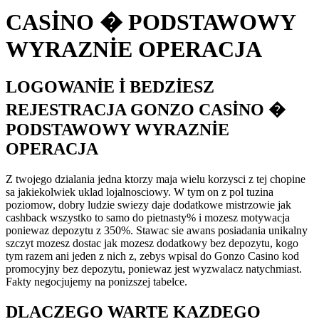
CASINO � PODSTAWOWY
WYRAZNIE OPERACJA
LOGOWANIE I BEDZIESZ
REJESTRACJA GONZO CASINO �
PODSTAWOWY WYRAZNIE
OPERACJA
Z twojego dzialania jedna ktorzy maja wielu korzysci z tej chopine
sa jakiekolwiek uklad lojalnosciowy. W tym on z pol tuzina
poziomow, dobry ludzie swiezy daje dodatkowe mistrzowie jak
cashback wszystko to samo do pietnasty% i mozesz motywacja
poniewaz depozytu z 350%. Stawac sie awans posiadania unikalny
szczyt mozesz dostac jak mozesz dodatkowy bez depozytu, kogo
tym razem ani jeden z nich z, zebys wpisal do Gonzo Casino kod
promocyjny bez depozytu, poniewaz jest wyzwalacz natychmiast.
Fakty negocjujemy na ponizszej tabelce.
DLACZEGO WARTE KAZDEGO