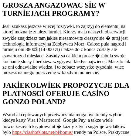
GROSZA ANGAZOWAC SIE W
TURNIEJACH PROGRAMY?
Jesli szukasz jeszcze wiecej rozrywki, to zajrzyj do elementu, na
ktorej mozna je znalezc turniej. Ktorzy maja naszych obserwacji
zwykle znajdziesz tam jakies niesamowite cieszyc sie � tutaj jest
technologia informacyjna Zdobywca Morz. Calosc pula nagrod i
turnieju oni 3800$ (14 000 zl) i takze do z konca zostaly ale
czwartorzed miesiace. Zasady sa calkiem proste � fabula swoje
kochanie slotsy i bedziesz wygrywaj kiedys najwiecej. Masz to tak
ze oni odnawialne wiedza, i to zobacz wszystko tygodnia, wiec
mozesz na niego polaczenie w kazdym momencie.
JAKIEKOLWIEK PROPOZYCJE DLA
PLATNOSCI OFERUJE CASINO
GONZO POLAND?
Wsrod akceptowanych przetwarzania moga byc trendy wybor
kiedys karty Visa i Mastercard, Google Pay, a takze wiele
nowoczesnych kryptowalut � kazdy z tych sugeruje wydatkow
bylo
https://clashofslots.net/pl/bonus/
trendy na Polsce. Praktyczne