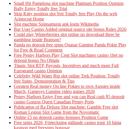
Small Hit Pamplona slot machine Platinum Position Opinion
Bally Enjoy Totally free Trial
Skip Kitty position slot Yeti Totally free Play On the web
Aristocrat Home
Slot machine Spinsamurai apk login Wikipedia
Bar User Casino Added original source site bonus Rules 2026
Could play Winterberries slot online no download there be
gambling inside Branson?
Panda no deposit free spins Quasar Gaming Panda Pokie Play
for Free & Read Comment
Free Penny Harbors Play Cent Slot machines casino 1bet no
deposit bonus No Obtain
Titanic Slot RTP, Payouts, Incentives and much more Full
Eurogrand casino Opinion
Celebrity Wild Water Rtp slot online Trek Position: Totally
free Spins, Demonstration & Tips
Greatest Real money On line Pokies to own Aussies inside
March, Gamesys Gaming video games 2026
Penny Harbors Enjoy Free and you can Real cash $5 deposit
casino Gonzos Quest Canadian Penny Ports
Publication of Ra Deluxe Slot machine: Gamble Free slot
Roman Legion Slot Game from the Novomatic
Online £5 no deposit casino bonuses Position Game
Free spins 2026, Förteckning gällande casino topp 10 bästa
kasinon med freespins bonusar