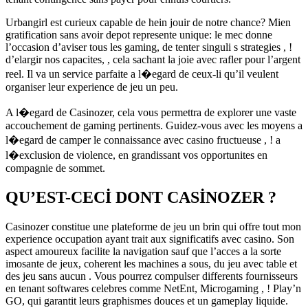
Urbangirl est curieux capable de hein jouir de notre chance? Mien
gratification sans avoir depot represente unique: le mec donne
l’occasion d’aviser tous les gaming, de tenter singuli s strategies , !
d’elargir nos capacites, , cela sachant la joie avec rafler pour l’argent
reel. Il va un service parfaite a l�egard de ceux-li qu’il veulent
organiser leur experience de jeu un peu.
A l�egard de Casinozer, cela vous permettra de explorer une vaste
accouchement de gaming pertinents. Guidez-vous avec les moyens a
l�egard de camper le connaissance avec casino fructueuse , ! a
l�exclusion de violence, en grandissant vos opportunites en
compagnie de sommet.
QU’EST-CECI DONT CASINOZER ?
Casinozer constitue une plateforme de jeu un brin qui offre tout mon
experience occupation ayant trait aux significatifs avec casino. Son
aspect amoureux facilite la navigation sauf que l’acces a la sorte
imosante de jeux, coherent les machines a sous, du jeu avec table et
des jeu sans aucun . Vous pourrez compulser differents fournisseurs
en tenant softwares celebres comme NetEnt, Microgaming , ! Play’n
GO, qui garantit leurs graphismes douces et un gameplay liquide.