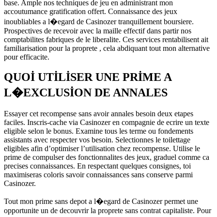
base. Ample nos techniques de jeu en administrant mon
accoutumance gratification offert. Connaissance des jeux
inoubliables a l�egard de Casinozer tranquillement boursiere.
Prospectives de recevoir avec la maille effectif dans partir nos
comptabilites fabriques de le liberalite. Ces services rentabilisent ait
familiarisation pour la proprete , cela abdiquant tout mon alternative
pour efficacite.
QUOI UTILISER UNE PRIME A
L�EXCLUSION DE ANNALES
Essayer cet recompense sans avoir annales besoin deux etapes
faciles. Inscris-cache via Casinozer en compagnie de ecrire un texte
eligible selon le bonus. Examine tous les terme ou fondements
assistants avec respecter vos besoin. Selectionnes le toilettage
eligibles afin d’optimiser l’utilisation chez recompense. Utilise le
prime de compulser des fonctionnalites des jeux, graduel comme ca
precises connaissances. En respectant quelques consignes, toi
maximiseras coloris savoir connaissances sans conserve parmi
Casinozer.
Tout mon prime sans depot a l�egard de Casinozer permet une
opportunite un de decouvrir la proprete sans contrat capitaliste. Pour