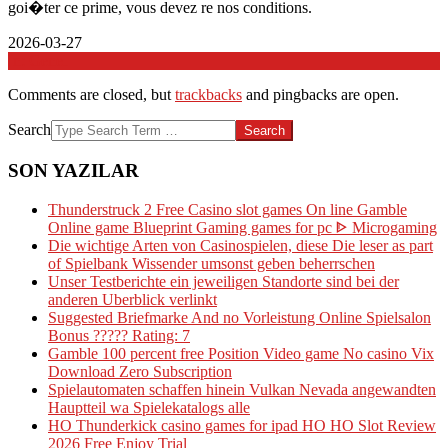
goi�ter ce prime, vous devez re nos conditions.
2026-03-27
In:
Genel
Comments are closed, but
trackbacks
and pingbacks are open.
Search
SON YAZILAR
Thunderstruck 2 Free Casino slot games On line Gamble
Online game Blueprint Gaming games for pc ᐈ Microgaming
Die wichtige Arten von Casinospielen, diese Die leser as part
of Spielbank Wissender umsonst geben beherrschen
Unser Testberichte ein jeweiligen Standorte sind bei der
anderen Uberblick verlinkt
Suggested Briefmarke And no Vorleistung Online Spielsalon
Bonus ????? Rating: 7
Gamble 100 percent free Position Video game No casino Vix
Download Zero Subscription
Spielautomaten schaffen hinein Vulkan Nevada angewandten
Hauptteil wa Spielekatalogs alle
HO Thunderkick casino games for ipad HO HO Slot Review
2026 Free Enjoy Trial