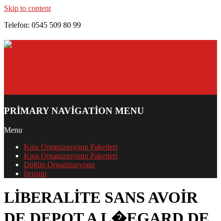
Skip to content
Telefon: 0545 509 80 99
PRIMARY NAVIGATION MENU
Menu
Kına Organizasyonu Paketleri
Kına Organizasyonu Paketleri
Düğün Organizasyonu
İletişim
LIBERALITE SANS AVOIR
DE DEPOT A L�EGARD DE