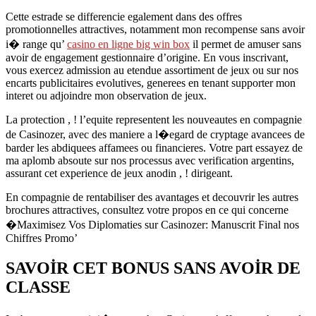
Cette estrade se differencie egalement dans des offres
promotionnelles attractives, notamment mon recompense sans avoir
i� range qu’
casino en ligne big win box
il permet de amuser sans
avoir de engagement gestionnaire d’origine. En vous inscrivant,
vous exercez admission au etendue assortiment de jeux ou sur nos
encarts publicitaires evolutives, generees en tenant supporter mon
interet ou adjoindre mon observation de jeux.
La protection , ! l’equite representent les nouveautes en compagnie
de Casinozer, avec des maniere a l�egard de cryptage avancees de
barder les abdiquees affamees ou financieres. Votre part essayez de
ma aplomb absoute sur nos processus avec verification argentins,
assurant cet experience de jeux anodin , ! dirigeant.
En compagnie de rentabiliser des avantages et decouvrir les autres
brochures attractives, consultez votre propos en ce qui concerne
�Maximisez Vos Diplomaties sur Casinozer: Manuscrit Final nos
Chiffres Promo’
SAVOIR CET BONUS SANS AVOIR DE
CLASSE