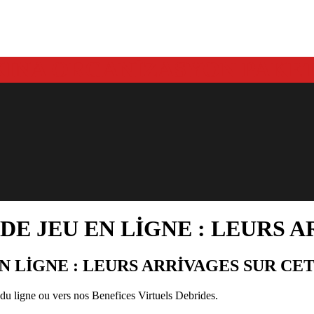
DE JEU EN LIGNE : LEURS A
N LIGNE : LEURS ARRIVAGES SUR CET
du ligne ou vers nos Benefices Virtuels Debrides.