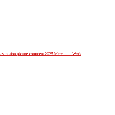
lines motion picture comment 2025 Mercantile Work