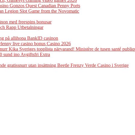
arch, Gamesys Gaming video games 2026
casino Gonzos Quest Canadian Penny Ports
man Legion Slot Game from the Novomatic
sinon med freespins bonusar
och Rapp Utbetalningar
ng på allihopa BankID casinon
rlenny live casino bonus Casino 2026
rr Kika Sveriges topplista närvarand! Ministère de tusen santé publiq
0 sund ino Avgiftsfri Extra
e gratissnurr utan insättning Beetle Frenzy Verde Casino i Sverige