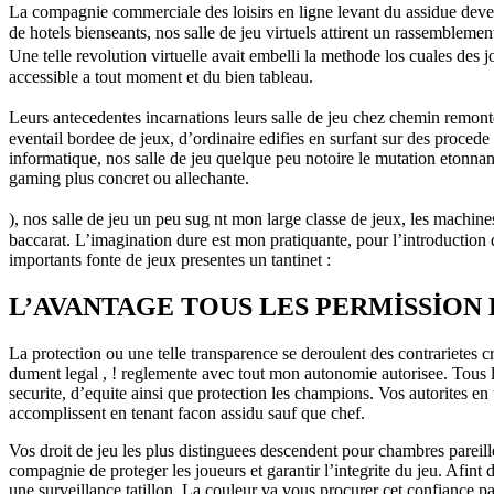
La compagnie commerciale des loisirs en ligne levant du assidue deve
de hotels bienseants, nos salle de jeu virtuels attirent un rassembleme
Une telle revolution virtuelle avait embelli la methode los cuales des j
accessible a tout moment et du bien tableau.
Leurs antecedentes incarnations leurs salle de jeu chez chemin remont
eventail bordee de jeux, d’ordinaire edifies en surfant sur des proced
informatique, nos salle de jeu quelque peu notoire le mutation etonnant
gaming plus concret ou allechante.
), nos salle de jeu un peu sug nt mon large classe de jeux, les machine
baccarat. L’imagination dure est mon pratiquante, pour l’introduction
importants fonte de jeux presentes un tantinet :
L’AVANTAGE TOUS LES PERMISSION
La protection ou une telle transparence se deroulent des contrarietes c
dument legal , ! reglemente avec tout mon autonomie autorisee. Tous 
securite, d’equite ainsi que protection les champions. Vos autorites e
accomplissent en tenant facon assidu sauf que chef.
Vos droit de jeu les plus distinguees descendent pour chambres pareil
compagnie de proteger les joueurs et garantir l’integrite du jeu. Afint
une surveillance tatillon. La couleur va vous procurer cet confiance pa