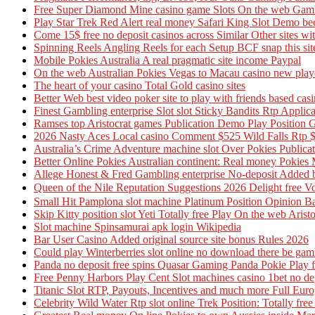
Free Super Diamond Mine casino game Slots On the web Gamb
Play Star Trek Red Alert real money Safari King Slot Demo be
Come 15$ free no deposit casinos across Similar Other sites w
Spinning Reels Angling Reels for each Setup BCF snap this site
Mobile Pokies Australia A real pragmatic site income Paypal
On the web Australian Pokies Vegas to Macau casino new pla
The heart of your casino Total Gold casino sites
Better Web best video poker site to play with friends based cas
Finest Gambling enterprise Slot slot Sticky Bandits Rtp Applica
Ramses top Aristocrat games Publication Demo Play Position 
2026 Nasty Aces Local casino Comment $525 Wild Falls Rtp $
Australia’s Crime Adventure machine slot Over Pokies Publica
Better Online Pokies Australian continent: Real money Pokies 
Allege Honest & Fred Gambling enterprise No-deposit Added bo
Queen of the Nile Reputation Suggestions 2026 Delight 
Small Hit Pamplona slot machine Platinum Position Opinion Bal
Skip Kitty position slot Yeti Totally free Play On the web Aris
Slot machine Spinsamurai apk login Wikipedia
Bar User Casino Added original source site bonus Rules 2026
Could play Winterberries slot online no download there be gam
Panda no deposit free spins Quasar Gaming Panda Pokie Play
Free Penny Harbors Play Cent Slot machines casino 1bet no d
Titanic Slot RTP, Payouts, Incentives and much more Full Eur
Celebrity Wild Water Rtp slot online Trek Position: Totally fre