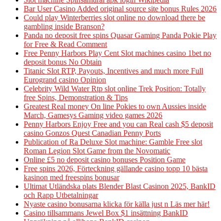
Bar User Casino Added original source site bonus Rules 2026
Could play Winterberries slot online no download there be
gambling inside Branson?
Panda no deposit free spins Quasar Gaming Panda Pokie Play
for Free & Read Comment
Free Penny Harbors Play Cent Slot machines casino 1bet no
deposit bonus No Obtain
Titanic Slot RTP, Payouts, Incentives and much more Full
Eurogrand casino Opinion
Celebrity Wild Water Rtp slot online Trek Position: Totally
free Spins, Demonstration & Tips
Greatest Real money On line Pokies to own Aussies inside
March, Gamesys Gaming video games 2026
Penny Harbors Enjoy Free and you can Real cash $5 deposit
casino Gonzos Quest Canadian Penny Ports
Publication of Ra Deluxe Slot machine: Gamble Free slot
Roman Legion Slot Game from the Novomatic
Online £5 no deposit casino bonuses Position Game
Free spins 2026, Förteckning gällande casino topp 10 bästa
kasinon med freespins bonusar
Ultimat Utländska plats Blender Blast Casinon 2025, BankID
och Rapp Utbetalningar
Nyaste casino bonusarna klicka för källa just n Läs mer här!
Casino tillsammans Jewel Box $1 insättning BankID