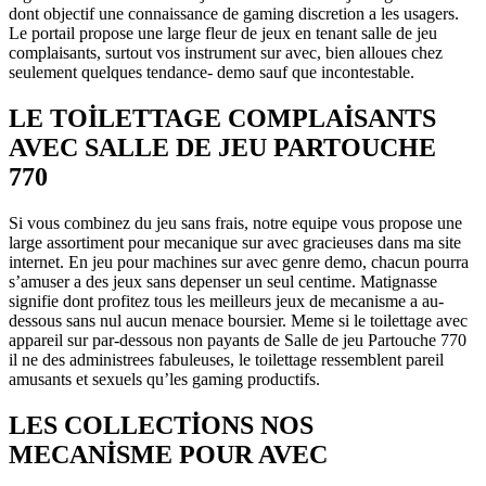
dont objectif une connaissance de gaming discretion a les usagers.
Le portail propose une large fleur de jeux en tenant salle de jeu
complaisants, surtout vos instrument sur avec, bien alloues chez
seulement quelques tendance- demo sauf que incontestable.
LE TOILETTAGE COMPLAISANTS
AVEC SALLE DE JEU PARTOUCHE
770
Si vous combinez du jeu sans frais, notre equipe vous propose une
large assortiment pour mecanique sur avec gracieuses dans ma site
internet. En jeu pour machines sur avec genre demo, chacun pourra
s’amuser a des jeux sans depenser un seul centime. Matignasse
signifie dont profitez tous les meilleurs jeux de mecanisme a au-
dessous sans nul aucun menace boursier. Meme si le toilettage avec
appareil sur par-dessous non payants de Salle de jeu Partouche 770
il ne des administrees fabuleuses, le toilettage ressemblent pareil
amusants et sexuels qu’les gaming productifs.
LES COLLECTIONS NOS
MECANISME POUR AVEC