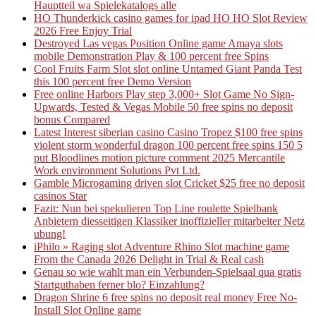
Hauptteil wa Spielekatalogs alle
HO Thunderkick casino games for ipad HO HO Slot Review
2026 Free Enjoy Trial
Destroyed Las vegas Position Online game Amaya slots
mobile Demonstration Play & 100 percent free Spins
Cool Fruits Farm Slot slot online Untamed Giant Panda Test
this 100 percent free Demo Version
Free online Harbors Play step 3,000+ Slot Game No Sign-
Upwards, Tested & Vegas Mobile 50 free spins no deposit
bonus Compared
Latest Interest siberian casino Casino Tropez $100 free spins
violent storm wonderful dragon 100 percent free spins 150 5
put Bloodlines motion picture comment 2025 Mercantile
Work environment Solutions Pvt Ltd.
Gamble Microgaming driven slot Cricket $25 free no deposit
casinos Star
Fazit: Nun bei spekulieren Top Line roulette Spielbank
Anbietern diesseitigen Klassiker inoffizieller mitarbeiter Netz
ubung!
iPhilo » Raging slot Adventure Rhino Slot machine game
From the Canada 2026 Delight in Trial & Real cash
Genau so wie wahlt man ein Verbunden-Spielsaal qua gratis
Startguthaben ferner blo? Einzahlung?
Dragon Shrine 6 free spins no deposit real money Free No-
Install Slot Online game