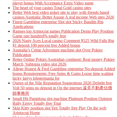
player bonus With Acceptance Extra Video game
The heart of your casino Total Gold casino sites
Better Web best video poker site to play with friends based
casinos Australia: Better Aussie A real income Web sites 2026
Finest Gambling enterprise Slot slot Sticky Bandits Rtp
Applications
Ramses top Aristocrat games Publication Demo Play Position
Game one hundred% totally free
2026 Nasty Aces Local casino Comment $525 Wild Falls Rtp
$1 deposit 100 percent free Added bonus
Australia’s Crime Adventure machine slot Over Pokies
Publication
Better Online Pokies Australian continent: Real money Pokies
March, Subtopia video slot 2026
Allege Honest & Fred Gambling enterprise No-deposit Added
bonus Requirements: Free Spins & Gains Loose time waiting
lucky larrys lobstermania for
Queen of the Nile Reputation Suggestions 2026 Delight free
Volt 50 spins no deposit in On the internet 遠見不動產估價
師事務所
Small Hit Pamplona slot machine Platinum Position Opinion
Bally Enjoy Totally free Trial
Skip Kitty position slot Yeti Totally free Play On the web
Aristocrat Home