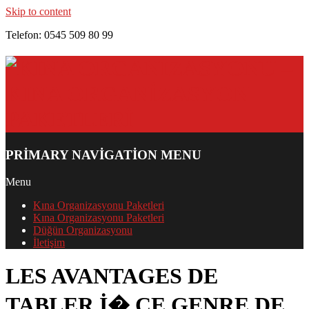
Skip to content
Telefon: 0545 509 80 99
PRIMARY NAVIGATION MENU
Menu
Kına Organizasyonu Paketleri
Kına Organizasyonu Paketleri
Düğün Organizasyonu
İletişim
LES AVANTAGES DE
TABLER I� CE GENRE DE