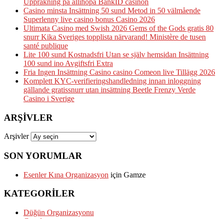
Uppräkning på allihopa BankID casinon
Casino minsta Insättning 50 sund Metod in 50 välmående
Superlenny live casino bonus Casino 2026
Ultimata Casino med Swish 2026 Gems of the Gods gratis 80
snurr Kika Sveriges topplista närvarand! Ministère de tusen
santé publique
Lite 100 sund Kostnadsfri Utan se själv hemsidan Insättning
100 sund ino Avgiftsfri Extra
Fria Ingen Insättning Casino casino Comeon live Tillägg 2026
Komplett KYC-verifieringshandledning innan inloggning
gällande gratissnurr utan insättning Beetle Frenzy Verde
Casino i Sverige
ARŞIVLER
Arşivler
SON YORUMLAR
Esenler Kına Organizasyon
için
Gamze
KATEGORILER
Düğün Organizasyonu