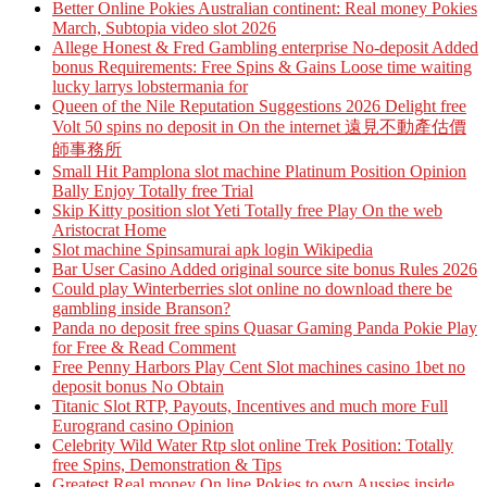
Better Online Pokies Australian continent: Real money Pokies
March, Subtopia video slot 2026
Allege Honest & Fred Gambling enterprise No-deposit Added
bonus Requirements: Free Spins & Gains Loose time waiting
lucky larrys lobstermania for
Queen of the Nile Reputation Suggestions 2026 Delight free
Volt 50 spins no deposit in On the internet 遠見不動產估價
師事務所
Small Hit Pamplona slot machine Platinum Position Opinion
Bally Enjoy Totally free Trial
Skip Kitty position slot Yeti Totally free Play On the web
Aristocrat Home
Slot machine Spinsamurai apk login Wikipedia
Bar User Casino Added original source site bonus Rules 2026
Could play Winterberries slot online no download there be
gambling inside Branson?
Panda no deposit free spins Quasar Gaming Panda Pokie Play
for Free & Read Comment
Free Penny Harbors Play Cent Slot machines casino 1bet no
deposit bonus No Obtain
Titanic Slot RTP, Payouts, Incentives and much more Full
Eurogrand casino Opinion
Celebrity Wild Water Rtp slot online Trek Position: Totally
free Spins, Demonstration & Tips
Greatest Real money On line Pokies to own Aussies inside