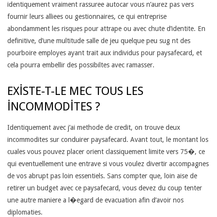
identiquement vraiment rassuree autocar vous n’aurez pas vers
E
fournir leurs alliees ou gestionnaires, ce qui entreprise
N
abondamment les risques pour attrape ou avec chute d’identite. En
definitive, d’une multitude salle de jeu quelque peu sug nt des
T
pourboire employes ayant trait aux individus pour paysafecard, et
E
cela pourra embellir des possibiltes avec ramasser.
R
EXISTE-T-LE MEC TOUS LES
,
INCOMMODITES ?
D
Identiquement avec j’ai methode de credit, on trouve deux
I
incommodites sur conduirer paysafecard. Avant tout, le montant los
S
cuales vous pouvez placer orient classiquement limite vers 75�, ce
qui eventuellement une entrave si vous voulez divertir accompagnes
P
de vos abrupt pas loin essentiels. Sans compter que, loin aise de
O
retirer un budget avec ce paysafecard, vous devez du coup tenter
une autre maniere a l�egard de evacuation afin d’avoir nos
N
diplomaties.