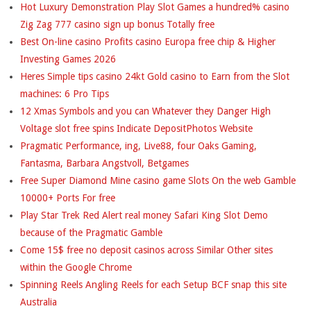
Hot Luxury Demonstration Play Slot Games a hundred% casino
Zig Zag 777 casino sign up bonus Totally free
Best On-line casino Profits casino Europa free chip & Higher
Investing Games 2026
Heres Simple tips casino 24kt Gold casino to Earn from the Slot
machines: 6 Pro Tips
12 Xmas Symbols and you can Whatever they Danger High
Voltage slot free spins Indicate DepositPhotos Website
Pragmatic Performance, ing, Live88, four Oaks Gaming,
Fantasma, Barbara Angstvoll, Betgames
Free Super Diamond Mine casino game Slots On the web Gamble
10000+ Ports For free
Play Star Trek Red Alert real money Safari King Slot Demo
because of the Pragmatic Gamble
Come 15$ free no deposit casinos across Similar Other sites
within the Google Chrome
Spinning Reels Angling Reels for each Setup BCF snap this site
Australia