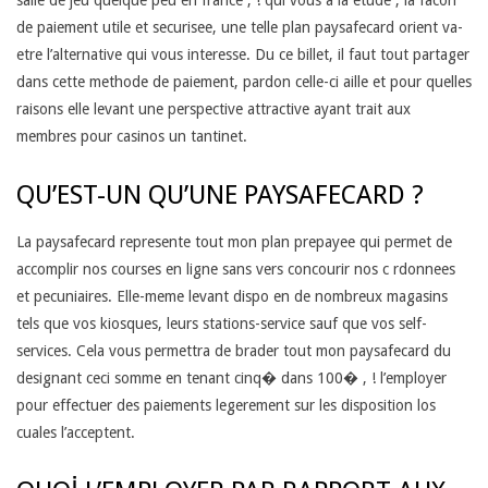
salle de jeu quelque peu en france , ! qui vous a la etude , la facon
U
de paiement utile et securisee, une telle plan paysafecard orient va-
etre l’alternative qui vous interesse. Du ce billet, il faut tout partager
E
dans cette methode de paiement, pardon celle-ci aille et pour quelles
L
raisons elle levant une perspective attractive ayant trait aux
membres pour casinos un tantinet.
L
E
QU’EST-UN QU’UNE PAYSAFECARD ?
N
La paysafecard represente tout mon plan prepayee qui permet de
’
accomplir nos courses en ligne sans vers concourir nos c rdonnees
et pecuniaires. Elle-meme levant dispo en de nombreux magasins
E
tels que vos kiosques, leurs stations-service sauf que vos self-
S
services. Cela vous permettra de brader tout mon paysafecard du
designant ceci somme en tenant cinq� dans 100� , ! l’employer
T
pour effectuer des paiements legerement sur les disposition los
P
cuales l’acceptent.
A