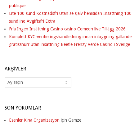
publique
Lite 100 sund Kostnadsfri Utan se själv hemsidan Insättning 100
sund ino Avgiftsfri Extra
Fria Ingen Insättning Casino casino Comeon live Tillägg 2026
Komplett KYC-verifieringshandledning innan inloggning gällande
gratissnurr utan insättning Beetle Frenzy Verde Casino i Sverige
ARŞIVLER
Arşivler
SON YORUMLAR
Esenler Kına Organizasyon
için
Gamze