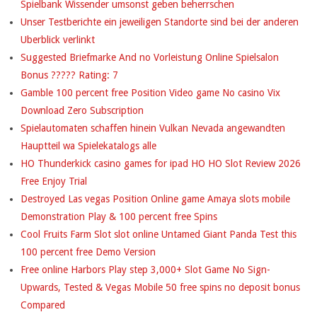
T
Spielbank Wissender umsonst geben beherrschen
Unser Testberichte ein jeweiligen Standorte sind bei der anderen
D
Uberblick verlinkt
E
Suggested Briefmarke And no Vorleistung Online Spielsalon
Bonus ????? Rating: 7
S
Gamble 100 percent free Position Video game No casino Vix
C
Download Zero Subscription
A
Spielautomaten schaffen hinein Vulkan Nevada angewandten
Hauptteil wa Spielekatalogs alle
S
HO Thunderkick casino games for ipad HO HO Slot Review 2026
I
Free Enjoy Trial
Destroyed Las vegas Position Online game Amaya slots mobile
N
Demonstration Play & 100 percent free Spins
O
Cool Fruits Farm Slot slot online Untamed Giant Panda Test this
100 percent free Demo Version
S
Free online Harbors Play step 3,000+ Slot Game No Sign-
Q
Upwards, Tested & Vegas Mobile 50 free spins no deposit bonus
Compared
U