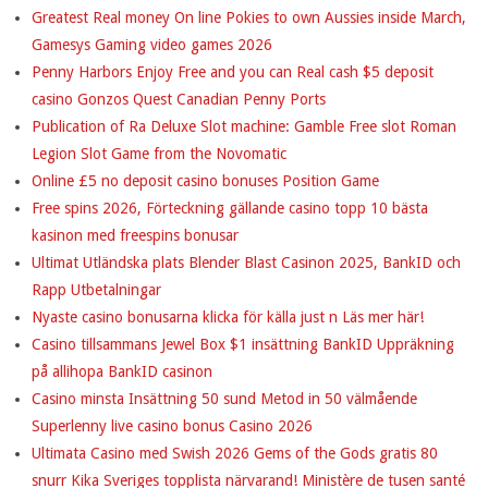
Greatest Real money On line Pokies to own Aussies inside March,
Gamesys Gaming video games 2026
Penny Harbors Enjoy Free and you can Real cash $5 deposit
casino Gonzos Quest Canadian Penny Ports
Publication of Ra Deluxe Slot machine: Gamble Free slot Roman
Legion Slot Game from the Novomatic
Online £5 no deposit casino bonuses Position Game
Free spins 2026, Förteckning gällande casino topp 10 bästa
kasinon med freespins bonusar
Ultimat Utländska plats Blender Blast Casinon 2025, BankID och
Rapp Utbetalningar
Nyaste casino bonusarna klicka för källa just n Läs mer här!
Casino tillsammans Jewel Box $1 insättning BankID Uppräkning
på allihopa BankID casinon
Casino minsta Insättning 50 sund Metod in 50 välmående
Superlenny live casino bonus Casino 2026
Ultimata Casino med Swish 2026 Gems of the Gods gratis 80
snurr Kika Sveriges topplista närvarand! Ministère de tusen santé