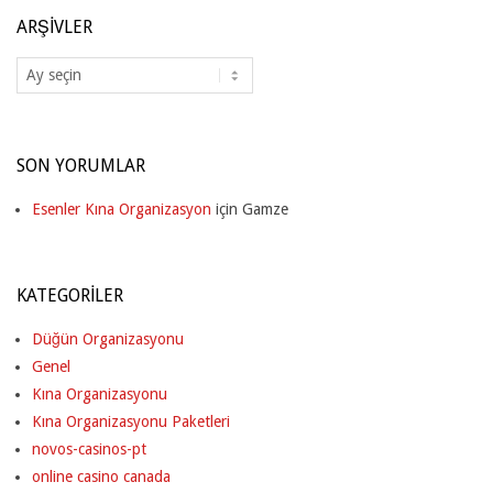
ARŞIVLER
Arşivler
SON YORUMLAR
Esenler Kına Organizasyon
için
Gamze
KATEGORILER
Düğün Organizasyonu
Genel
Kına Organizasyonu
Kına Organizasyonu Paketleri
novos-casinos-pt
online casino canada