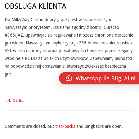
OBSLUGA KLIENTA
Do MilkyWay Casino dobry graczy jest wlasciwie naszym
najwyzszym priorytetem. Dzialamy zgodny z licencji Curacao
#365/JAZ, upewniajac sie regulowane i mozesz chronione otoczenie
gra wideo. Nasza system wykorzystuje 256-bitowe bezpieczenstwo
SSL w celu ochrony informacji osobowych i bedziesz przestrzegamy
wspolne z RODO za polskich uzytkownikow. Zapewniamy jednostki
na odpowiedzialnej obstawianie, stworzyc zwiekszac bezpieczna
gre.
WhatsApp İle Bilgi Alın!
2026-
IN:
GENEL
03-
27
Comments are closed, but
trackbacks
and pingbacks are open.