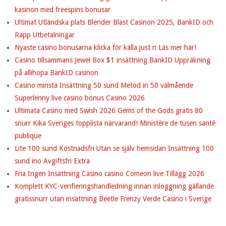
kasinon med freespins bonusar
Ultimat Utländska plats Blender Blast Casinon 2025, BankID och
Rapp Utbetalningar
Nyaste casino bonusarna klicka för källa just n Läs mer här!
Casino tillsammans Jewel Box $1 insättning BankID Uppräkning
på allihopa BankID casinon
Casino minsta Insättning 50 sund Metod in 50 välmående
Superlenny live casino bonus Casino 2026
Ultimata Casino med Swish 2026 Gems of the Gods gratis 80
snurr Kika Sveriges topplista närvarand! Ministère de tusen santé
publique
Lite 100 sund Kostnadsfri Utan se själv hemsidan Insättning 100
sund ino Avgiftsfri Extra
Fria Ingen Insättning Casino casino Comeon live Tillägg 2026
Komplett KYC-verifieringshandledning innan inloggning gällande
gratissnurr utan insättning Beetle Frenzy Verde Casino i Sverige