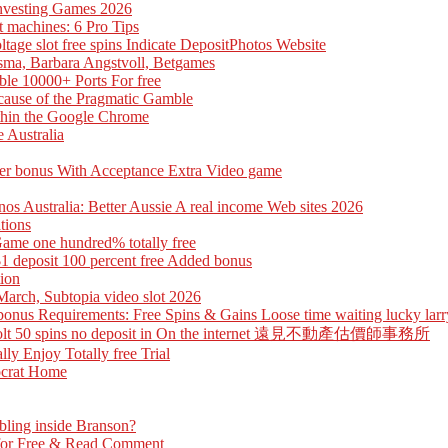
 Investing Games 2026
t machines: 6 Pro Tips
ge slot free spins Indicate DepositPhotos Website
sma, Barbara Angstvoll, Betgames
le 10000+ Ports For free
cause of the Pragmatic Gamble
ithin the Google Chrome
 Australia
yer bonus With Acceptance Extra Video game
inos Australia: Better Aussie A real income Web sites 2026
tions
Game one hundred% totally free
1 deposit 100 percent free Added bonus
tion
March, Subtopia video slot 2026
nus Requirements: Free Spins & Gains Loose time waiting lucky larry
free Volt 50 spins no deposit in On the internet 遠見不動產估價師事務所
ly Enjoy Totally free Trial
tocrat Home
bling inside Branson?
 for Free & Read Comment