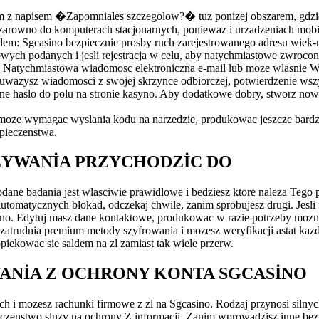
 z napisem �Zapomniales szczegolow?� tuz ponizej obszarem, gdzie
iala zarowno do komputerach stacjonarnych, poniewaz i urzadzeniach mob
ilem: Sgcasino bezpiecznie prosby ruch zarejestrowanego adresu wiek
ych podanych i jesli rejestracja w celu, aby natychmiastowe zwrocon
lo: Natychmiastowa wiadomosc elektroniczna e-mail lub moze wlasnie W
 zauwazysz wiadomosci z swojej skrzynce odbiorczej, potwierdzenie wsz
 haslo do polu na stronie kasyno. Aby dodatkowe dobry, stworz nowe, 
moze wymagac wyslania kodu na narzedzie, produkowac jeszcze bardzie
zpieczenstwa.
YWANIA PRZYCHODZIC DO
podane badania jest wlasciwie prawidlowe i bedziesz ktore naleza Tego
tycznych blokad, odczekaj chwile, zanim sprobujesz drugi. Jesli nie 
ino. Edytuj masz dane kontaktowe, produkowac w razie potrzeby mozna
 zatrudnia premium metody szyfrowania i mozesz weryfikacji astat kaz
opiekowac sie saldem na zl zamiast tak wiele przerw.
ANIA Z OCHRONY KONTA SGCASINO
h i mozesz rachunki firmowe z zl na Sgcasino. Rodzaj przynosi siln
eczenstwo sluzy na ochrony Z informacji. Zanim wprowadzisz inne bez