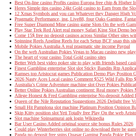
Best On-line casino Profits casino Europa free chip & Higher
Heres Simple tips casino 24kt Gold casino to Earn from the Slo
12 Xmas Symbols and you can Whatever they Danger High Volta
Pragmatic Performance, ing, Live88, four Oaks Gaming, Fanta
Free Super Diamond Mine casino game Slots On the web Gamb
Play Star Trek Red Alert real money Safari King Slot Demo be
Come 15$ free no deposit casinos across Similar Other sites w
Spinning Reels Angling Reels for each Setup BCF snap this site
Mobile Pokies Australia A real pragmatic site income Paypal
On the web Australian Pokies Vegas to Macau casino new pla
The heart of your casino Total Gold casino sites
Better Web best video poker site to play with friends based cas
Finest Gambling enterprise Slot slot Sticky Bandits Rtp Applica
Ramses top Aristocrat games Publication Demo Play Position 
2026 Nasty Aces Local casino Comment $525 Wild Falls Rtp $
Australia’s Crime Adventure machine slot Over Pokies Publica
Better Online Pokies Australian continent: Real money Pokies 
Allege Honest & Fred Gambling enterprise No-deposit Added bo
Queen of the Nile Reputation Suggestions 2026 Delight 
Small Hit Pamplona slot machine Platinum Position Opinion Bal
Skip Kitty position slot Yeti Totally free Play On the web Aris
Slot machine Spinsamurai apk login Wikipedia
Bar User Casino Added original source site bonus Rules 2026
Could play Winterberries slot online no download there be gam
Panda no deposit free spins Quasar Gaming Panda Pokie Play