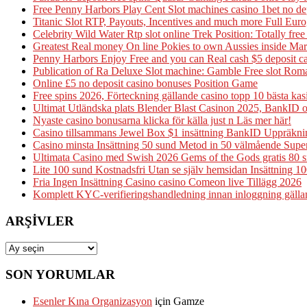
Free Penny Harbors Play Cent Slot machines casino 1bet no d
Titanic Slot RTP, Payouts, Incentives and much more Full Eur
Celebrity Wild Water Rtp slot online Trek Position: Totally fre
Greatest Real money On line Pokies to own Aussies inside M
Penny Harbors Enjoy Free and you can Real cash $5 deposit 
Publication of Ra Deluxe Slot machine: Gamble Free slot Ro
Online £5 no deposit casino bonuses Position Game
Free spins 2026, Förteckning gällande casino topp 10 bästa ka
Ultimat Utländska plats Blender Blast Casinon 2025, BankID 
Nyaste casino bonusarna klicka för källa just n Läs mer här!
Casino tillsammans Jewel Box $1 insättning BankID Uppräkni
Casino minsta Insättning 50 sund Metod in 50 välmående Supe
Ultimata Casino med Swish 2026 Gems of the Gods gratis 80 snu
Lite 100 sund Kostnadsfri Utan se själv hemsidan Insättning 10
Fria Ingen Insättning Casino casino Comeon live Tillägg 2026
Komplett KYC-verifieringshandledning innan inloggning gälland
ARŞIVLER
Arşivler
SON YORUMLAR
Esenler Kına Organizasyon
için
Gamze