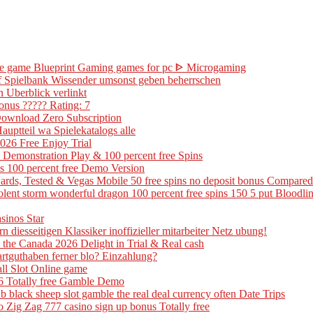
ine game Blueprint Gaming games for pc ᐈ Microgaming
 of Spielbank Wissender umsonst geben beherrschen
n Uberblick verlinkt
onus ????? Rating: 7
Download Zero Subscription
uptteil wa Spielekatalogs alle
26 Free Enjoy Trial
 Demonstration Play & 100 percent free Spins
is 100 percent free Demo Version
ards, Tested & Vegas Mobile 50 free spins no deposit bonus Compared
 violent storm wonderful dragon 100 percent free spins 150 5 put Blood
sinos Star
n diesseitigen Klassiker inoffizieller mitarbeiter Netz ubung!
the Canada 2026 Delight in Trial & Real cash
artguthaben ferner blo? Einzahlung?
all Slot Online game
6 Totally free Gamble Demo
 black sheep slot gamble the real deal currency often Date Trips
Zig Zag 777 casino sign up bonus Totally free