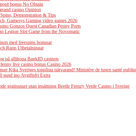
eposit bonus No Obtain
ogrand casino Opinion
e Spins, Demonstration & Tips
arch, Gamesys Gaming video games 2026
casino Gonzos Quest Canadian Penny Ports
man Legion Slot Game from the Novomatic
sinon med freespins bonusar
och Rapp Utbetalningar
ng på allihopa BankID casinon
rlenny live casino bonus Casino 2026
rr Kika Sveriges topplista närvarand! Ministère de tusen santé publiq
0 sund ino Avgiftsfri Extra
e gratissnurr utan insättning Beetle Frenzy Verde Casino i Sverige