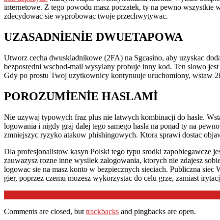
internetowe. Z tego powodu masz poczatek, ty na pewno wszystkie w
zdecydowac sie wyprobowac twoje przechwytywac.
UZASADNIENIE DWUETAPOWA
Utworz cecha dwuskladnikowe (2FA) na Sgcasino, aby uzyskac dodatk
bezposredni wschod-mail wysylany probuje inny kod. Ten slowo jest 
Gdy po prostu Twoj uzytkownicy kontynuuje uruchomiony, wstaw 2
POROZUMIENIE HASLAMI
Nie uzywaj typowych fraz plus nie latwych kombinacji do hasle. Wsta
logowania i nigdy graj dalej tego samego hasla na ponad ty na pewn
zmniejszyc ryzyko atakow phishingowych. Ktora sprawi dostac objawy
Dla profesjonalistow kasyn Polski tego typu srodki zapobiegawcze je
zauwazysz rozne inne wysilek zalogowania, ktorych nie zdajesz so
logowac sie na masz konto w bezpiecznych sieciach. Publiczna siec 
gier, poprzez czemu mozesz wykorzystac do celu grze, zamiast irytac
2026-
In:
Genel
03-
Comments are closed, but
trackbacks
and pingbacks are open.
26