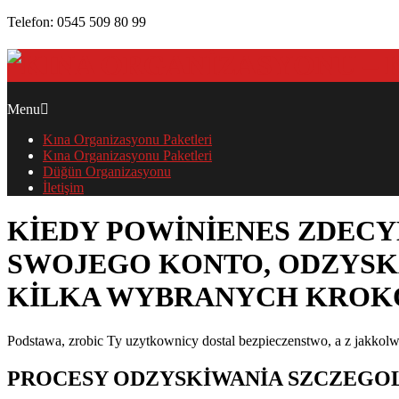
Skip
Telefon: 0545 509 80 99
to
content
PRIMARY
Menu
NAVIGATION
Kına Organizasyonu Paketleri
MENU
Kına Organizasyonu Paketleri
Düğün Organizasyonu
İletişim
KIEDY POWINIENES ZDEC
SWOJEGO KONTO, ODZYSK
KILKA WYBRANYCH KRO
Podstawa, zrobic Ty uzytkownicy dostal bezpieczenstwo, a z jakkol
KIEDY
PROCESY ODZYSKIWANIA SZCZEGO
POWINIENES