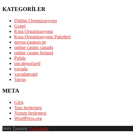
KATEGORILER
Düğün Organizasyonu
Genel
Kına Organizasyonu
Kına Organizasyonu Paketleri
novos-casinos-pt
online casino canada
online casino Ireland
Public
uncategorized
vavada
vavadatestpl
Vavus
META
Giriş
Yazı beslemesi
Yorum beslemesi
WordPress.org
Web Tasarım:
Fevkalade