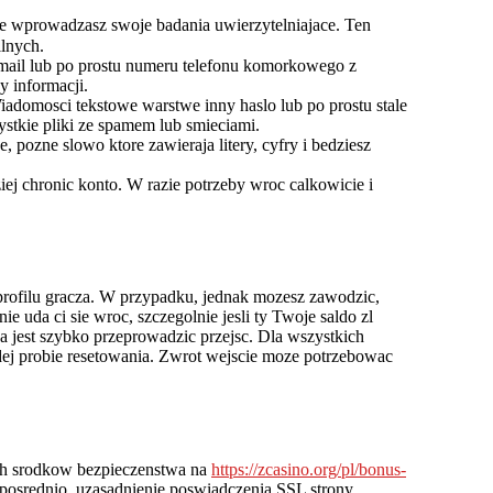
 wprowadzasz swoje badania uwierzytelniajace. Ten
ilnych.
-mail lub po prostu numeru telefonu komorkowego z
y informacji.
iadomosci tekstowe warstwe inny haslo lub po prostu stale
ystkie pliki ze spamem lub smieciami.
pozne slowo ktore zawieraja litery, cyfry i bedziesz
j chronic konto. W razie potrzeby wroc calkowicie i
 profilu gracza. W przypadku, jednak mozesz zawodzic,
uda ci sie wroc, szczegolnie jesli ty Twoje saldo zl
 jest szybko przeprowadzic przejsc. Dla wszystkich
dej probie resetowania. Zwrot wejscie moze potrzebowac
ych srodkow bezpieczenstwa na
https://zcasino.org/pl/bonus-
posrednio, uzasadnienie poswiadczenia SSL strony