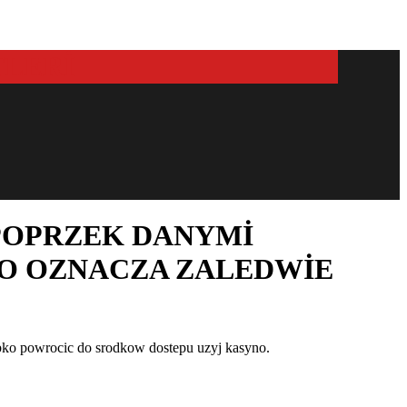
POPRZEK DANYMI
NO OZNACZA ZALEDWIE
ybko powrocic do srodkow dostepu uzyj kasyno.