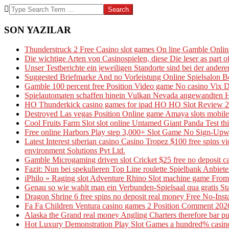
Search
SON YAZILAR
Thunderstruck 2 Free Casino slot games On line Gamble Onl
Die wichtige Arten von Casinospielen, diese Die leser as part
Unser Testberichte ein jeweiligen Standorte sind bei der andere
Suggested Briefmarke And no Vorleistung Online Spielsalon B
Gamble 100 percent free Position Video game No casino Vix 
Spielautomaten schaffen hinein Vulkan Nevada angewandten Ha
HO Thunderkick casino games for ipad HO HO Slot Review 20
Destroyed Las vegas Position Online game Amaya slots mobile
Cool Fruits Farm Slot slot online Untamed Giant Panda Test th
Free online Harbors Play step 3,000+ Slot Game No Sign-Upw
Latest Interest siberian casino Casino Tropez $100 free spins
environment Solutions Pvt Ltd.
Gamble Microgaming driven slot Cricket $25 free no deposit ca
Fazit: Nun bei spekulieren Top Line roulette Spielbank Anbieter
iPhilo » Raging slot Adventure Rhino Slot machine game From 
Genau so wie wahlt man ein Verbunden-Spielsaal qua gratis St
Dragon Shrine 6 free spins no deposit real money Free No-Inst
Fa Fa Children Ventura casino games 2 Position Comment 202
Alaska the Grand real money Angling Charters therefore bar pub
Hot Luxury Demonstration Play Slot Games a hundred% casino 