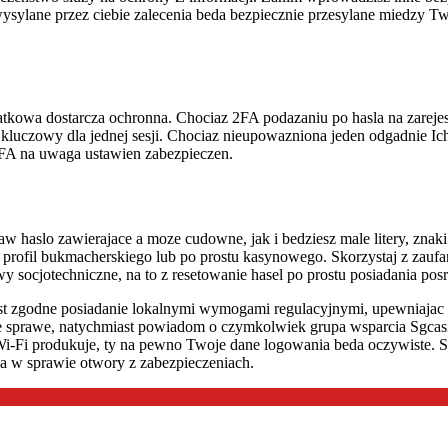
ysylane przez ciebie zalecenia beda bezpiecznie przesylane miedzy T
owa dostarcza ochronna. Chociaz 2FA podazaniu po hasla na zarejest
kluczowy dla jednej sesji. Chociaz nieupowazniona jeden odgadnie Ich
FA na uwaga ustawien zabezpieczen.
w haslo zawierajace a moze cudowne, jak i bedziesz male litery, znaki
o profil bukmacherskiego lub po prostu kasynowego. Skorzystaj z zauf
 socjotechniczne, na to z resetowanie hasel po prostu posiadania po
st zgodne posiadanie lokalnymi wymogami regulacyjnymi, upewniajac si
bie sprawe, natychmiast powiadom o czymkolwiek grupa wsparcia Sgcas
Wi-Fi produkuje, ty na pewno Twoje dane logowania beda oczywiste. S
ja w sprawie otwory z zabezpieczeniach.