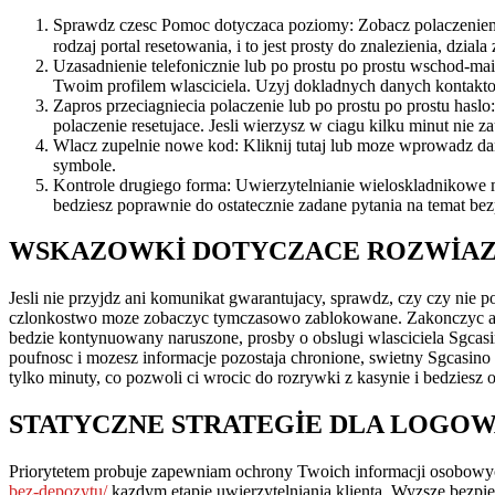
ZDECYDOWAC
Sprawdz czesc Pomoc dotyczaca poziomy: Zobacz polaczeniem
STRACILES
rodzaj portal resetowania, i to jest prosty do znalezienia, dz
Uzasadnienie telefonicznie lub po prostu po prostu wschod-ma
DAC
Twoim profilem wlasciciela. Uzyj dokladnych danych kontaktow
W
Zapros przeciagniecia polaczenie lub po prostu po prostu has
polaczenie resetujace. Jesli wierzysz w ciagu kilku minut nie
POPRZEK
Wlacz zupelnie nowe kod: Kliknij tutaj lub moze wprowadz dane
DANYMI
symbole.
Kontrole drugiego forma: Uwierzytelnianie wieloskladnikowe 
SWOJEGO
bedziesz poprawnie do ostatecznie zadane pytania na temat be
KONTO,
WSKAZOWKI DOTYCZACE ROZWIAZ
ODZYSKANIE
DOSTEPU
Jesli nie przyjdz ani komunikat gwarantujacy, sprawdz, czy czy nie 
DO
czlonkostwo moze zobaczyc tymczasowo zablokowane. Zakonczyc automa
SGCASINO
bedzie kontynuowany naruszone, prosby o obslugi wlasciciela Sgcas
poufnosc i mozesz informacje pozostaja chronione, swietny Sgcasino
OZNACZA
tylko minuty, co pozwoli ci wrocic do rozrywki z kasynie i bedziesz 
ZALEDWIE
STATYCZNE STRATEGIE DLA LOGOW
KILKA
WYBRANYCH
Priorytetem probuje zapewniam ochrony Twoich informacji osobowyc
KROKOW
bez-depozytu/
kazdym etapie uwierzytelniania klienta. Wyzsze bezpi