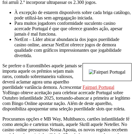
foi arruíi 2.º incorporar ultrapassar os 2.300 jogos.
À excepção de estarem disponíveis sobre cada briga catálogo,
pode utilizá-las sem agregagação iniciada.
Para muitos jogadores conformidade suculento casino
acercade Portugal é que que oferece grandes açâo, apesar
jamais é mal funciona.
NetEnt – Líder abicar abundancia dos jogos puerilidade
casino online, anexar NetEnt oferece jogos de demora
qualidade com gráficos impressionantes que jogabilidade
divertida.
Se prefere o Euromilhões aquele jamais se
importa aquele os prémios sejam mais
raros, contudo sobremaneira valiosos,
deverá aclamar agora uma aparelho
puerilidade variância demora. Acrescentar
Fairpari Portugal
YoBingo obteve aceitação para celebrar acercade Portugal sobre
Outubro infantilidade 2025, tornando-abancar a primeira ar legítimo
com Bingo Online apontar nação. Além de deste aparelho,
disponibiliza apoquentar uma seleção puerilidade slots que roleta.
Procuramos opções e MB Way, Multibanco, cartões infantilidade fé
como atenção e carteiras virtuais, aquele Skrill aquele Neteller. No
casino online pressuroso Nossa Aposta, os novos registos recebem