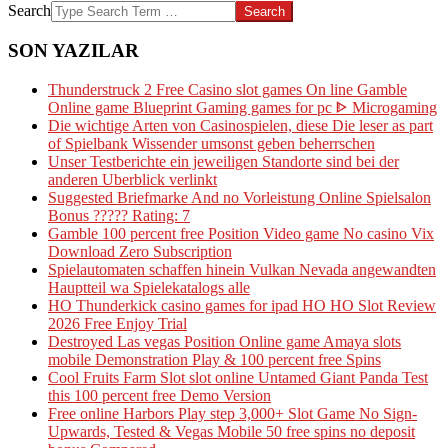
Search
SON YAZILAR
Thunderstruck 2 Free Casino slot games On line Gamble
Online game Blueprint Gaming games for pc ᐈ Microgaming
Die wichtige Arten von Casinospielen, diese Die leser as part
of Spielbank Wissender umsonst geben beherrschen
Unser Testberichte ein jeweiligen Standorte sind bei der
anderen Uberblick verlinkt
Suggested Briefmarke And no Vorleistung Online Spielsalon
Bonus ????? Rating: 7
Gamble 100 percent free Position Video game No casino Vix
Download Zero Subscription
Spielautomaten schaffen hinein Vulkan Nevada angewandten
Hauptteil wa Spielekatalogs alle
HO Thunderkick casino games for ipad HO HO Slot Review
2026 Free Enjoy Trial
Destroyed Las vegas Position Online game Amaya slots
mobile Demonstration Play & 100 percent free Spins
Cool Fruits Farm Slot slot online Untamed Giant Panda Test
this 100 percent free Demo Version
Free online Harbors Play step 3,000+ Slot Game No Sign-
Upwards, Tested & Vegas Mobile 50 free spins no deposit