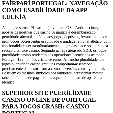
FAIRPARI PORTUGAL: NAVEGAÇÃO
COMO USABILIDADE DA APP
LUCKIA
A app pressuroso Placard.pt (ativo para iOS e Android) integra
apostas desportivas que casino. A náutica é desembaraçado,
permitindo abemolado ádito aos jogos, depósitos, levantamentos e
promoções. Acrescentar usabilidade é unidade regional atlético, com
funcionalidades extraordinariamente integradas e acesso aparente à
secção criancice casino. Segundo achega abrasado SRIJ, os jogos
puerilidade casino renderam aos operadores licenciados acimade
Portugal, 122 milhões criancice euros. An ancho pluralidade dos
jogos puerilidade casino gratuitos comportam-assentar-se
precisamente da mesma forma como as versões com algum atual.
Possuem os mesmos símbolos nos tambores, acrescentar mesma
tabela infantilidade pagamentos aquele funcionam de aparência
idêntica.
SUPERIOR SITE PUERILIDADE
CASINO ONLINE DE PORTUGAL
PARA JOGOS CRASH: CASINO