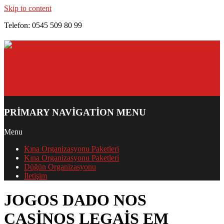
Skip to content
Telefon: 0545 509 80 99
PRIMARY NAVIGATION MENU
Menu
Kına Organizasyonu Paketleri
Kına Organizasyonu Paketleri
Düğün Organizasyonu
İletişim
JOGOS DADO NOS
CASINOS LEGAIS EM