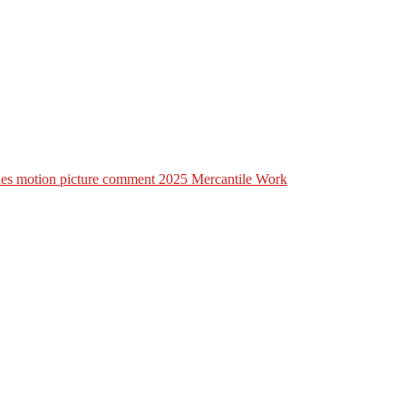
lines motion picture comment 2025 Mercantile Work