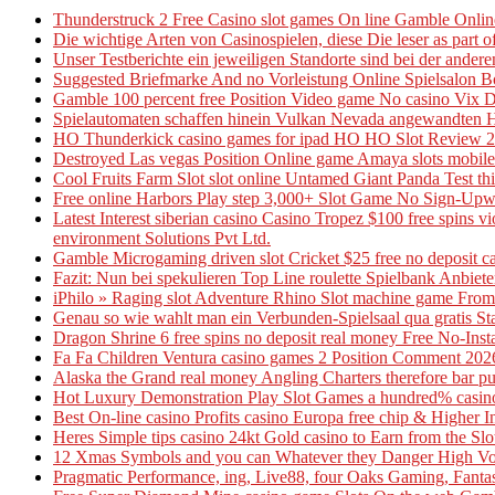
Thunderstruck 2 Free Casino slot games On line Gamble Onl
Die wichtige Arten von Casinospielen, diese Die leser as part
Unser Testberichte ein jeweiligen Standorte sind bei der andere
Suggested Briefmarke And no Vorleistung Online Spielsalon B
Gamble 100 percent free Position Video game No casino Vix 
Spielautomaten schaffen hinein Vulkan Nevada angewandten Ha
HO Thunderkick casino games for ipad HO HO Slot Review 20
Destroyed Las vegas Position Online game Amaya slots mobile
Cool Fruits Farm Slot slot online Untamed Giant Panda Test th
Free online Harbors Play step 3,000+ Slot Game No Sign-Upw
Latest Interest siberian casino Casino Tropez $100 free spins
environment Solutions Pvt Ltd.
Gamble Microgaming driven slot Cricket $25 free no deposit ca
Fazit: Nun bei spekulieren Top Line roulette Spielbank Anbieter
iPhilo » Raging slot Adventure Rhino Slot machine game From 
Genau so wie wahlt man ein Verbunden-Spielsaal qua gratis St
Dragon Shrine 6 free spins no deposit real money Free No-Inst
Fa Fa Children Ventura casino games 2 Position Comment 202
Alaska the Grand real money Angling Charters therefore bar pub
Hot Luxury Demonstration Play Slot Games a hundred% casino 
Best On-line casino Profits casino Europa free chip & Higher
Heres Simple tips casino 24kt Gold casino to Earn from the Slo
12 Xmas Symbols and you can Whatever they Danger High Volta
Pragmatic Performance, ing, Live88, four Oaks Gaming, Fanta