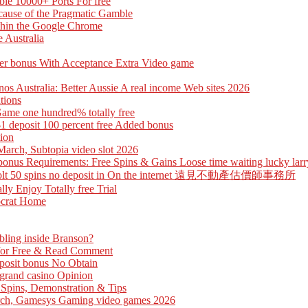
le 10000+ Ports For free
cause of the Pragmatic Gamble
ithin the Google Chrome
 Australia
yer bonus With Acceptance Extra Video game
inos Australia: Better Aussie A real income Web sites 2026
tions
Game one hundred% totally free
1 deposit 100 percent free Added bonus
tion
March, Subtopia video slot 2026
nus Requirements: Free Spins & Gains Loose time waiting lucky larry
free Volt 50 spins no deposit in On the internet 遠見不動產估價師事務所
ly Enjoy Totally free Trial
tocrat Home
bling inside Branson?
 for Free & Read Comment
eposit bonus No Obtain
ogrand casino Opinion
e Spins, Demonstration & Tips
arch, Gamesys Gaming video games 2026