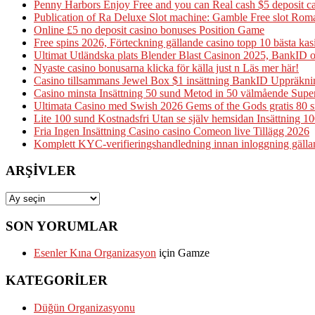
Penny Harbors Enjoy Free and you can Real cash $5 deposit 
Publication of Ra Deluxe Slot machine: Gamble Free slot Ro
Online £5 no deposit casino bonuses Position Game
Free spins 2026, Förteckning gällande casino topp 10 bästa ka
Ultimat Utländska plats Blender Blast Casinon 2025, BankID 
Nyaste casino bonusarna klicka för källa just n Läs mer här!
Casino tillsammans Jewel Box $1 insättning BankID Uppräkni
Casino minsta Insättning 50 sund Metod in 50 välmående Supe
Ultimata Casino med Swish 2026 Gems of the Gods gratis 80 snu
Lite 100 sund Kostnadsfri Utan se själv hemsidan Insättning 10
Fria Ingen Insättning Casino casino Comeon live Tillägg 2026
Komplett KYC-verifieringshandledning innan inloggning gälland
ARŞIVLER
Arşivler
SON YORUMLAR
Esenler Kına Organizasyon
için
Gamze
KATEGORILER
Düğün Organizasyonu