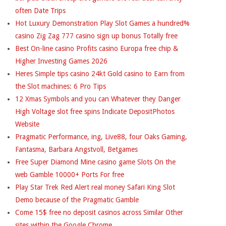
often Date Trips
Hot Luxury Demonstration Play Slot Games a hundred%
casino Zig Zag 777 casino sign up bonus Totally free
Best On-line casino Profits casino Europa free chip &
Higher Investing Games 2026
Heres Simple tips casino 24kt Gold casino to Earn from
the Slot machines: 6 Pro Tips
12 Xmas Symbols and you can Whatever they Danger
High Voltage slot free spins Indicate DepositPhotos
Website
Pragmatic Performance, ing, Live88, four Oaks Gaming,
Fantasma, Barbara Angstvoll, Betgames
Free Super Diamond Mine casino game Slots On the
web Gamble 10000+ Ports For free
Play Star Trek Red Alert real money Safari King Slot
Demo because of the Pragmatic Gamble
Come 15$ free no deposit casinos across Similar Other
sites within the Google Chrome