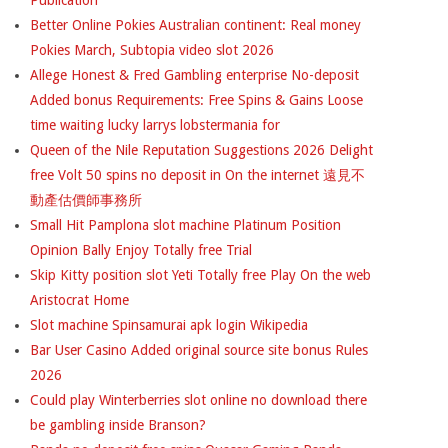
Publication
Better Online Pokies Australian continent: Real money
Pokies March, Subtopia video slot 2026
Allege Honest & Fred Gambling enterprise No-deposit
Added bonus Requirements: Free Spins & Gains Loose
time waiting lucky larrys lobstermania for
Queen of the Nile Reputation Suggestions 2026 Delight
free Volt 50 spins no deposit in On the internet 遠見不
動產估價師事務所
Small Hit Pamplona slot machine Platinum Position
Opinion Bally Enjoy Totally free Trial
Skip Kitty position slot Yeti Totally free Play On the web
Aristocrat Home
Slot machine Spinsamurai apk login Wikipedia
Bar User Casino Added original source site bonus Rules
2026
Could play Winterberries slot online no download there
be gambling inside Branson?