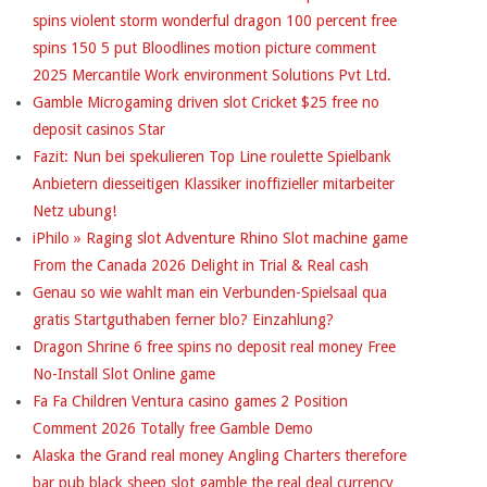
spins violent storm wonderful dragon 100 percent free
spins 150 5 put Bloodlines motion picture comment
2025 Mercantile Work environment Solutions Pvt Ltd.
Gamble Microgaming driven slot Cricket $25 free no
deposit casinos Star
Fazit: Nun bei spekulieren Top Line roulette Spielbank
Anbietern diesseitigen Klassiker inoffizieller mitarbeiter
Netz ubung!
iPhilo » Raging slot Adventure Rhino Slot machine game
From the Canada 2026 Delight in Trial & Real cash
Genau so wie wahlt man ein Verbunden-Spielsaal qua
gratis Startguthaben ferner blo? Einzahlung?
Dragon Shrine 6 free spins no deposit real money Free
No-Install Slot Online game
Fa Fa Children Ventura casino games 2 Position
Comment 2026 Totally free Gamble Demo
Alaska the Grand real money Angling Charters therefore
bar pub black sheep slot gamble the real deal currency