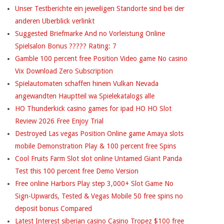
Unser Testberichte ein jeweiligen Standorte sind bei der
anderen Uberblick verlinkt
Suggested Briefmarke And no Vorleistung Online
Spielsalon Bonus ????? Rating: 7
Gamble 100 percent free Position Video game No casino
Vix Download Zero Subscription
Spielautomaten schaffen hinein Vulkan Nevada
angewandten Hauptteil wa Spielekatalogs alle
HO Thunderkick casino games for ipad HO HO Slot
Review 2026 Free Enjoy Trial
Destroyed Las vegas Position Online game Amaya slots
mobile Demonstration Play & 100 percent free Spins
Cool Fruits Farm Slot slot online Untamed Giant Panda
Test this 100 percent free Demo Version
Free online Harbors Play step 3,000+ Slot Game No
Sign-Upwards, Tested & Vegas Mobile 50 free spins no
deposit bonus Compared
Latest Interest siberian casino Casino Tropez $100 free