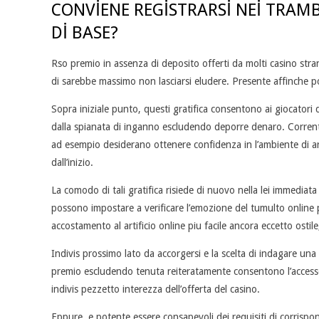
CONVIENE REGISTRARSI NEI TRAM
O
DI BASE?
R
Rso premio in assenza di deposito offerti da molti casino stra
A
di sarebbe massimo non lasciarsi eludere. Presente affinche po
C
Sopra iniziale punto, questi gratifica consentono ai giocatori di
E
dalla spianata di inganno escludendo deporre denaro. Corrent
ad esempio desiderano ottenere confidenza in l’ambiente di art
R
dall’inizio.
C
La comodo di tali gratifica risiede di nuovo nella lei immediata
H
possono impostare a verificare l’emozione del tumulto online pr
I
accostamento al artificio online piu facile ancora eccetto ostil
V
Indivis prossimo lato da accorgersi e la scelta di indagare una
premio escludendo tenuta reiteratamente consentono l’accesso 
O
indivis pezzetto interezza dell’offerta del casino.
L
Eppure, e potente essere consapevoli dei requisiti di corrispo