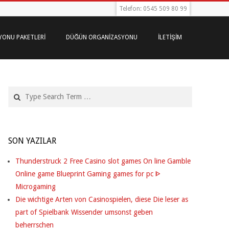
Telefon: 0545 509 80 99
YONU PAKETLERI
DÜĞÜN ORGANIZASYONU
İLETIŞIM
Search
SON YAZILAR
Thunderstruck 2 Free Casino slot games On line Gamble
Online game Blueprint Gaming games for pc ᐈ
Microgaming
Die wichtige Arten von Casinospielen, diese Die leser as
part of Spielbank Wissender umsonst geben
beherrschen