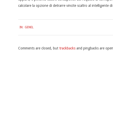
T
calcolare la opzione di detrarre vincite scaltro al intelligente 
E
2026-
M
IN:
GENEL
03-
I
26
G
Comments are closed, but
trackbacks
and pingbacks are open
L
I
O
R
I
C
O