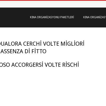
PRIMARY
NAVIGATION
KINA ORGANIZASYONU PAKETLERI
KINA ORGANIZAS
MENU
QUALORA CERCHI VOLTE MIGLIORI
ASSENZA DI FITTO
IOSO ACCORGERSI VOLTE RISCHI